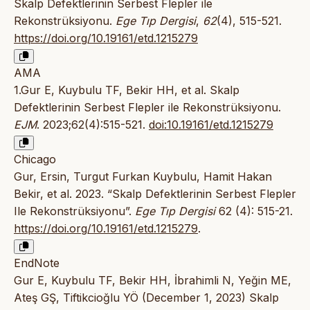
Skalp Defektlerinin Serbest Flepler ile
Rekonstrüksiyonu.
Ege Tıp Dergisi
,
62
(4), 515-521.
https://doi.org/10.19161/etd.1215279
AMA
1.Gur E, Kuybulu TF, Bekir HH, et al. Skalp
Defektlerinin Serbest Flepler ile Rekonstrüksiyonu.
EJM
. 2023;62(4):515-521.
doi:10.19161/etd.1215279
Chicago
Gur, Ersin, Turgut Furkan Kuybulu, Hamit Hakan
Bekir, et al. 2023. “Skalp Defektlerinin Serbest Flepler
Ile Rekonstrüksiyonu”.
Ege Tıp Dergisi
62 (4): 515-21.
https://doi.org/10.19161/etd.1215279
.
EndNote
Gur E, Kuybulu TF, Bekir HH, İbrahimli N, Yeğin ME,
Ateş GŞ, Tiftikcioğlu YÖ (December 1, 2023) Skalp