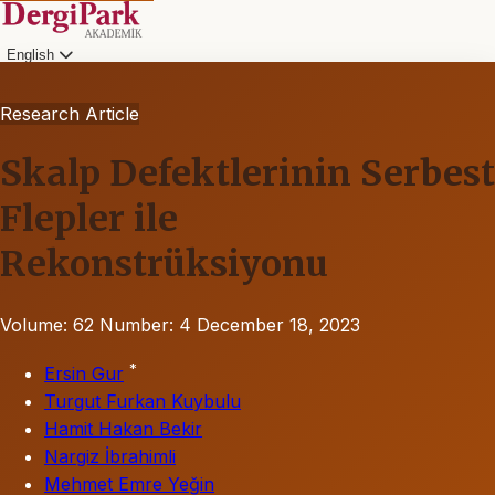
English
Research Article
Skalp Defektlerinin Serbest
Flepler ile
Rekonstrüksiyonu
Volume: 62
Number: 4
December 18, 2023
*
Ersin Gur
Turgut Furkan Kuybulu
Hamit Hakan Bekir
Nargiz İbrahimli
Mehmet Emre Yeğin