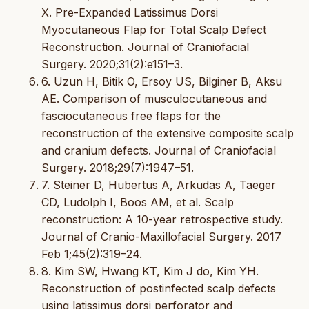
X. Pre-Expanded Latissimus Dorsi
Myocutaneous Flap for Total Scalp Defect
Reconstruction. Journal of Craniofacial
Surgery. 2020;31(2):e151–3.
6. Uzun H, Bitik O, Ersoy US, Bilginer B, Aksu
AE. Comparison of musculocutaneous and
fasciocutaneous free flaps for the
reconstruction of the extensive composite scalp
and cranium defects. Journal of Craniofacial
Surgery. 2018;29(7):1947–51.
7. Steiner D, Hubertus A, Arkudas A, Taeger
CD, Ludolph I, Boos AM, et al. Scalp
reconstruction: A 10-year retrospective study.
Journal of Cranio-Maxillofacial Surgery. 2017
Feb 1;45(2):319–24.
8. Kim SW, Hwang KT, Kim J do, Kim YH.
Reconstruction of postinfected scalp defects
using latissimus dorsi perforator and