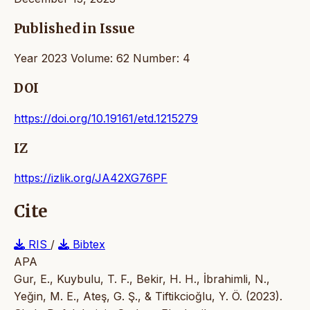
Published in Issue
Year 2023 Volume: 62 Number: 4
DOI
https://doi.org/10.19161/etd.1215279
IZ
https://izlik.org/JA42XG76PF
Cite
RIS
/
Bibtex
APA
Gur, E., Kuybulu, T. F., Bekir, H. H., İbrahimli, N.,
Yeğin, M. E., Ateş, G. Ş., & Tiftikcioğlu, Y. Ö. (2023).