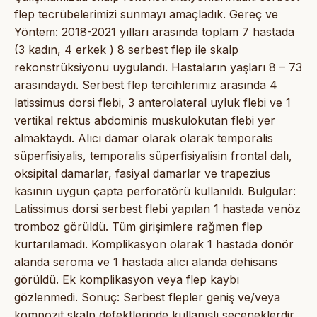
flep tecrübelerimizi sunmayı amaçladık. Gereç ve
Yöntem: 2018-2021 yılları arasında toplam 7 hastada
(3 kadın, 4 erkek ) 8 serbest flep ile skalp
rekonstrüksiyonu uygulandı. Hastaların yaşları 8 – 73
arasındaydı. Serbest flep tercihlerimiz arasında 4
latissimus dorsi flebi, 3 anterolateral uyluk flebi ve 1
vertikal rektus abdominis muskulokutan flebi yer
almaktaydı. Alıcı damar olarak olarak temporalis
süperfisiyalis, temporalis süperfisiyalisin frontal dalı,
oksipital damarlar, fasiyal damarlar ve trapezius
kasının uygun çapta perforatörü kullanıldı. Bulgular:
Latissimus dorsi serbest flebi yapılan 1 hastada venöz
tromboz görüldü. Tüm girişimlere rağmen flep
kurtarılamadı. Komplikasyon olarak 1 hastada donör
alanda seroma ve 1 hastada alıcı alanda dehisans
görüldü. Ek komplikasyon veya flep kaybı
gözlenmedi. Sonuç: Serbest flepler geniş ve/veya
kompozit skalp defektlerinde kullanışlı seçeneklerdir.