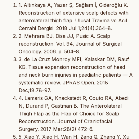
1. Altınkaya A, Yazar Ş, Sağlam İ, Gideroğlu K.
Reconstruction of extensive scalp defects with
anterolateral thigh flap. Ulusal Travma ve Acil
Cerrahi Dergisi. 2018 Jul 1;24(4):364–8.
2. Mehrara BJ, Disa JJ, Pusic A. Scalp
reconstruction. Vol. 94, Journal of Surgical
Oncology. 2006. p. 504–8.
3. de La Cruz Monroy MFI, Kalaskar DM, Rauf
KG. Tissue expansion reconstruction of head
and neck burn injuries in paediatric patients — A
systematic review. JPRAS Open. 2018
Dec;18:78–97.
4. Lamaris GA, Knackstedt R, Couto RA, Abedi
N, Durand P, Gastman B. The Anterolateral
Thigh Flap as the Flap of Choice for Scalp
Reconstruction. Journal of Craniofacial
Surgery. 2017 Mar;28(2):472–6.
5. Xiao Y, Xiao H, Wan H, Zeng Q, Zhang Y, Xu