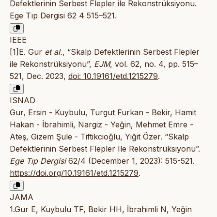
Defektlerinin Serbest Flepler ile Rekonstrüksiyonu.
Ege Tıp Dergisi 62 4 515–521.
IEEE
[1]E. Gur
et al.
, “Skalp Defektlerinin Serbest Flepler
ile Rekonstrüksiyonu”,
EJM
, vol. 62, no. 4, pp. 515–
521, Dec. 2023,
doi: 10.19161/etd.1215279
.
ISNAD
Gur, Ersin - Kuybulu, Turgut Furkan - Bekir, Hamit
Hakan - İbrahimli, Nargiz - Yeğin, Mehmet Emre -
Ateş, Gizem Şule - Tiftikcioğlu, Yiğit Özer. “Skalp
Defektlerinin Serbest Flepler Ile Rekonstrüksiyonu”.
Ege Tıp Dergisi
62/4 (December 1, 2023): 515-521.
https://doi.org/10.19161/etd.1215279
.
JAMA
1.Gur E, Kuybulu TF, Bekir HH, İbrahimli N, Yeğin