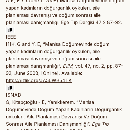
G K, E Y (June 1, 2008) Manisa Doğumevinde doğum
yapan kadınların doğurganlık öyküleri, aile
planlaması davranışı ve doğum sonrası aile
planlaması danışmanlığı. Ege Tıp Dergisi 47 2 87–92.
IEEE
[1]K. G and Y. E, “Manisa Doğumevinde doğum
yapan kadınların doğurganlık öyküleri, aile
planlaması davranışı ve doğum sonrası aile
planlaması danışmanlığı”,
EJM
, vol. 47, no. 2, pp. 87–
92, June 2008, [Online]. Available:
https://izlik.org/JA56WB54TK
ISNAD
G, Kitapçıoğlu - E, Yanıkkerem. “Manisa
Doğumevinde Doğum Yapan Kadınların Doğurganlık
öyküleri, Aile Planlaması Davranışı Ve Doğum
Sonrası Aile Planlaması Danışmanlığı”.
Ege Tıp