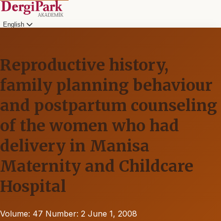
English
Reproductive history,
family planning behaviour
and postpartum counseling
of the women who had
delivery in Manisa
Maternity and Childcare
Hospital
Volume: 47
Number: 2
June 1, 2008