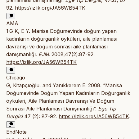
planlaması danışmanlığı.
Ege Tıp Dergisi
,
47
(2), 87-
92.
https://izlik.org/JA56WB54TK
AMA
1.G K, E Y. Manisa Doğumevinde doğum yapan
kadınların doğurganlık öyküleri, aile planlaması
davranışı ve doğum sonrası aile planlaması
danışmanlığı.
EJM
. 2008;47(2):87-92.
https://izlik.org/JA56WB54TK
Chicago
G, Kitapçıoğlu, and Yanıkkerem E. 2008. “Manisa
Doğumevinde Doğum Yapan Kadınların Doğurganlık
öyküleri, Aile Planlaması Davranışı Ve Doğum
Sonrası Aile Planlaması Danışmanlığı”.
Ege Tıp
Dergisi
47 (2): 87-92.
https://izlik.org/JA56WB54TK
.
EndNote