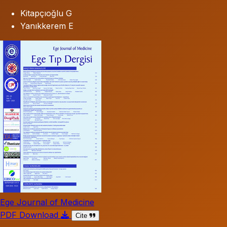
Kitapçıoğlu G
Yanıkkerem E
Ege Journal of Medicine
PDF Download
Cite