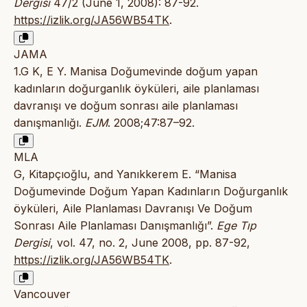
Dergisi
47/2 (June 1, 2008): 87-92.
https://izlik.org/JA56WB54TK
.
JAMA
1.G K, E Y. Manisa Doğumevinde doğum yapan
kadınların doğurganlık öyküleri, aile planlaması
davranışı ve doğum sonrası aile planlaması
danışmanlığı.
EJM
. 2008;47:87–92.
MLA
G, Kitapçıoğlu, and Yanıkkerem E. “Manisa
Doğumevinde Doğum Yapan Kadınların Doğurganlık
öyküleri, Aile Planlaması Davranışı Ve Doğum
Sonrası Aile Planlaması Danışmanlığı”.
Ege Tıp
Dergisi
, vol. 47, no. 2, June 2008, pp. 87-92,
https://izlik.org/JA56WB54TK
.
Vancouver