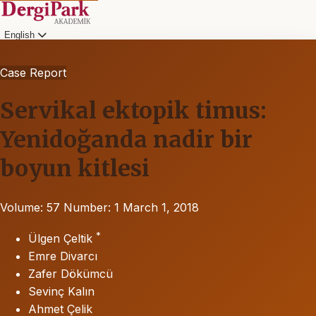
English
Case Report
Servikal ektopik timus:
Yenidoğanda nadir bir
boyun kitlesi
Volume: 57
Number: 1
March 1, 2018
*
Ülgen Çeltik
Emre Divarcı
Zafer Dökümcü
Sevinç Kalın
Ahmet Çelik