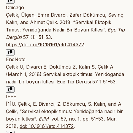
Chicago
Çeltik, Ülgen, Emre Divarcı, Zafer Dökümcü, Sevinç
Kalın, and Ahmet Çelik. 2018. “Servikal Ektopik
Timus: Yenidoğanda Nadir Bir Boyun Kitlesi”.
Ege Tıp
Dergisi
57 (1): 51-53.
https://doi.org/10.19161/etd.414372
.
EndNote
Çeltik Ü, Divarcı E, Dökümcü Z, Kalın S, Çelik A
(March 1, 2018) Servikal ektopik timus: Yenidoğanda
nadir bir boyun kitlesi. Ege Tıp Dergisi 57 1 51–53.
IEEE
[1]Ü. Çeltik, E. Divarcı, Z. Dökümcü, S. Kalın, and A.
Çelik, “Servikal ektopik timus: Yenidoğanda nadir bir
boyun kitlesi”,
EJM
, vol. 57, no. 1, pp. 51–53, Mar.
2018,
doi: 10.19161/etd.414372
.