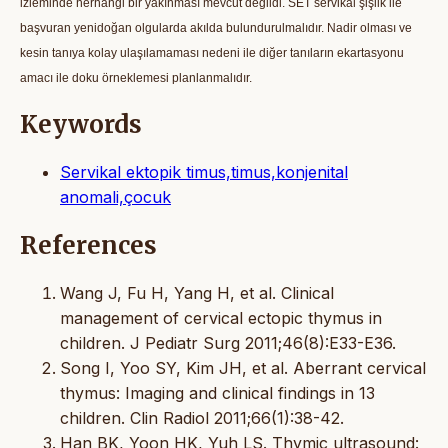
izleminde herhangi bir yakınması mevcut değildi. SET servikal şişlik ile
başvuran yenidoğan olgularda akılda bulundurulmalıdır. Nadir olması ve
kesin tanıya kolay ulaşılamaması nedeni ile diğer tanıların ekartasyonu
amacı ile doku örneklemesi planlanmalıdır.
Keywords
Servikal ektopik timus,timus,konjenital
anomali,çocuk
References
Wang J, Fu H, Yang H, et al. Clinical
management of cervical ectopic thymus in
children. J Pediatr Surg 2011;46(8):E33-E36.
Song I, Yoo SY, Kim JH, et al. Aberrant cervical
thymus: Imaging and clinical findings in 13
children. Clin Radiol 2011;66(1):38-42.
Han BK, Yoon HK, Yuh LS. Thymic ultrasound: