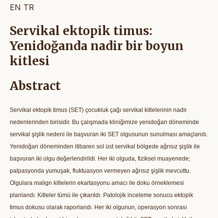
EN
TR
Servikal ektopik timus:
Yenidoğanda nadir bir boyun
kitlesi
Abstract
Servikal ektopik timus (SET) çocukluk çağı servikal kitlelerinin nadir
nedenlerinden birisidir. Bu çalışmada kliniğimize yenidoğan döneminde
servikal şişlik nedeni ile başvuran iki SET olgusunun sunulması amaçlandı.
Yenidoğan döneminden itibaren sol üst servikal bölgede ağrısız şişlik ile
başvuran iki olgu değerlendirildi. Her iki olguda, fiziksel muayenede;
palpasyonda yumuşak, fluktuasyon vermeyen ağrısız şişlik mevcuttu.
Olgulara malign kitlelerin ekartasyonu amacı ile doku örneklemesi
planlandı. Kitleler tümü ile çıkarıldı. Patolojik inceleme sonucu ektopik
timus dokusu olarak raporlandı. Her iki olgunun, operasyon sonrası