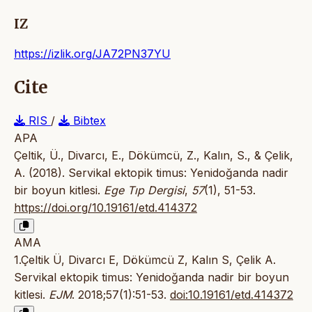
IZ
https://izlik.org/JA72PN37YU
Cite
RIS
/
Bibtex
APA
Çeltik, Ü., Divarcı, E., Dökümcü, Z., Kalın, S., & Çelik,
A. (2018). Servikal ektopik timus: Yenidoğanda nadir
bir boyun kitlesi.
Ege Tıp Dergisi
,
57
(1), 51-53.
https://doi.org/10.19161/etd.414372
AMA
1.Çeltik Ü, Divarcı E, Dökümcü Z, Kalın S, Çelik A.
Servikal ektopik timus: Yenidoğanda nadir bir boyun
kitlesi.
EJM
. 2018;57(1):51-53.
doi:10.19161/etd.414372