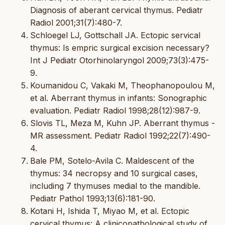
Diagnosis of aberant cervical thymus. Pediatr
Radiol 2001;31(7):480-7.
Schloegel LJ, Gottschall JA. Ectopic servical
thymus: Is empric surgical excision necessary?
Int J Pediatr Otorhinolaryngol 2009;73(3):475-
9.
Koumanidou C, Vakaki M, Theophanopoulou M,
et al. Aberrant thymus in infants: Sonographic
evaluation. Pediatr Radiol 1998;28(12):987-9.
Slovis TL, Meza M, Kuhn JP. Aberrant thymus -
MR assessment. Pediatr Radiol 1992;22(7):490-
4.
Bale PM, Sotelo-Avila C. Maldescent of the
thymus: 34 necropsy and 10 surgical cases,
including 7 thymuses medial to the mandible.
Pediatr Pathol 1993;13(6):181-90.
Kotani H, Ishida T, Miyao M, et al. Ectopic
cervical thymus: A clinicopathological study of