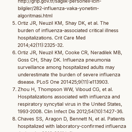
http://grip.gov.tr/saglik-personeli-icin-
bilgiler/282-influenza-vaka-yonetim-
algoritmasi.html
Ortiz JR, Neuzil KM, Shay DK, et al. The
burden of influenza-associated critical illness
hospitalizations. Crit Care Med
2014;42(11):2325-32.
Ortiz JR, Neuzil KM, Cooke CR, Neradilek MB,
Goss CH, Shay DK. Influenza pneumonia
surveillance among hospitalized adults may
underestimate the burden of severe influenza
disease. PLoS One 201425;9(11):e113903.
Zhou H, Thompson WW, Viboud CG, et al.
Hospitalizations associated with influenza and
respiratory syncytial virus in the United States,
1993-2008. Clin Infect Dis 2012;54(10):1427-36.
Chaves SS, Aragon D, Bennett N, et al. Patients
hospitalized with laboratory-confirmed influenza