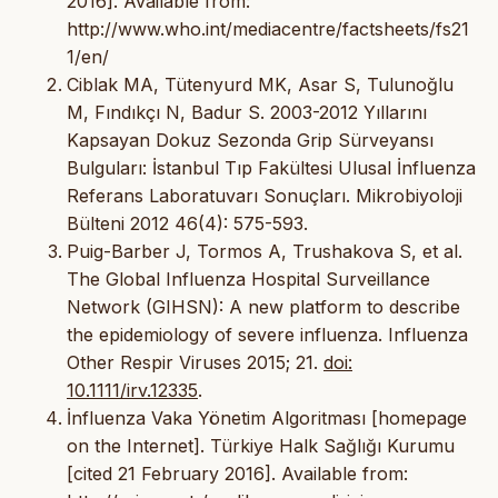
2016]. Available from:
http://www.who.int/mediacentre/factsheets/fs21
1/en/
Ciblak MA, Tütenyurd MK, Asar S, Tulunoğlu
M, Fındıkçı N, Badur S. 2003-2012 Yıllarını
Kapsayan Dokuz Sezonda Grip Sürveyansı
Bulguları: İstanbul Tıp Fakültesi Ulusal İnfluenza
Referans Laboratuvarı Sonuçları. Mikrobiyoloji
Bülteni 2012 46(4): 575-593.
Puig-Barber J, Tormos A, Trushakova S, et al.
The Global Influenza Hospital Surveillance
Network (GIHSN): A new platform to describe
the epidemiology of severe influenza. Influenza
Other Respir Viruses 2015; 21.
doi:
10.1111/irv.12335
.
İnfluenza Vaka Yönetim Algoritması [homepage
on the Internet]. Türkiye Halk Sağlığı Kurumu
[cited 21 February 2016]. Available from: