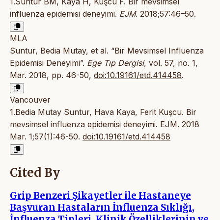
1.Suntur BM, Kaya H, Kuşcu F. Bir mevsimsel
influenza epidemisi deneyimi.
EJM
. 2018;57:46–50.
MLA
Suntur, Bedia Mutay, et al. “Bir Mevsimsel Influenza
Epidemisi Deneyimi”.
Ege Tıp Dergisi
, vol. 57, no. 1,
Mar. 2018, pp. 46-50,
doi:10.19161/etd.414458
.
Vancouver
1.Bedia Mutay Suntur, Hava Kaya, Ferit Kuşcu. Bir
mevsimsel influenza epidemisi deneyimi. EJM. 2018
Mar. 1;57(1):46-50.
doi:10.19161/etd.414458
Cited By
Grip Benzeri Şikayetler ile Hastaneye
Başvuran Hastaların İnfluenza Sıklığı,
İnfluenza Tipleri, Klinik Özelliklerinin ve