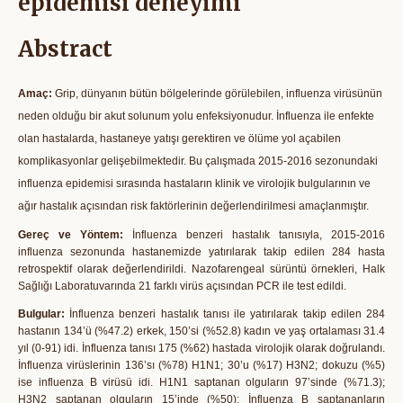
epidemisi deneyimi
Abstract
Amaç:
Grip, dünyanın bütün bölgelerinde görülebilen, influenza virüsünün
neden olduğu bir akut solunum yolu enfeksiyonudur. İnfluenza ile enfekte
olan hastalarda, hastaneye yatışı gerektiren ve ölüme yol açabilen
komplikasyonlar gelişebilmektedir. Bu çalışmada 2015-2016 sezonundaki
influenza epidemisi sırasında hastaların klinik ve virolojik bulgularının ve
ağır hastalık açısından risk faktörlerinin değerlendirilmesi amaçlanmıştır.
Gereç ve Yöntem:
İnfluenza benzeri hastalık tanısıyla, 2015-2016
influenza sezonunda hastanemizde yatırılarak takip edilen 284 hasta
retrospektif olarak değerlendirildi. Nazofarengeal sürüntü örnekleri, Halk
Sağlığı Laboratuvarında 21 farklı virüs açısından PCR ile test edildi.
Bulgular:
İnfluenza benzeri hastalık tanısı ile yatırılarak takip edilen 284
hastanın 134’ü (%47.2) erkek, 150’si (%52.8) kadın ve yaş ortalaması 31.4
yıl (0-91) idi. İnfluenza tanısı 175 (%62) hastada virolojik olarak doğrulandı.
İnfluenza virüslerinin 136’sı (%78) H1N1; 30’u (%17) H3N2; dokuzu (%5)
ise influenza B virüsü idi. H1N1 saptanan olguların 97’sinde (%71.3);
H3N2 saptanan olguların 15’inde (%50); İnfluenza B saptananların