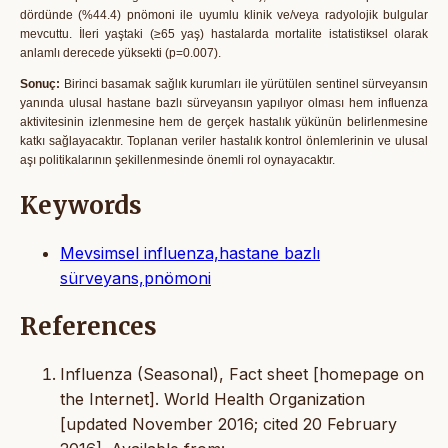
dördünde (%44.4) pnömoni ile uyumlu klinik ve/veya radyolojik bulgular
mevcuttu. İleri yaştaki (≥65 yaş) hastalarda mortalite istatistiksel olarak
anlamlı derecede yüksekti (p=0.007).
Sonuç:
Birinci basamak sağlık kurumları ile yürütülen sentinel sürveyansın
yanında ulusal hastane bazlı sürveyansın yapılıyor olması hem influenza
aktivitesinin izlenmesine hem de gerçek hastalık yükünün belirlenmesine
katkı sağlayacaktır. Toplanan veriler hastalık kontrol önlemlerinin ve ulusal
aşı politikalarının şekillenmesinde önemli rol oynayacaktır.
Keywords
Mevsimsel influenza,hastane bazlı
sürveyans,pnömoni
References
Influenza (Seasonal), Fact sheet [homepage on
the Internet]. World Health Organization
[updated November 2016; cited 20 February