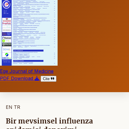
Ege Journal of Medicine
PDF Download
Cite
EN
TR
Bir mevsimsel influenza