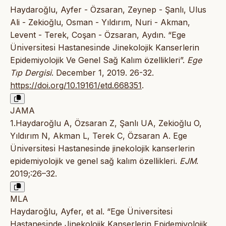
Haydaroğlu, Ayfer - Özsaran, Zeynep - Şanlı, Ulus
Ali - Zekioğlu, Osman - Yıldırım, Nuri - Akman,
Levent - Terek, Coşan - Özsaran, Aydın. “Ege
Ünı̇versı̇tesı̇ Hastanesı̇nde Jinekolojik Kanserlerin
Epidemiyolojik Ve Genel Sağ Kalım özellikleri”.
Ege
Tıp Dergisi
. December 1, 2019. 26-32.
https://doi.org/10.19161/etd.668351
.
JAMA
1.Haydaroğlu A, Özsaran Z, Şanlı UA, Zekioğlu O,
Yıldırım N, Akman L, Terek C, Özsaran A. Ege
Ünı̇versı̇tesı̇ Hastanesı̇nde jinekolojik kanserlerin
epidemiyolojik ve genel sağ kalım özellikleri.
EJM
.
2019;:26–32.
MLA
Haydaroğlu, Ayfer, et al. “Ege Ünı̇versı̇tesı̇
Hastanesı̇nde Jinekolojik Kanserlerin Epidemiyolojik