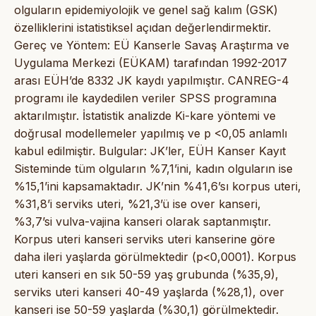
olguların epidemiyolojik ve genel sağ kalım (GSK)
özelliklerini istatistiksel açıdan değerlendirmektir.
Gereç ve Yöntem: EÜ Kanserle Savaş Araştırma ve
Uygulama Merkezi (EÜKAM) tarafından 1992-2017
arası EÜH’de 8332 JK kaydı yapılmıştır. CANREG-4
programı ile kaydedilen veriler SPSS programına
aktarılmıştır. İstatistik analizde Ki-kare yöntemi ve
doğrusal modellemeler yapılmış ve p <0,05 anlamlı
kabul edilmiştir. Bulgular: JK’ler, EÜH Kanser Kayıt
Sisteminde tüm olguların %7,1’ini, kadın olguların ise
%15,1’ini kapsamaktadır. JK’nin %41,6’sı korpus uteri,
%31,8’i serviks uteri, %21,3’ü ise over kanseri,
%3,7’si vulva-vajina kanseri olarak saptanmıştır.
Korpus uteri kanseri serviks uteri kanserine göre
daha ileri yaşlarda görülmektedir (p<0,0001). Korpus
uteri kanseri en sık 50-59 yaş grubunda (%35,9),
serviks uteri kanseri 40-49 yaşlarda (%28,1), over
kanseri ise 50-59 yaşlarda (%30,1) görülmektedir.