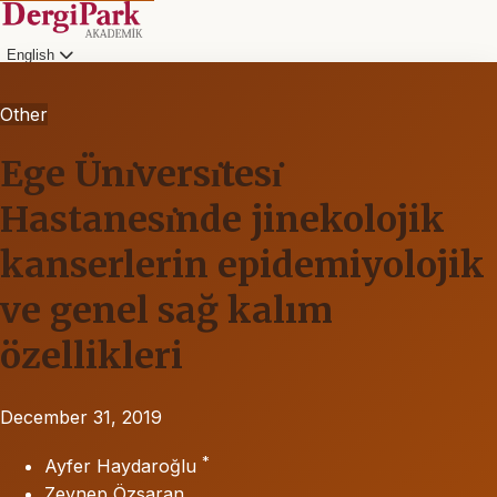
English
Other
Ege Ünı̇versı̇tesı̇
Hastanesı̇nde jinekolojik
kanserlerin epidemiyolojik
ve genel sağ kalım
özellikleri
December 31, 2019
*
Ayfer Haydaroğlu
Zeynep Özsaran