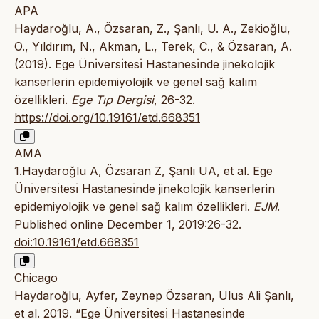
APA
Haydaroğlu, A., Özsaran, Z., Şanlı, U. A., Zekioğlu,
O., Yıldırım, N., Akman, L., Terek, C., & Özsaran, A.
(2019). Ege Ünı̇versı̇tesı̇ Hastanesı̇nde jinekolojik
kanserlerin epidemiyolojik ve genel sağ kalım
özellikleri.
Ege Tıp Dergisi
, 26-32.
https://doi.org/10.19161/etd.668351
AMA
1.Haydaroğlu A, Özsaran Z, Şanlı UA, et al. Ege
Ünı̇versı̇tesı̇ Hastanesı̇nde jinekolojik kanserlerin
epidemiyolojik ve genel sağ kalım özellikleri.
EJM
.
Published online December 1, 2019:26-32.
doi:10.19161/etd.668351
Chicago
Haydaroğlu, Ayfer, Zeynep Özsaran, Ulus Ali Şanlı,
et al. 2019. “Ege Ünı̇versı̇tesı̇ Hastanesı̇nde