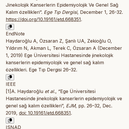
Jinekolojik Kanserlerin Epidemiyolojik Ve Genel Sağ
Kalım özellikleri”.
Ege Tıp Dergisi
, December 1, 26-32.
https://doi.org/10.19161/etd.668351
.
EndNote
Haydaroğlu A, Özsaran Z, Şanlı UA, Zekioğlu O,
Yıldırım N, Akman L, Terek C, Özsaran A (December
1, 2019) Ege Ünı̇versı̇tesı̇ Hastanesı̇nde jinekolojik
kanserlerin epidemiyolojik ve genel sağ kalım
özellikleri. Ege Tıp Dergisi 26–32.
IEEE
[1]A. Haydaroğlu
et al.
, “Ege Ünı̇versı̇tesı̇
Hastanesı̇nde jinekolojik kanserlerin epidemiyolojik ve
genel sağ kalım özellikleri”,
EJM
, pp. 26–32, Dec.
2019,
doi: 10.19161/etd.668351
.
ISNAD