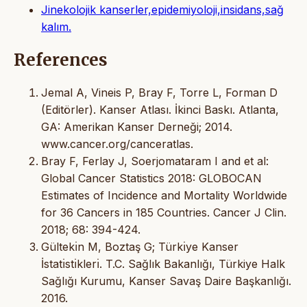
Jinekolojik kanserler,epidemiyoloji,insidans,sağ
kalım.
References
Jemal A, Vineis P, Bray F, Torre L, Forman D
(Editörler). Kanser Atlası. İkinci Baskı. Atlanta,
GA: Amerikan Kanser Derneği; 2014.
www.cancer.org/canceratlas.
Bray F, Ferlay J, Soerjomataram I and et al:
Global Cancer Statistics 2018: GLOBOCAN
Estimates of Incidence and Mortality Worldwide
for 36 Cancers in 185 Countries. Cancer J Clin.
2018; 68: 394-424.
Gültekı̇n M, Boztaş G; Türkı̇ye Kanser
İstatı̇stı̇klerı̇. T.C. Sağlık Bakanlığı, Türkiye Halk
Sağlığı Kurumu, Kanser Savaş Daire Başkanlığı.
2016.