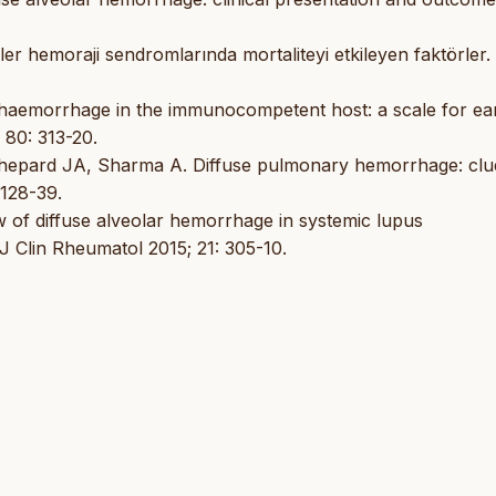
er hemoraji sendromlarında mortaliteyi etkileyen faktörler.
r haemorrhage in the immunocompetent host: a scale for ea
 80: 313-20.
Shepard JA, Sharma A. Diffuse pulmonary hemorrhage: clu
 128-39.
w of diffuse alveolar hemorrhage in systemic lupus
 Clin Rheumatol 2015; 21: 305-10.