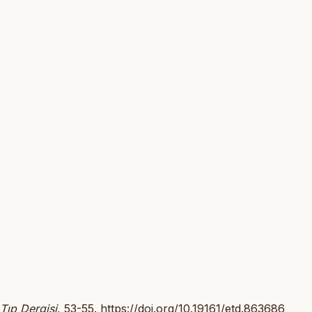
Tıp Dergisi
, 53-55.
https://doi.org/10.19161/etd.863686