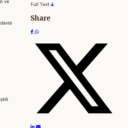
zi ve
Full Text
Share
davisi
kili
.