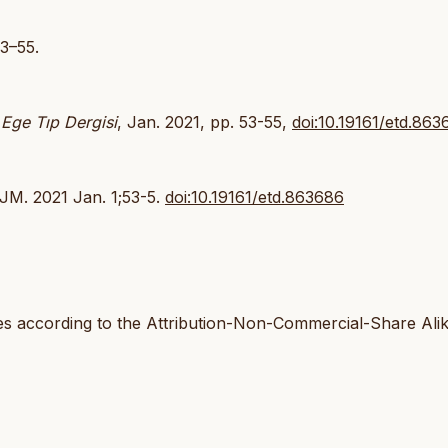
53–55.
.
Ege Tıp Dergisi
, Jan. 2021, pp. 53-55,
doi:10.19161/etd.863
EJM. 2021 Jan. 1;53-5.
doi:10.19161/etd.863686
les according to the Attribution-Non-Commercial-Share Ali