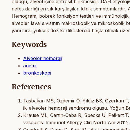
olduğu, alveol içine eritrosit birikmesidir. DAH etiy
nefes darlığı en sık karşılaşılan klinik semptomlardır. A
Hemogram, böbrek fonksiyon testleri ve immünolojik be
alveoler lavaj sıvısının makroskopik ve mikroskobik bul
yanı sıra, yüksek doz kortikosteroid başta olmak üze
Keywords
Alveoler hemoraji
anemi
bronkoskopi
References
Taşbakan MS, Özdemir Ö, Yıldız BS, Özerkan F, Bac
iki alveoler hemoraji sendromu olgusu. Yoğun Bak
Krause ML, Cartin-Ceba R, Specks U, Peikert T
vasculitis. Immunol Allergy Clin North Am 2012;
Quadrelli S, Diana D, Solis M, et al. Immune dif