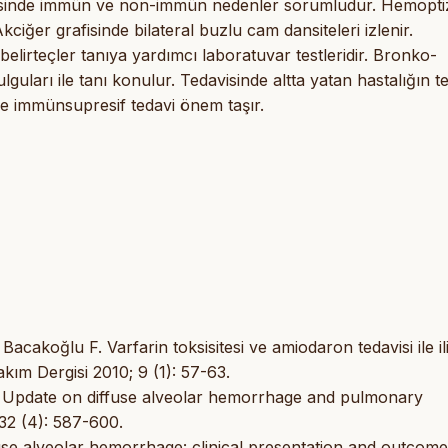
olojisinde immün ve non-immün nedenler sorumludur. Hemopti
kciğer grafisinde bilateral buzlu cam dansiteleri izlenir.
lirteçler tanıya yardımcı laboratuvar testleridir. Bronko-
guları ile tanı konulur. Tedavisinde altta yatan hastalığın te
re immünsupresif tedavi önem taşır.
akoğlu F. Varfarin toksisitesi ve amiodaron tedavisi ile iliş
ım Dergisi 2010; 9 (1): 57-63.
. Update on diffuse alveolar hemorrhage and pulmonary
 32 (4): 587-600.
fuse alveolar hemorrhage: clinical presentation and outcome