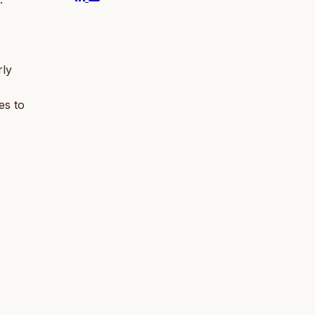
rly
es to