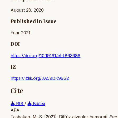
August 28, 2020
Published in Issue
Year 2021
DOI
https://doi.org/10.19161/etd.863686
IZ
https://izlik.org/JA59DK99GZ
Cite
RIS
/
Bibtex
APA
Taşbakan, M. S. (2021). Diffüz alveoler hemoraji.
Ege 