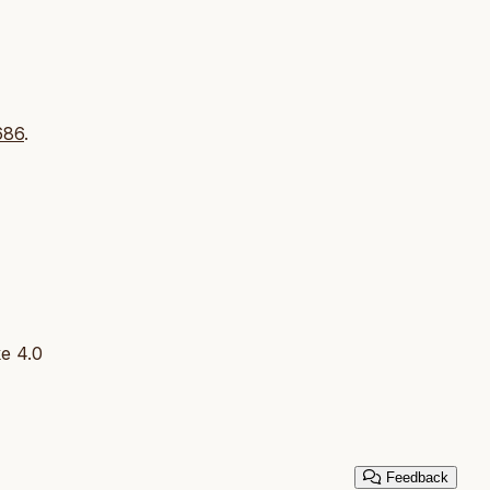
686
.
ke 4.0
Feedback