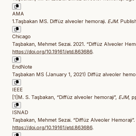
AMA
1.Taşbakan MS. Diffüz alveoler hemoraji.
EJM
. Publi
Chicago
Taşbakan, Mehmet Sezai. 2021. “Diffüz Alveoler Hemo
https://doi.org/10.19161/etd.863686
.
EndNote
Taşbakan MS (January 1, 2021) Diffüz alveoler hemora
IEEE
[1]M. S. Taşbakan, “Diffüz alveoler hemoraji”,
EJM
, p
ISNAD
Taşbakan, Mehmet Sezai. “Diffüz Alveoler Hemoraji”
https://doi.org/10.19161/etd.863686
.