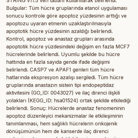
STRING v11.5 veri tabanı kullanılarak belirlendi.
Bulgular: Tüm hücre gruplarında etanol uygulaması
sonucu kontrole göre apoptoz yüzdesinin arttığı ve
apoptozu uyaran etmenin uzaklaştırılmasıyla
apoptotik hücre yüzdesinin azaldığı belirlendi.
Kontrol, apoptoz ve anastaz grupları arasında
apoptotik hücre yüzdesindeki değişim en fazla MCF7
hücrelerinde belirlendi. Uyumlu şekilde bu hücre
hattında en fazla sayıda gende ifade değişimi
belirlendi. CASP7 ve APAF1 genleri tüm hücre
hatlarında ekspresyon azalışı sergiledi. Tüm hücre
gruplarında anastazın sistein tipi endopeptidaz
aktivitesini (GO_ID: 0043027) ve ilaç direnci ilişkili
yolakları (KEGG_ID: hsa01524) ortak şekilde etkilediği
belirlendi. Sonuç: Hücrelerde anastaz fenomeninin
apoptoz düzenleyici mekanizmalar ile etkileşiminin
tanımlanması, hem sağlıklı hücrelerin onkojenik
dönüşümünün hem de kanserde ilaç direnci