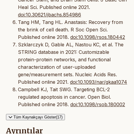
Heal Sci. Published online 2021.
doi:10.30621/jbachs.854986
Tang HM, Tang HL. Anastasis: Recovery from
the brink of cell death. R Soc Open Sci.
Published online 2018.
doi:10.1098/rsos.180442
Szklarczyk D, Gable AL, Nastou KC, et al. The
STRING database in 2021: Customizable
protein-protein networks, and functional
characterization of user-uploaded
gene/measurement sets. Nucleic Acids Res.
Published online 2021.
doi:10.1093/nar/gkaa1074
Campbell KJ, Tait SWG. Targeting BCL-2
regulated apoptosis in cancer. Open Biol.
Published online 2018.
doi:10.1098/rsob.180002
Tüm Kaynakçayı Göster(17)
Ayrıntılar