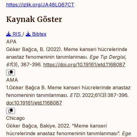
https://izlik.org/JA48LG67CT
Kaynak Göster
RIS
/
Bibtex
APA
Göker Bağca, B. (2022). Meme kanseri hücrelerinde
anastaz fenomeninin tanımlanması.
Ege Tıp Dergisi
,
61
(3), 387-396.
https://doi.org/10.19161/etd.1168087
AMA
1.Göker Bağca B. Meme kanseri hücrelerinde anastaz
fenomeninin tanımlanması.
ETD
. 2022;61(3):387-396.
doi:10.19161/etd.1168087
Chicago
Göker Bağca, Bakiye. 2022. “Meme kanseri
hücrelerinde anastaz fenomeninin tanımlanması”.
Ege