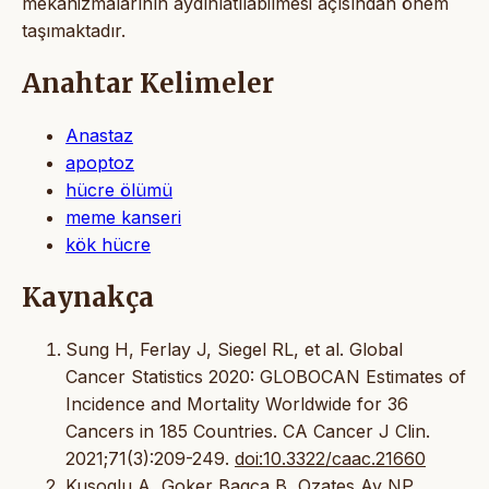
mekanizmalarının aydınlatılabilmesi açısından önem
taşımaktadır.
Anahtar Kelimeler
Anastaz
apoptoz
hücre ölümü
meme kanseri
kök hücre
Kaynakça
Sung H, Ferlay J, Siegel RL, et al. Global
Cancer Statistics 2020: GLOBOCAN Estimates of
Incidence and Mortality Worldwide for 36
Cancers in 185 Countries. CA Cancer J Clin.
2021;71(3):209-249.
doi:10.3322/caac.21660
Kusoglu A, Goker Bagca B, Ozates Ay NP,