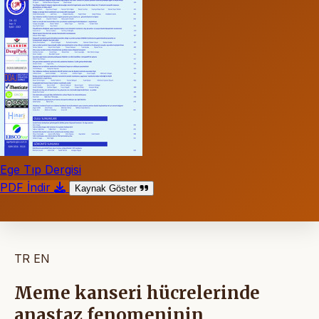
Ege Tıp Dergisi
PDF İndir
Kaynak Göster
TR
EN
Meme kanseri hücrelerinde
anastaz fenomeninin