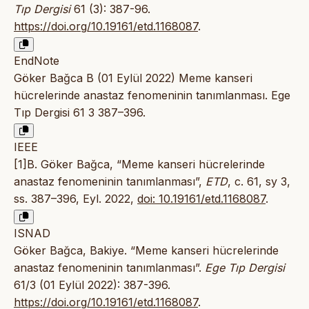
Tıp Dergisi
61 (3): 387-96.
https://doi.org/10.19161/etd.1168087
.
EndNote
Göker Bağca B (01 Eylül 2022) Meme kanseri
hücrelerinde anastaz fenomeninin tanımlanması. Ege
Tıp Dergisi 61 3 387–396.
IEEE
[1]B. Göker Bağca, “Meme kanseri hücrelerinde
anastaz fenomeninin tanımlanması”,
ETD
, c. 61, sy 3,
ss. 387–396, Eyl. 2022,
doi: 10.19161/etd.1168087
.
ISNAD
Göker Bağca, Bakiye. “Meme kanseri hücrelerinde
anastaz fenomeninin tanımlanması”.
Ege Tıp Dergisi
61/3 (01 Eylül 2022): 387-396.
https://doi.org/10.19161/etd.1168087
.