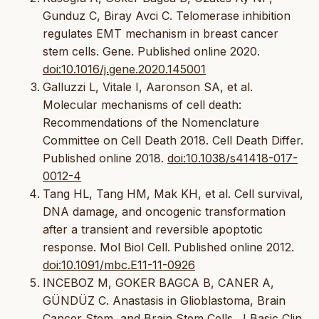
Gunduz C, Biray Avci C. Telomerase inhibition
regulates EMT mechanism in breast cancer
stem cells. Gene. Published online 2020.
doi:10.1016/j.gene.2020.145001
Galluzzi L, Vitale I, Aaronson SA, et al.
Molecular mechanisms of cell death:
Recommendations of the Nomenclature
Committee on Cell Death 2018. Cell Death Differ.
Published online 2018.
doi:10.1038/s41418-017-
0012-4
Tang HL, Tang HM, Mak KH, et al. Cell survival,
DNA damage, and oncogenic transformation
after a transient and reversible apoptotic
response. Mol Biol Cell. Published online 2012.
doi:10.1091/mbc.E11-11-0926
INCEBOZ M, GOKER BAGCA B, CANER A,
GÜNDÜZ C. Anastasis in Glioblastoma, Brain
Cancer Stem, and Brain Stem Cells. J Basic Clin