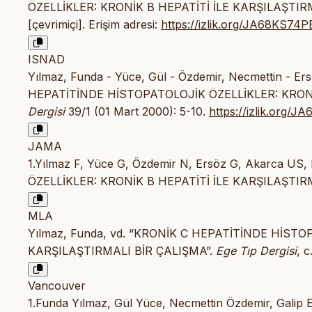
ÖZELLİKLER: KRONİK B HEPATİTİ İLE KARŞILAŞTIR
[çevrimiçi]. Erişim adresi:
https://izlik.org/JA68KS74P
ISNAD
Yılmaz, Funda - Yüce, Gül - Özdemir, Necmettin - Ers
HEPATİTİNDE HİSTOPATOLOJİK ÖZELLİKLER: KRONİ
Dergisi
39/1 (01 Mart 2000): 5-10.
https://izlik.org/
JAMA
1.Yılmaz F, Yüce G, Özdemir N, Ersöz G, Akarca 
ÖZELLİKLER: KRONİK B HEPATİTİ İLE KARŞILAŞTIR
MLA
Yılmaz, Funda, vd. “KRONİK C HEPATİTİNDE HİSTO
KARŞILAŞTIRMALI BİR ÇALIŞMA”.
Ege Tıp Dergisi
, c
Vancouver
1.Funda Yılmaz, Gül Yüce, Necmettin Özdemir, Galip