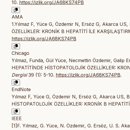
10.
https://izlik.org/JA68KS74PB
AMA
1.Yılmaz F, Yüce G, Özdemir N, Ersöz G, Akarca 
ÖZELLİKLER: KRONİK B HEPATİTİ İLE KARŞILAŞTIR
https://izlik.org/JA68KS74PB
Chicago
Yılmaz, Funda, Gül Yüce, Necmettin Özdemir, Galip E
HEPATİTİNDE HİSTOPATOLOJİK ÖZELLİKLER: KRONİ
Dergisi
39 (1): 5-10.
https://izlik.org/JA68KS74PB
.
EndNote
Yılmaz F, Yüce G, Özdemir N, Ersöz G, Akarca US,
HİSTOPATOLOJİK ÖZELLİKLER: KRONİK B HEPATİTİ İL
IEEE
[1]F. Yılmaz, G. Yüce, N. Özdemir, G. Ersöz, U. S.