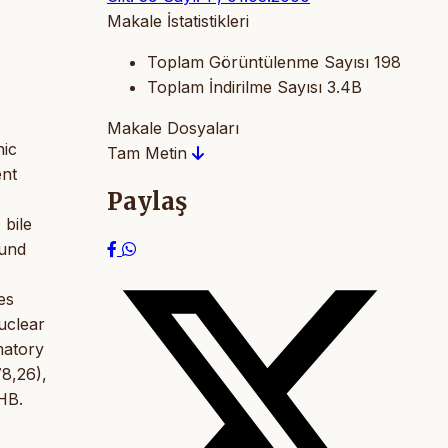
Makale İstatistikleri
Toplam Görüntülenme Sayısı
198
Toplam İndirilme Sayısı
3.4B
Makale Dosyaları
nic
Tam Metin
ent
Paylaş
 bile
ound
es
uclear
matory
8,26),
HB.