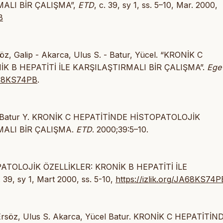
MALI BİR ÇALIŞMA”,
ETD
, c. 39, sy 1, ss. 5–10, Mar. 2000,
B
öz, Galip - Akarca, Ulus S. - Batur, Yücel. “KRONİK C
K B HEPATİTİ İLE KARŞILAŞTIRMALI BİR ÇALIŞMA”.
Ege
JA68KS74PB
.
US, Batur Y. KRONİK C HEPATİTİNDE HİSTOPATOLOJİK
MALI BİR ÇALIŞMA.
ETD
. 2000;39:5–10.
PATOLOJİK ÖZELLİKLER: KRONİK B HEPATİTİ İLE
. 39, sy 1, Mart 2000, ss. 5-10,
https://izlik.org/JA68KS74P
 Ersöz, Ulus S. Akarca, Yücel Batur. KRONİK C HEPATİTİN