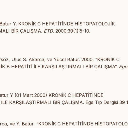
US, Batur Y. KRONİK C HEPATİTİNDE HİSTOPATOLOJİK
MALI BİR ÇALIŞMA.
ETD
. 2000;39(1):5-10.
rsöz, Ulus S. Akarca, ve Yücel Batur. 2000. “KRONİK C
K B HEPATİTİ İLE KARŞILAŞTIRMALI BİR ÇALIŞMA”.
Ege
 Batur Y (01 Mart 2000) KRONİK C HEPATİTİNDE
E KARŞILAŞTIRMALI BİR ÇALIŞMA. Ege Tıp Dergisi 39 1
 Akarca, ve Y. Batur, “KRONİK C HEPATİTİNDE HİSTOPATOLO