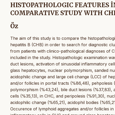
HISTOPATHOLOGIC FEATURES İN
COMPARATIVE STUDY WITH CHR
Öz
The aim of this study is to compare the histopatholog
hepatitis B (CHB) in order to search for diagnostic clu
from patients with clinico-pathological diagnoses o
included in the study. Histopathologic examination was
duct lesions, activation of sinusoidal inflammatory cel
glass hepatocytes, nuclear polymorphism, sanded nucl
acidophilic change and large celi change (LCC) of h
and/or follicles in portal tracts (%86,48), pehpolesi
polymorphism (%43,24), bile duct lesions (%37,83), ac
cells (%35,13), in CHC, and peripolesis (%91,30), n
acidophilic change (%65,21), acidophil bodies (%65,2
Occurence of lymphoid aggregates and/or follicles in po