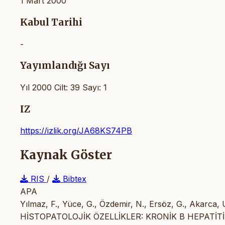
1 Mart 2000
Kabul Tarihi
-
Yayımlandığı Sayı
Yıl 2000 Cilt: 39 Sayı: 1
IZ
https://izlik.org/JA68KS74PB
Kaynak Göster
RIS
/
Bibtex
APA
Yılmaz, F., Yüce, G., Özdemir, N., Ersöz, G., Akarca
HİSTOPATOLOJİK ÖZELLİKLER: KRONİK B HEPATİTİ