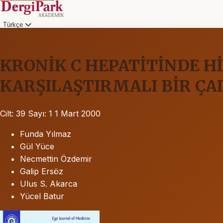
Türkçe
KRONİK C HEPATİTİNDE Hİ
KARŞILAŞTIRMALI BİR ÇA
Cilt: 39
Sayı: 1
1 Mart 2000
Funda Yılmaz
Gül Yüce
Necmettin Özdemir
Galip Ersöz
Ulus S. Akarca
Yücel Batur