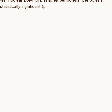
es, nuclear polymorphism, emperipolesis, peripolesis,
tistically significant (p