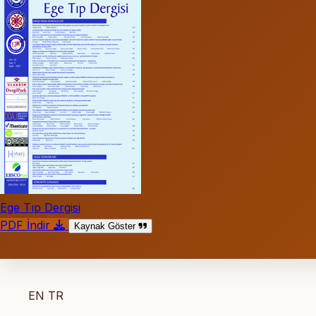
Ege Tıp Dergisi
PDF İndir
Kaynak Göster
EN
TR