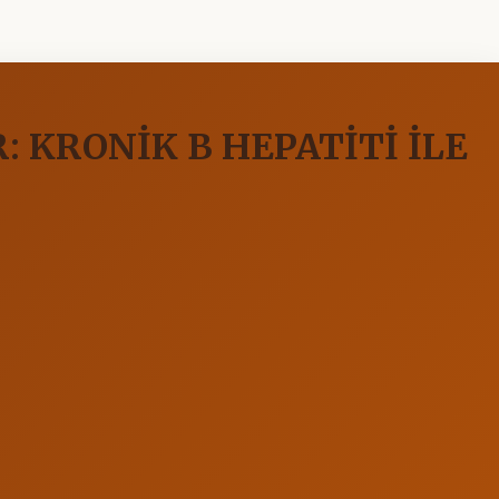
: KRONİK B HEPATİTİ İLE