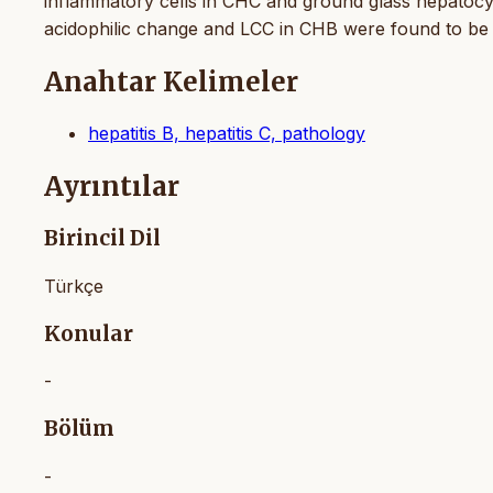
inflammatory cells in CHC and ground glass hepatocyt
acidophilic change and LCC in CHB were found to be sta
Anahtar Kelimeler
hepatitis B, hepatitis C, pathology
Ayrıntılar
Birincil Dil
Türkçe
Konular
-
Bölüm
-