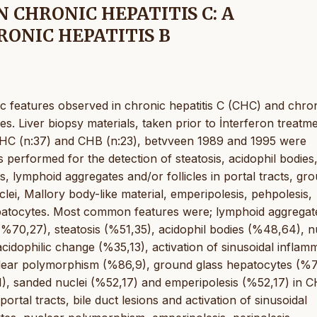
 CHRONIC HEPATITIS C: A
ONIC HEPATITIS B
ic features observed in chronic hepatitis C (CHC) and chro
es. Liver biopsy materials, taken prior to İnterferon treatm
f CHC (n:37) and CHB (n:23), betvveen 1989 and 1995 were
 performed for the detection of steatosis, acidophil bodies,
ls, lymphoid aggregates and/or follicles in portal tracts, gr
ei, Mallory body-like material, emperipolesis, pehpolesis,
epatocytes. Most common features were; lymphoid aggregat
s (%70,27), steatosis (%51,35), acidophil bodies (%48,64), n
idophilic change (%35,13), activation of sinusoidal inflam
uclear polymorphism (%86,9), ground glass hepatocytes (%7
1), sanded nuclei (%52,17) and emperipolesis (%52,17) in C
rtal tracts, bile duct lesions and activation of sinusoidal