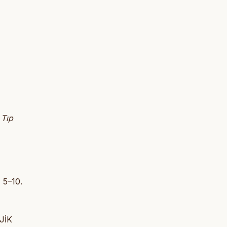
 Tıp
 5–10.
JİK