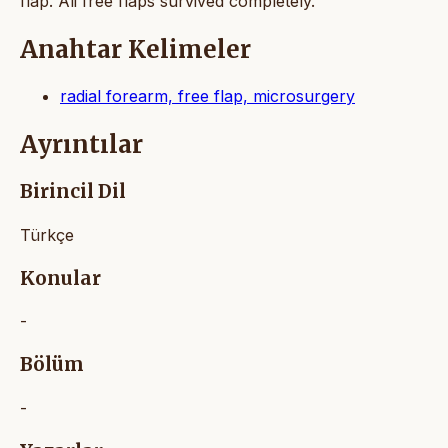
flap. Ali free flaps survived completely.
Anahtar Kelimeler
radial forearm, free flap, microsurgery
Ayrıntılar
Birincil Dil
Türkçe
Konular
-
Bölüm
-