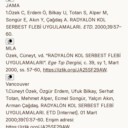
JAMA
1.Özek C, Erdem Ö, Bilkay U, Totan S, Alper M,
Songür E, Akın Y, Çağdaş A. RADYALÖN KOL
SERBEST FLEBİ UYGULAMALARI.
ETD
. 2000;39:57–
60.
MLA
Özek, Cüneyt, vd. “RADYALÖN KOL SERBEST FLEBİ
UYGULAMALARI”.
Ege Tıp Dergisi
, c. 39, sy 1, Mart
2000, ss. 57-60,
https://izlik.org/JA25SF29AW
.
Vancouver
1.Cüneyt Özek, Özgür Erdem, Ufuk Bilkay, Serhat
Totan, Mehmet Alper, Ecmel Songür, Yalçın Akın,
Arman Çağdaş. RADYALÖN KOL SERBEST FLEBİ
UYGULAMALARI. ETD [Internet]. 01 Mart
2000;39(1):57-60. Erişim adresi:
https://izlik.org/JA25SF29AW