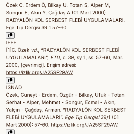
Özek C, Erdem Ö, Bilkay U, Totan S, Alper M,
Songür E, Akın Y, Çağdaş A (01 Mart 2000)
RADYALÖN KOL SERBEST FLEBİ UYGULAMALARI.
Ege Tıp Dergisi 39 1 57–60.
IEEE
[1]C. Özek
vd.
, “RADYALÖN KOL SERBEST FLEBİ
UYGULAMALARI”,
ETD
, c. 39, sy 1, ss. 57–60, Mar.
2000, [çevrimiçi]. Erişim adresi:
https://izlik.org/JA25SF29AW
ISNAD
Özek, Cüneyt - Erdem, Özgür - Bilkay, Ufuk - Totan,
Serhat - Alper, Mehmet - Songür, Ecmel - Akın,
Yalçın - Çağdaş, Arman. “RADYALÖN KOL SERBEST
FLEBİ UYGULAMALARI”.
Ege Tıp Dergisi
39/1 (01
Mart 2000): 57-60.
https://izlik.org/JA25SF29AW
.