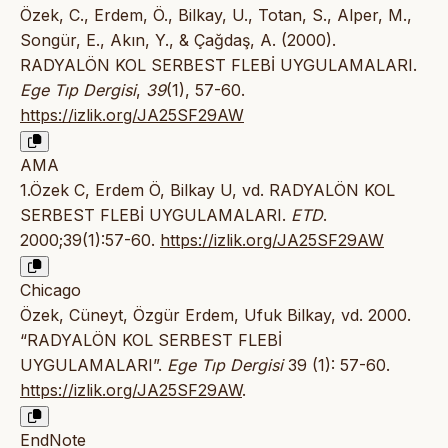
Özek, C., Erdem, Ö., Bilkay, U., Totan, S., Alper, M.,
Songür, E., Akın, Y., & Çağdaş, A. (2000).
RADYALÖN KOL SERBEST FLEBİ UYGULAMALARI.
Ege Tıp Dergisi
,
39
(1), 57-60.
https://izlik.org/JA25SF29AW
AMA
1.Özek C, Erdem Ö, Bilkay U, vd. RADYALÖN KOL
SERBEST FLEBİ UYGULAMALARI.
ETD
.
2000;39(1):57-60.
https://izlik.org/JA25SF29AW
Chicago
Özek, Cüneyt, Özgür Erdem, Ufuk Bilkay, vd. 2000.
“RADYALÖN KOL SERBEST FLEBİ
UYGULAMALARI”.
Ege Tıp Dergisi
39 (1): 57-60.
https://izlik.org/JA25SF29AW
.
EndNote