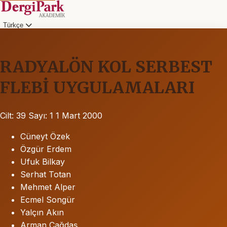
Türkçe
RADYALÖN KOL SERBEST
FLEBİ UYGULAMALARI
Cilt: 39
Sayı: 1
1 Mart 2000
Cüneyt Özek
Özgür Erdem
Ufuk Bilkay
Serhat Totan
Mehmet Alper
Ecmel Songür
Yalçın Akın
Arman Çağdaş