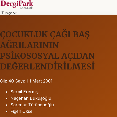
Türkçe
ÇOCUKLUK ÇAĞI BAŞ
AĞRILARININ
PSİKOSOSYAL AÇIDAN
DEĞERLENDİRİLMESİ
Cilt: 40
Sayı: 1
1 Mart 2001
Serpil Erermiş
Nagehan Büküşoğlu
Sarenur Tütüncüoğlu
Figen Oksel