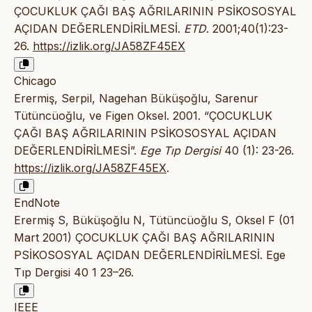
ÇOCUKLUK ÇAĞI BAŞ AĞRILARININ PSİKOSOSYAL
AÇIDAN DEĞERLENDİRİLMESİ.
ETD
. 2001;40(1):23-
26.
https://izlik.org/JA58ZF45EX
Chicago
Erermiş, Serpil, Nagehan Büküşoğlu, Sarenur
Tütüncüoğlu, ve Figen Oksel. 2001. “ÇOCUKLUK
ÇAĞI BAŞ AĞRILARININ PSİKOSOSYAL AÇIDAN
DEĞERLENDİRİLMESİ”.
Ege Tıp Dergisi
40 (1): 23-26.
https://izlik.org/JA58ZF45EX
.
EndNote
Erermiş S, Büküşoğlu N, Tütüncüoğlu S, Oksel F (01
Mart 2001) ÇOCUKLUK ÇAĞI BAŞ AĞRILARININ
PSİKOSOSYAL AÇIDAN DEĞERLENDİRİLMESİ. Ege
Tıp Dergisi 40 1 23–26.
IEEE