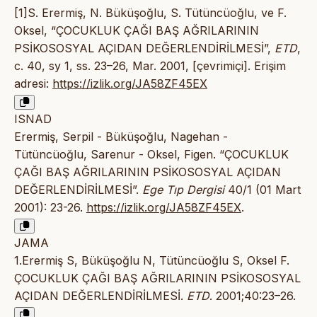
[1]S. Erermiş, N. Büküşoğlu, S. Tütüncüoğlu, ve F.
Oksel, “ÇOCUKLUK ÇAĞI BAŞ AĞRILARININ
PSİKOSOSYAL AÇIDAN DEĞERLENDİRİLMESİ”,
ETD
,
c. 40, sy 1, ss. 23–26, Mar. 2001, [çevrimiçi]. Erişim
adresi:
https://izlik.org/JA58ZF45EX
ISNAD
Erermiş, Serpil - Büküşoğlu, Nagehan -
Tütüncüoğlu, Sarenur - Oksel, Figen. “ÇOCUKLUK
ÇAĞI BAŞ AĞRILARININ PSİKOSOSYAL AÇIDAN
DEĞERLENDİRİLMESİ”.
Ege Tıp Dergisi
40/1 (01 Mart
2001): 23-26.
https://izlik.org/JA58ZF45EX
.
JAMA
1.Erermiş S, Büküşoğlu N, Tütüncüoğlu S, Oksel F.
ÇOCUKLUK ÇAĞI BAŞ AĞRILARININ PSİKOSOSYAL
AÇIDAN DEĞERLENDİRİLMESİ.
ETD
. 2001;40:23–26.