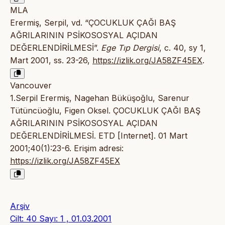
MLA
Erermiş, Serpil, vd. “ÇOCUKLUK ÇAĞI BAŞ
AĞRILARININ PSİKOSOSYAL AÇIDAN
DEĞERLENDİRİLMESİ”.
Ege Tıp Dergisi
, c. 40, sy 1,
Mart 2001, ss. 23-26,
https://izlik.org/JA58ZF45EX
.
Vancouver
1.Serpil Erermiş, Nagehan Büküşoğlu, Sarenur
Tütüncüoğlu, Figen Oksel. ÇOCUKLUK ÇAĞI BAŞ
AĞRILARININ PSİKOSOSYAL AÇIDAN
DEĞERLENDİRİLMESİ. ETD [Internet]. 01 Mart
2001;40(1):23-6. Erişim adresi:
https://izlik.org/JA58ZF45EX
Arşiv
Cilt: 40 Sayı: 1 , 01.03.2001