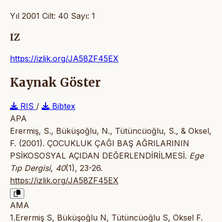
Yıl 2001 Cilt: 40 Sayı: 1
IZ
https://izlik.org/JA58ZF45EX
Kaynak Göster
RIS
/
Bibtex
APA
Erermiş, S., Büküşoğlu, N., Tütüncüoğlu, S., & Oksel,
F. (2001). ÇOCUKLUK ÇAĞI BAŞ AĞRILARININ
PSİKOSOSYAL AÇIDAN DEĞERLENDİRİLMESİ.
Ege
Tıp Dergisi
,
40
(1), 23-26.
https://izlik.org/JA58ZF45EX
AMA
1.Erermiş S, Büküşoğlu N, Tütüncüoğlu S, Oksel F.