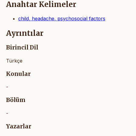
Anahtar Kelimeler
child, headache, psychosocial factors
Ayrıntılar
Birincil Dil
Türkçe
Konular
-
Bölüm
-
Yazarlar