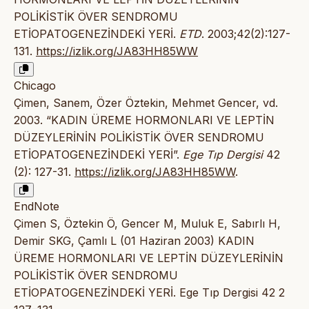
POLİKİSTİK ÖVER SENDROMU
ETİOPATOGENEZİNDEKİ YERİ.
ETD
. 2003;42(2):127-
131.
https://izlik.org/JA83HH85WW
Chicago
Çimen, Sanem, Özer Öztekin, Mehmet Gencer, vd.
2003. “KADIN ÜREME HORMONLARI VE LEPTİN
DÜZEYLERİNİN POLİKİSTİK ÖVER SENDROMU
ETİOPATOGENEZİNDEKİ YERİ”.
Ege Tıp Dergisi
42
(2): 127-31.
https://izlik.org/JA83HH85WW
.
EndNote
Çimen S, Öztekin Ö, Gencer M, Muluk E, Sabırlı H,
Demir SKG, Çamlı L (01 Haziran 2003) KADIN
ÜREME HORMONLARI VE LEPTİN DÜZEYLERİNİN
POLİKİSTİK ÖVER SENDROMU
ETİOPATOGENEZİNDEKİ YERİ. Ege Tıp Dergisi 42 2