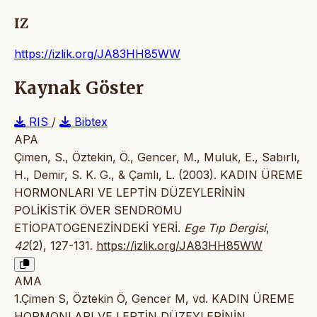
IZ
https://izlik.org/JA83HH85WW
Kaynak Göster
RIS
/
Bibtex
APA
Çimen, S., Öztekin, Ö., Gencer, M., Muluk, E., Sabırlı,
H., Demir, S. K. G., & Çamlı, L. (2003). KADIN ÜREME
HORMONLARI VE LEPTİN DÜZEYLERİNİN
POLİKİSTİK ÖVER SENDROMU
ETİOPATOGENEZİNDEKİ YERİ.
Ege Tıp Dergisi
,
42
(2), 127-131.
https://izlik.org/JA83HH85WW
AMA
1.Çimen S, Öztekin Ö, Gencer M, vd. KADIN ÜREME
HORMONLARI VE LEPTİN DÜZEYLERİNİN