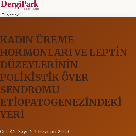
Türkçe
KADIN ÜREME
HORMONLARI VE LEPTİN
DÜZEYLERİNİN
POLİKİSTİK ÖVER
SENDROMU
ETİOPATOGENEZİNDEKİ
YERİ
Cilt: 42
Sayı: 2
1 Haziran 2003