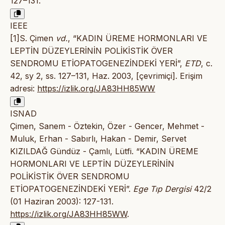
127–131.
IEEE
[1]S. Çimen
vd.
, “KADIN ÜREME HORMONLARI VE
LEPTİN DÜZEYLERİNİN POLİKİSTİK ÖVER
SENDROMU ETİOPATOGENEZİNDEKİ YERİ”,
ETD
, c.
42, sy 2, ss. 127–131, Haz. 2003, [çevrimiçi]. Erişim
adresi:
https://izlik.org/JA83HH85WW
ISNAD
Çimen, Sanem - Öztekin, Özer - Gencer, Mehmet -
Muluk, Erhan - Sabırlı, Hakan - Demir, Servet
KIZILDAĞ Gündüz - Çamlı, Lütfi. “KADIN ÜREME
HORMONLARI VE LEPTİN DÜZEYLERİNİN
POLİKİSTİK ÖVER SENDROMU
ETİOPATOGENEZİNDEKİ YERİ”.
Ege Tıp Dergisi
42/2
(01 Haziran 2003): 127-131.
https://izlik.org/JA83HH85WW
.