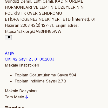
Gündüz Demir, Lütfi Çamlı. KADIN ÜREME
HORMONLARI VE LEPTİN DÜZEYLERİNİN
POLİKİSTİK ÖVER SENDROMU
ETİOPATOGENEZİNDEKİ YERİ. ETD [Internet]. 01
Haziran 2003;42(2):127-31. Erişim adresi:
https://izlik.org/JA83HH85WW
Arşiv
Cilt: 42 Sayı: 2 , 01.06.2003
Makale İstatistikleri
Toplam Görüntülenme Sayısı
594
Toplam İndirilme Sayısı
2.7B
Makale Dosyaları
Tam Metin