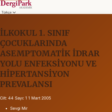
Türkçe
İLKOKUL 1. SINIF
ÇOCUKLARINDA
ASEMPTOMATİK İDRAR
YOLU ENFEKSİYONU VE
HİPERTANSİYON
PREVALANSI
Cilt: 44
Sayı: 1
1 Mart 2005
Sevgi Mir