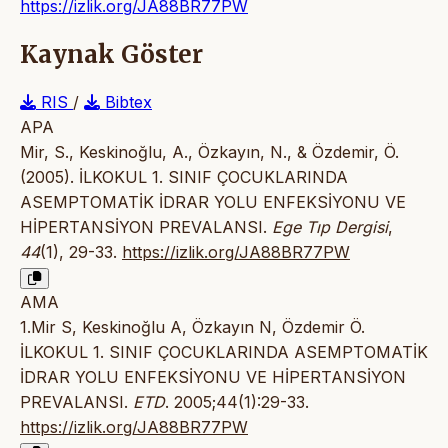
https://izlik.org/JA88BR77PW
Kaynak Göster
RIS
/
Bibtex
APA
Mir, S., Keskinoğlu, A., Özkayın, N., & Özdemir, Ö.
(2005). İLKOKUL 1. SINIF ÇOCUKLARINDA
ASEMPTOMATİK İDRAR YOLU ENFEKSİYONU VE
HİPERTANSİYON PREVALANSI.
Ege Tıp Dergisi
,
44
(1), 29-33.
https://izlik.org/JA88BR77PW
AMA
1.Mir S, Keskinoğlu A, Özkayın N, Özdemir Ö.
İLKOKUL 1. SINIF ÇOCUKLARINDA ASEMPTOMATİK
İDRAR YOLU ENFEKSİYONU VE HİPERTANSİYON
PREVALANSI.
ETD
. 2005;44(1):29-33.
https://izlik.org/JA88BR77PW