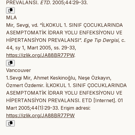
PREVALANSI.
ETD
. 2005;44:29–33.
MLA
Mir, Sevgi, vd. “İLKOKUL 1. SINIF ÇOCUKLARINDA
ASEMPTOMATİK İDRAR YOLU ENFEKSİYONU VE
HİPERTANSİYON PREVALANSI”.
Ege Tıp Dergisi
, c.
44, sy 1, Mart 2005, ss. 29-33,
https://izlik.org/JA88BR77PW
.
Vancouver
1.Sevgi Mir, Ahmet Keskinoğlu, Neşe Özkayın,
Özmert Özdemir. İLKOKUL 1. SINIF ÇOCUKLARINDA
ASEMPTOMATİK İDRAR YOLU ENFEKSİYONU VE
HİPERTANSİYON PREVALANSI. ETD [Internet]. 01
Mart 2005;44(1):29-33. Erişim adresi:
https://izlik.org/JA88BR77PW