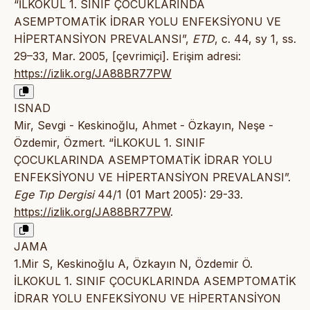
“İLKOKUL 1. SINIF ÇOCUKLARINDA
ASEMPTOMATİK İDRAR YOLU ENFEKSİYONU VE
HİPERTANSİYON PREVALANSI”,
ETD
, c. 44, sy 1, ss.
29–33, Mar. 2005, [çevrimiçi]. Erişim adresi:
https://izlik.org/JA88BR77PW
ISNAD
Mir, Sevgi - Keskinoğlu, Ahmet - Özkayın, Neşe -
Özdemir, Özmert. “İLKOKUL 1. SINIF
ÇOCUKLARINDA ASEMPTOMATİK İDRAR YOLU
ENFEKSİYONU VE HİPERTANSİYON PREVALANSI”.
Ege Tıp Dergisi
44/1 (01 Mart 2005): 29-33.
https://izlik.org/JA88BR77PW
.
JAMA
1.Mir S, Keskinoğlu A, Özkayın N, Özdemir Ö.
İLKOKUL 1. SINIF ÇOCUKLARINDA ASEMPTOMATİK
İDRAR YOLU ENFEKSİYONU VE HİPERTANSİYON