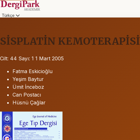
Türkçe
SİSPLATİN KEMOTERAPİSİ
Cilt: 44
Sayı: 1
1 Mart 2005
Fatma Eskicioğlu
Yeşim Baytur
Ümit İnceboz
Can Postacı
Hüsnü Çağlar