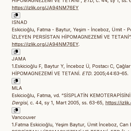
HİPOMAGNEZEMİ VE TETANİ”,
ETD
, c. 44, sy 1, ss.
https://izlik.org/JA94NM76EY
ISNAD
Eskicioğlu, Fatma - Baytur, Yeşim - İnceboz, Ümit 
İZLEYEN PERSİSTAN HİPOMAGNEZEMİ VE TETANİ”
https://izlik.org/JA94NM76EY
.
JAMA
1.Eskicioğlu F, Baytur Y, İnceboz Ü, Postacı C, 
HİPOMAGNEZEMİ VE TETANİ.
ETD
. 2005;44:63–65.
MLA
Eskicioğlu, Fatma, vd. “SİSPLATİN KEMOTERAPİS
Dergisi
, c. 44, sy 1, Mart 2005, ss. 63-65,
https://iz
Vancouver
1.Fatma Eskicioğlu, Yeşim Baytur, Ümit İnceboz, C