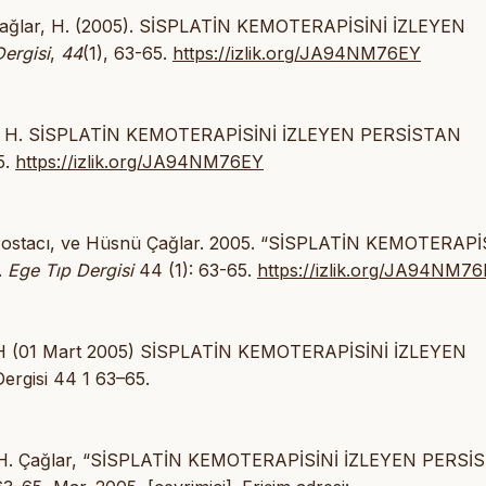
, & Çağlar, H. (2005). SİSPLATİN KEMOTERAPİSİNİ İZLEYEN
ergisi
,
44
(1), 63-65.
https://izlik.org/JA94NM76EY
Çağlar H. SİSPLATİN KEMOTERAPİSİNİ İZLEYEN PERSİSTAN
5.
https://izlik.org/JA94NM76EY
n Postacı, ve Hüsnü Çağlar. 2005. “SİSPLATİN KEMOTERAPİ
.
Ege Tıp Dergisi
44 (1): 63-65.
https://izlik.org/JA94NM7
lar H (01 Mart 2005) SİSPLATİN KEMOTERAPİSİNİ İZLEYEN
gisi 44 1 63–65.
ı, ve H. Çağlar, “SİSPLATİN KEMOTERAPİSİNİ İZLEYEN PERS