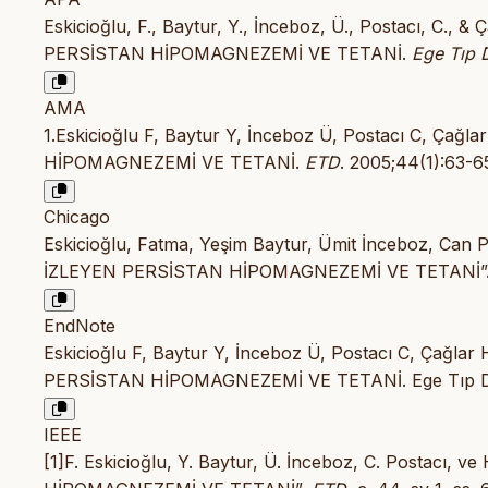
Eskicioğlu, F., Baytur, Y., İnceboz, Ü., Postacı, C.
PERSİSTAN HİPOMAGNEZEMİ VE TETANİ.
Ege Tıp D
AMA
1.Eskicioğlu F, Baytur Y, İnceboz Ü, Postacı C, 
HİPOMAGNEZEMİ VE TETANİ.
ETD
. 2005;44(1):63-6
Chicago
Eskicioğlu, Fatma, Yeşim Baytur, Ümit İnceboz, Ca
İZLEYEN PERSİSTAN HİPOMAGNEZEMİ VE TETANİ”
EndNote
Eskicioğlu F, Baytur Y, İnceboz Ü, Postacı C, Çağ
PERSİSTAN HİPOMAGNEZEMİ VE TETANİ. Ege Tıp Der
IEEE
[1]F. Eskicioğlu, Y. Baytur, Ü. İnceboz, C. Postac