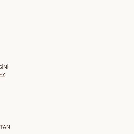
SİNİ
6EY
.
İSTAN