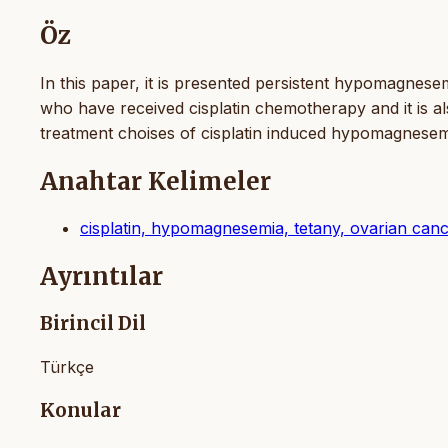
Öz
In this paper, it is presented persistent hypomagnese
who have received cisplatin chemotherapy and it is al
treatment choises of cisplatin induced hypomagnesemia
Anahtar Kelimeler
cisplatin, hypomagnesemia, tetany, ovarian can
Ayrıntılar
Birincil Dil
Türkçe
Konular