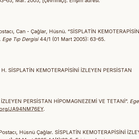
 63–65, Mar. 2005, [çevrimiçi]. Erişim adresi:
- Postacı, Can - Çağlar, Hüsnü. “SİSPLATİN KEMOTERAPİSİN
.
Ege Tıp Dergisi
44/1 (01 Mart 2005): 63-65.
Çağlar H. SİSPLATİN KEMOTERAPİSİNİ İZLEYEN PERSİSTAN
İNİ İZLEYEN PERSİSTAN HİPOMAGNEZEMİ VE TETANİ”.
Ege
lik.org/JA94NM76EY
.
an Postacı, Hüsnü Çağlar. SİSPLATİN KEMOTERAPİSİNİ İZL