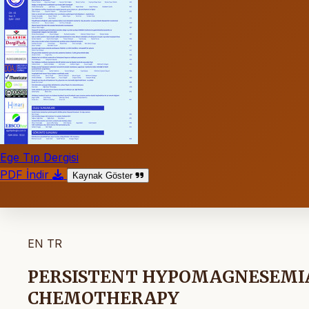
Ege Tıp Dergisi
PDF İndir
Kaynak Göster
EN
TR
PERSISTENT HYPOMAGNESEMIA
CHEMOTHERAPY