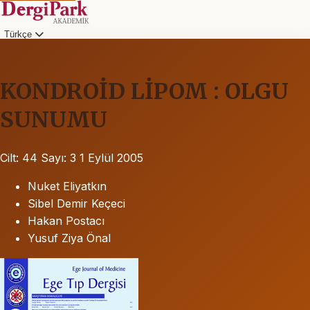
Türkçe
KONDROİD LİPOM : OLGU
SUNUMU
Cilt: 44
Sayı: 3
1 Eylül 2005
Nuket Eliyatkın
Sibel Demir Keçeci
Hakan Postacı
Yusuf Ziya Önal