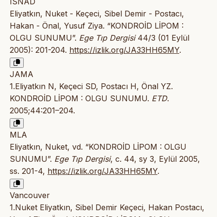
ISNAD
Eliyatkın, Nuket - Keçeci, Sibel Demir - Postacı,
Hakan - Önal, Yusuf Ziya. “KONDROİD LİPOM :
OLGU SUNUMU”.
Ege Tıp Dergisi
44/3 (01 Eylül
2005): 201-204.
https://izlik.org/JA33HH65MY
.
JAMA
1.Eliyatkın N, Keçeci SD, Postacı H, Önal YZ.
KONDROİD LİPOM : OLGU SUNUMU.
ETD
.
2005;44:201–204.
MLA
Eliyatkın, Nuket, vd. “KONDROİD LİPOM : OLGU
SUNUMU”.
Ege Tıp Dergisi
, c. 44, sy 3, Eylül 2005,
ss. 201-4,
https://izlik.org/JA33HH65MY
.
Vancouver
1.Nuket Eliyatkın, Sibel Demir Keçeci, Hakan Postacı,