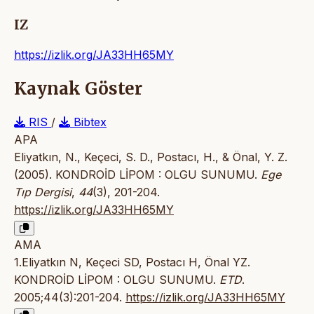
IZ
https://izlik.org/JA33HH65MY
Kaynak Göster
RIS
/
Bibtex
APA
Eliyatkın, N., Keçeci, S. D., Postacı, H., & Önal, Y. Z.
(2005). KONDROİD LİPOM : OLGU SUNUMU.
Ege
Tıp Dergisi
,
44
(3), 201-204.
https://izlik.org/JA33HH65MY
AMA
1.Eliyatkın N, Keçeci SD, Postacı H, Önal YZ.
KONDROİD LİPOM : OLGU SUNUMU.
ETD
.
2005;44(3):201-204.
https://izlik.org/JA33HH65MY