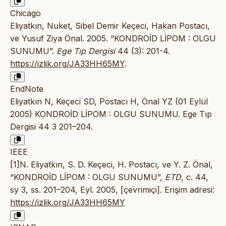
Chicago
Eliyatkın, Nuket, Sibel Demir Keçeci, Hakan Postacı,
ve Yusuf Ziya Önal. 2005. “KONDROİD LİPOM : OLGU
SUNUMU”.
Ege Tıp Dergisi
44 (3): 201-4.
https://izlik.org/JA33HH65MY
.
EndNote
Eliyatkın N, Keçeci SD, Postacı H, Önal YZ (01 Eylül
2005) KONDROİD LİPOM : OLGU SUNUMU. Ege Tıp
Dergisi 44 3 201–204.
IEEE
[1]N. Eliyatkın, S. D. Keçeci, H. Postacı, ve Y. Z. Önal,
“KONDROİD LİPOM : OLGU SUNUMU”,
ETD
, c. 44,
sy 3, ss. 201–204, Eyl. 2005, [çevrimiçi]. Erişim adresi:
https://izlik.org/JA33HH65MY