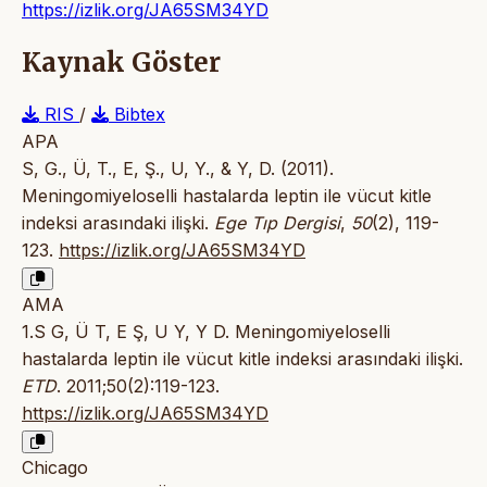
https://izlik.org/JA65SM34YD
Kaynak Göster
RIS
/
Bibtex
APA
S, G., Ü, T., E, Ş., U, Y., & Y, D. (2011).
Meningomiyeloselli hastalarda leptin ile vücut kitle
indeksi arasındaki ilişki.
Ege Tıp Dergisi
,
50
(2), 119-
123.
https://izlik.org/JA65SM34YD
AMA
1.S G, Ü T, E Ş, U Y, Y D. Meningomiyeloselli
hastalarda leptin ile vücut kitle indeksi arasındaki ilişki.
ETD
. 2011;50(2):119-123.
https://izlik.org/JA65SM34YD
Chicago