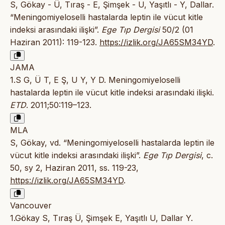
S, Gökay - Ü, Tıraş - E, Şimşek - U, Yaşıtlı - Y, Dallar.
“Meningomiyeloselli hastalarda leptin ile vücut kitle
indeksi arasındaki ilişki”.
Ege Tıp Dergisi
50/2 (01
Haziran 2011): 119-123.
https://izlik.org/JA65SM34YD
.
JAMA
1.S G, Ü T, E Ş, U Y, Y D. Meningomiyeloselli
hastalarda leptin ile vücut kitle indeksi arasındaki ilişki.
ETD
. 2011;50:119–123.
MLA
S, Gökay, vd. “Meningomiyeloselli hastalarda leptin ile
vücut kitle indeksi arasındaki ilişki”.
Ege Tıp Dergisi
, c.
50, sy 2, Haziran 2011, ss. 119-23,
https://izlik.org/JA65SM34YD
.
Vancouver
1.Gökay S, Tıraş Ü, Şimşek E, Yaşıtlı U, Dallar Y.