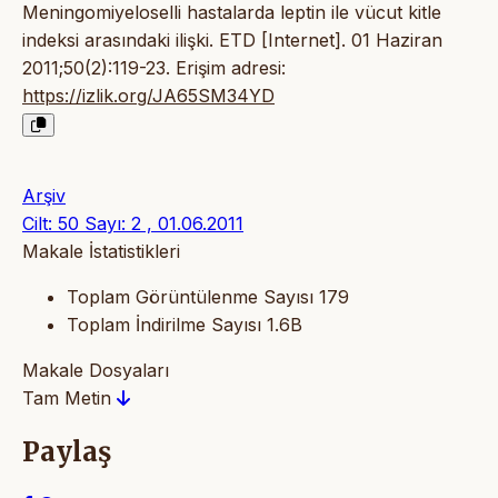
Meningomiyeloselli hastalarda leptin ile vücut kitle
indeksi arasındaki ilişki. ETD [Internet]. 01 Haziran
2011;50(2):119-23. Erişim adresi:
https://izlik.org/JA65SM34YD
Arşiv
Cilt: 50 Sayı: 2 , 01.06.2011
Makale İstatistikleri
Toplam Görüntülenme Sayısı
179
Toplam İndirilme Sayısı
1.6B
Makale Dosyaları
Tam Metin
Paylaş