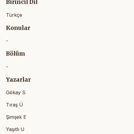
Birincil Dil
Türkçe
Konular
-
Bölüm
-
Yazarlar
Gökay S
Tıraş Ü
Şimşek E
Yaşıtlı U