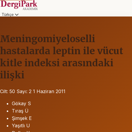
Türkçe
Meningomiyeloselli
hastalarda leptin ile vücut
kitle indeksi arasındaki
ilişki
Cilt: 50
Sayı: 2
1 Haziran 2011
Gökay S
Tıraş Ü
Şimşek E
Yaşıtlı U