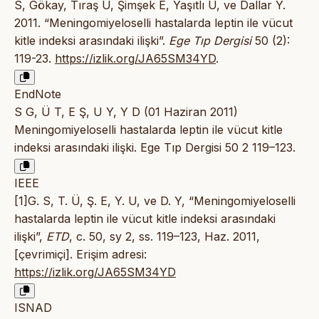
S, Gökay, Tıraş Ü, Şimşek E, Yaşıtlı U, ve Dallar Y.
2011. “Meningomiyeloselli hastalarda leptin ile vücut
kitle indeksi arasındaki ilişki”.
Ege Tıp Dergisi
50 (2):
119-23.
https://izlik.org/JA65SM34YD
.
EndNote
S G, Ü T, E Ş, U Y, Y D (01 Haziran 2011)
Meningomiyeloselli hastalarda leptin ile vücut kitle
indeksi arasındaki ilişki. Ege Tıp Dergisi 50 2 119–123.
IEEE
[1]G. S, T. Ü, Ş. E, Y. U, ve D. Y, “Meningomiyeloselli
hastalarda leptin ile vücut kitle indeksi arasındaki
ilişki”,
ETD
, c. 50, sy 2, ss. 119–123, Haz. 2011,
[çevrimiçi]. Erişim adresi:
https://izlik.org/JA65SM34YD
ISNAD