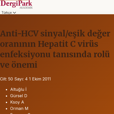
Türkçe
Anti-HCV sinyal/eşik değer
oranının Hepatit C virüs
enfeksiyonu tanısında rolü
ve önemi
Cilt: 50
Sayı: 4
1 Ekim 2011
Altuğlu İ
Gürsel D
Ksoy A
Orman M