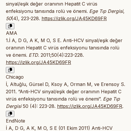
sinyal/eşik değer oranının Hepatit C virüs
enfeksiyonu tanısında rolü ve önemi.
Ege Tıp Dergisi
,
50
(4), 223-228.
https://izlik.org/JA45KD69FR
AMA
1.İ A, D G, A K, M O, S E. Anti-HCV sinyal/eşik değer
oranının Hepatit C virüs enfeksiyonu tanısında rolü
ve önemi.
ETD
. 2011;50(4):223-228.
https://izlik.org/JA45KD69FR
Chicago
İ, Altuğlu, Gürsel D, Ksoy A, Orman M, ve Erensoy S.
2011. “Anti-HCV sinyal/eşik değer oranının Hepatit C
virüs enfeksiyonu tanısında rolü ve önemi”.
Ege Tıp
Dergisi
50 (4): 223-28.
https://izlik.org/JA45KD69FR
.
EndNote
İ A, D G, A K, M O, S E (01 Ekim 2011) Anti-HCV