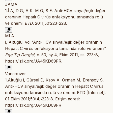
JAMA
1.İ A, D G, A K, M O, S E. Anti-HCV sinyal/eşik değer
oranının Hepatit C virüs enfeksiyonu tanısında rolü
ve önemi.
ETD
. 2011;50:223–228.
MLA
İ, Altuğlu, vd. “Anti-HCV sinyal/eşik değer oranının
Hepatit C virüs enfeksiyonu tanısında rolü ve önemi”.
Ege Tıp Dergisi
, c. 50, sy 4, Ekim 2011, ss. 223-8,
https://izlik.org/JA45KD69FR
.
Vancouver
1.Altuğlu İ, Gürsel D, Ksoy A, Orman M, Erensoy S.
Anti-HCV sinyal/eşik değer oranının Hepatit C virüs
enfeksiyonu tanısında rolü ve önemi. ETD [Internet].
01 Ekim 2011;50(4):223-8. Erişim adresi:
https://izlik.org/JA45KD69FR