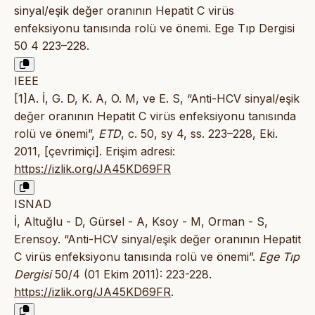
sinyal/eşik değer oranının Hepatit C virüs
enfeksiyonu tanısında rolü ve önemi. Ege Tıp Dergisi
50 4 223–228.
IEEE
[1]A. İ, G. D, K. A, O. M, ve E. S, “Anti-HCV sinyal/eşik
değer oranının Hepatit C virüs enfeksiyonu tanısında
rolü ve önemi”,
ETD
, c. 50, sy 4, ss. 223–228, Eki.
2011, [çevrimiçi]. Erişim adresi:
https://izlik.org/JA45KD69FR
ISNAD
İ, Altuğlu - D, Gürsel - A, Ksoy - M, Orman - S,
Erensoy. “Anti-HCV sinyal/eşik değer oranının Hepatit
C virüs enfeksiyonu tanısında rolü ve önemi”.
Ege Tıp
Dergisi
50/4 (01 Ekim 2011): 223-228.
https://izlik.org/JA45KD69FR
.