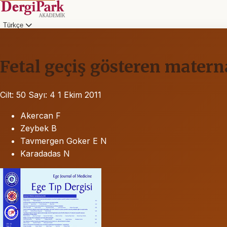
Türkçe
Fetal geçiş gösteren mater
Cilt: 50
Sayı: 4
1 Ekim 2011
Akercan F
Zeybek B
Tavmergen Goker E N
Karadadas N