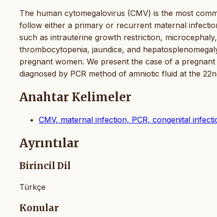
The human cytomegalovirus (CMV) is the most common
follow either a primary or recurrent maternal infectio
such as intrauterine growth restriction, microcephaly,
thrombocytopenia, jaundice, and hepatosplenomegaly
pregnant women. We present the case of a pregnant 
diagnosed by PCR method of amniotic fluid at the 22
Anahtar Kelimeler
CMV, maternal infection, PCR, congenital infecti
Ayrıntılar
Birincil Dil
Türkçe
Konular