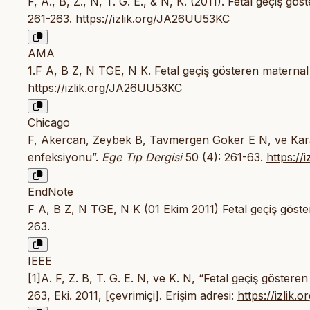
F, A., B, Z., N, T. G. E., & N, K. (2011). Fetal geçiş
261-263.
https://izlik.org/JA26UU53KC
AMA
1.F A, B Z, N TGE, N K. Fetal geçiş gösteren matern
https://izlik.org/JA26UU53KC
Chicago
F, Akercan, Zeybek B, Tavmergen Goker E N, ve Kara
enfeksiyonu”.
Ege Tıp Dergisi
50 (4): 261-63.
https:/
EndNote
F A, B Z, N TGE, N K (01 Ekim 2011) Fetal geçiş göst
263.
IEEE
[1]A. F, Z. B, T. G. E. N, ve K. N, “Fetal geçiş göste
263, Eki. 2011, [çevrimiçi]. Erişim adresi:
https://izlik