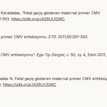
 Karadadas. “Fetal geçiş gösteren maternal primer CMV
1-263.
https://izlik.org/JA26UU53KC
.
al primer CMV enfeksiyonu.
ETD
. 2011;50:261–263.
er CMV enfeksiyonu”.
Ege Tıp Dergisi
, c. 50, sy 4, Ekim 2011,
das N. Fetal geçiş gösteren maternal primer CMV enfeksi
i:
https://izlik.org/JA26UU53KC