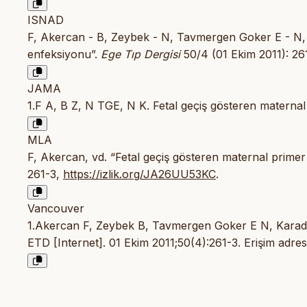
ISNAD
F, Akercan - B, Zeybek - N, Tavmergen Goker E - N,
enfeksiyonu”.
Ege Tıp Dergisi
50/4 (01 Ekim 2011): 26
JAMA
1.F A, B Z, N TGE, N K. Fetal geçiş gösteren matern
MLA
F, Akercan, vd. “Fetal geçiş gösteren maternal prim
261-3,
https://izlik.org/JA26UU53KC
.
Vancouver
1.Akercan F, Zeybek B, Tavmergen Goker E N, Karada
ETD [Internet]. 01 Ekim 2011;50(4):261-3. Erişim adres