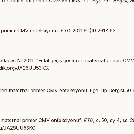
 gösteren maternal primer CMV enfeksiyonu.
Ege Tıp Dergisi
,
5
al primer CMV enfeksiyonu.
ETD
. 2011;50(4):261-263.
dadas N. 2011. “Fetal geçiş gösteren maternal primer CMV
/izlik.org/JA26UU53KC
.
eren maternal primer CMV enfeksiyonu. Ege Tıp Dergisi 50 
ren maternal primer CMV enfeksiyonu”,
ETD
, c. 50, sy 4, ss. 
.org/JA26UU53KC