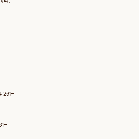
0
(4),
4 261–
261–