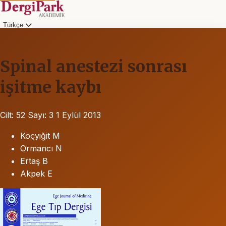
Türkçe
Spinal anestezi sonrası
işitme kaybı
Cilt: 52
Sayı: 3
1 Eylül 2013
Koçyiğit M
Ormancı N
Ertaş B
Akpek E