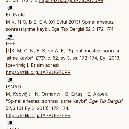
52 (3): 172-74.
https://izlik.org/JA78UG76FR
.
EndNote
M K, N O, B E, E A (01 Eylül 2013) Spinal anestezi
sonrası işitme kaybı. Ege Tıp Dergisi 52 3 172–174.
IEEE
[1]K. M, O. N, E. B, ve A. E, “Spinal anestezi sonrası
işitme kaybı”,
ETD
, c. 52, sy 3, ss. 172–174, Eyl. 2013,
[çevrimiçi]. Erişim adresi:
https://izlik.org/JA78UG76FR
ISNAD
M, Koçyiğit - N, Ormancı - B, Ertaş - E, Akpek.
“Spinal anestezi sonrası işitme kaybı”.
Ege Tıp Dergisi
52/3 (01 Eylül 2013): 172-174.
https://izlik.org/JA78UG76FR
.