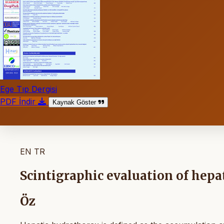
Ege Tıp Dergisi
PDF İndir
Kaynak Göster
EN
TR
Scintigraphic evaluation of hepa
Öz