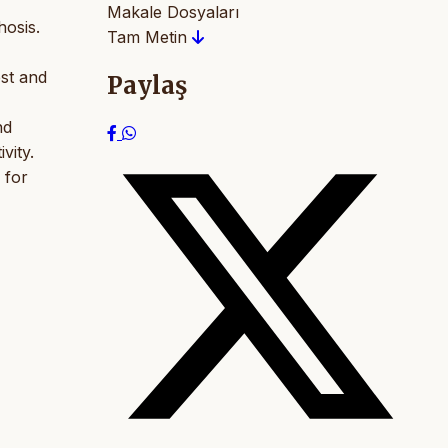
Makale Dosyaları
hosis.
Tam Metin
est and
Paylaş
nd
vity.
 for