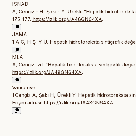
ISNAD
A, Cengiz - H, Şakı - Y, Ürekli. “Hepatik hidrotoraksta
175-177.
https://izlik.org/JA48GN64XA
.
JAMA
1.A C, H Ş, Y Ü. Hepatik hidrotoraksta sintigrafik değ
MLA
A, Cengiz, vd. “Hepatik hidrotoraksta sintigrafik değe
https://izlik.org/JA48GN64XA
.
Vancouver
1.Cengiz A, Şakı H, Ürekli Y. Hepatik hidrotoraksta sin
Erişim adresi:
https://izlik.org/JA48GN64XA