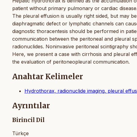
Hepatic hydrothorax is defined as the accumulation of 
patient without primary pulmonary or cardiac disease
The pleural effusion is usually right sided, but may be bi
diaphragmatic defect or lymphatic channels can cause 
diagnostic thoracentesis should be performed in patie
communication between the peritoneal and pleural spa
radionuclides. Noninvasive peritoneal scintigraphy shou
Here, we present a case with cirrhosis and pleural ef
the evaluation of peritoneopleural communication.
Anahtar Kelimeler
Hydrothorax, radionuclide imaging, pleural effus
Ayrıntılar
Birincil Dil
Türkçe