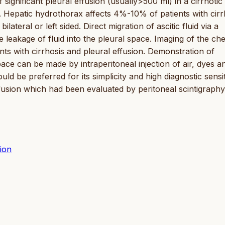
significant pleural effusion (usually>500 ml) in a cirrhotic
. Hepatic hydrothorax affects 4%-10% of patients with cirr
lateral or left sided. Direct migration of ascitic fluid via a
leakage of fluid into the pleural space. Imaging of the ch
nts with cirrhosis and pleural effusion. Demonstration of
ce can be made by intraperitoneal injection of air, dyes a
ld be preferred for its simplicity and high diagnostic sensiti
fusion which had been evaluated by peritoneal scintigraphy
ion