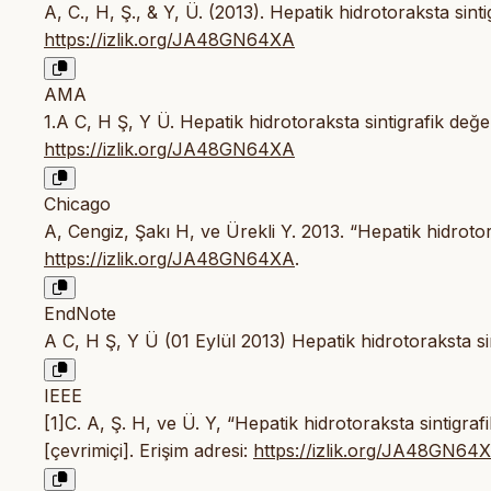
A, C., H, Ş., & Y, Ü. (2013). Hepatik hidrotoraksta sin
https://izlik.org/JA48GN64XA
AMA
1.A C, H Ş, Y Ü. Hepatik hidrotoraksta sintigrafik değ
https://izlik.org/JA48GN64XA
Chicago
A, Cengiz, Şakı H, ve Ürekli Y. 2013. “Hepatik hidroto
https://izlik.org/JA48GN64XA
.
EndNote
A C, H Ş, Y Ü (01 Eylül 2013) Hepatik hidrotoraksta si
IEEE
[1]C. A, Ş. H, ve Ü. Y, “Hepatik hidrotoraksta sintigra
[çevrimiçi]. Erişim adresi:
https://izlik.org/JA48GN64