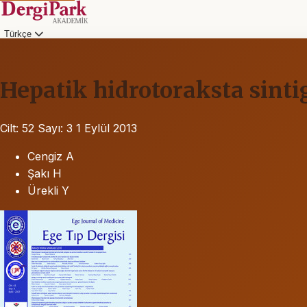
Türkçe
Hepatik hidrotoraksta sint
Cilt: 52
Sayı: 3
1 Eylül 2013
Cengiz A
Şakı H
Ürekli Y