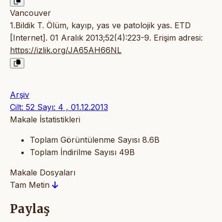
Vancouver
1.Bildik T. Ölüm, kayıp, yas ve patolojik yas. ETD
[Internet]. 01 Aralık 2013;52(4):223-9. Erişim adresi:
https://izlik.org/JA65AH66NL
Arşiv
Cilt: 52 Sayı: 4 , 01.12.2013
Makale İstatistikleri
Toplam Görüntülenme Sayısı
8.6B
Toplam İndirilme Sayısı
49B
Makale Dosyaları
Tam Metin
Paylaş