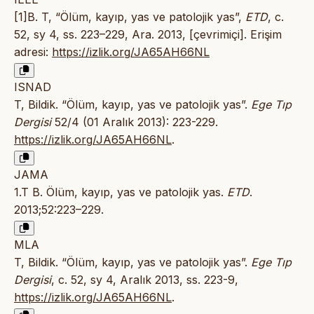
[1]B. T, “Ölüm, kayıp, yas ve patolojik yas”,
ETD
, c.
52, sy 4, ss. 223–229, Ara. 2013, [çevrimiçi]. Erişim
adresi:
https://izlik.org/JA65AH66NL
ISNAD
T, Bildik. “Ölüm, kayıp, yas ve patolojik yas”.
Ege Tıp
Dergisi
52/4 (01 Aralık 2013): 223-229.
https://izlik.org/JA65AH66NL
.
JAMA
1.T B. Ölüm, kayıp, yas ve patolojik yas.
ETD
.
2013;52:223–229.
MLA
T, Bildik. “Ölüm, kayıp, yas ve patolojik yas”.
Ege Tıp
Dergisi
, c. 52, sy 4, Aralık 2013, ss. 223-9,
https://izlik.org/JA65AH66NL
.