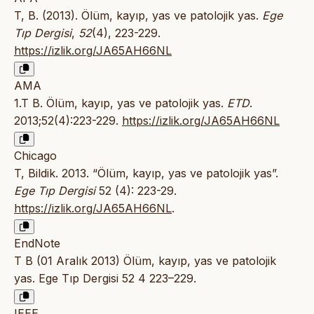
T, B. (2013). Ölüm, kayıp, yas ve patolojik yas.
Ege
Tıp Dergisi
,
52
(4), 223-229.
https://izlik.org/JA65AH66NL
AMA
1.T B. Ölüm, kayıp, yas ve patolojik yas.
ETD
.
2013;52(4):223-229.
https://izlik.org/JA65AH66NL
Chicago
T, Bildik. 2013. “Ölüm, kayıp, yas ve patolojik yas”.
Ege Tıp Dergisi
52 (4): 223-29.
https://izlik.org/JA65AH66NL
.
EndNote
T B (01 Aralık 2013) Ölüm, kayıp, yas ve patolojik
yas. Ege Tıp Dergisi 52 4 223–229.
IEEE