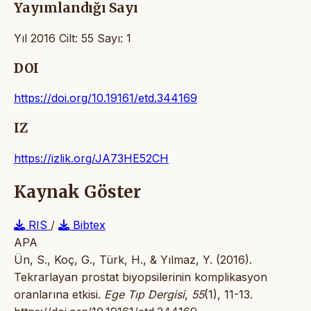
Yayımlandığı Sayı
Yıl 2016 Cilt: 55 Sayı: 1
DOI
https://doi.org/10.19161/etd.344169
IZ
https://izlik.org/JA73HE52CH
Kaynak Göster
RIS
/
Bibtex
APA
Ün, S., Koç, G., Türk, H., & Yılmaz, Y. (2016).
Tekrarlayan prostat biyopsilerinin komplikasyon
oranlarına etkisi.
Ege Tıp Dergisi
,
55
(1), 11-13.