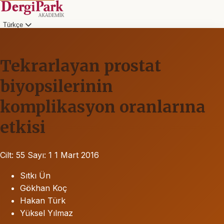
Türkçe
Tekrarlayan prostat
biyopsilerinin
komplikasyon oranlarına
etkisi
Cilt: 55
Sayı: 1
1 Mart 2016
Sıtkı Ün
Gökhan Koç
Hakan Türk
Yüksel Yılmaz