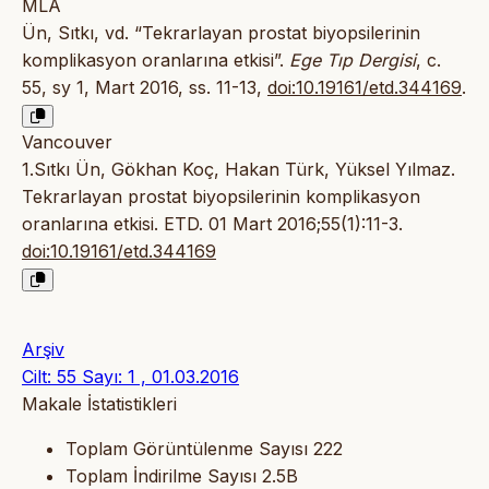
MLA
Ün, Sıtkı, vd. “Tekrarlayan prostat biyopsilerinin
komplikasyon oranlarına etkisi”.
Ege Tıp Dergisi
, c.
55, sy 1, Mart 2016, ss. 11-13,
doi:10.19161/etd.344169
.
Vancouver
1.Sıtkı Ün, Gökhan Koç, Hakan Türk, Yüksel Yılmaz.
Tekrarlayan prostat biyopsilerinin komplikasyon
oranlarına etkisi. ETD. 01 Mart 2016;55(1):11-3.
doi:10.19161/etd.344169
Arşiv
Cilt: 55 Sayı: 1 , 01.03.2016
Makale İstatistikleri
Toplam Görüntülenme Sayısı
222
Toplam İndirilme Sayısı
2.5B