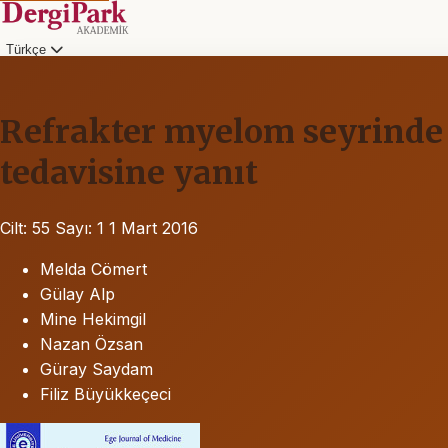
Türkçe
Refrakter myelom seyrinde 
tedavisine yanıt
Cilt: 55
Sayı: 1
1 Mart 2016
Melda Cömert
Gülay Alp
Mine Hekimgil
Nazan Özsan
Güray Saydam
Filiz Büyükkeçeci