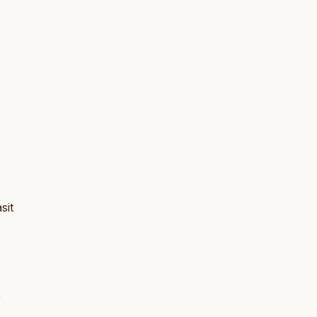
sit
e