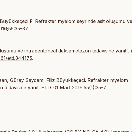
Büyükkeçeci F. Refrakter myelom seyrinde asit oluşumu v
2016;55:35–37.
luşumu ve intraperitoneal deksametazon tedavisine yanıt”.
9161/etd.344175
.
san, Güray Saydam, Filiz Büyükkeçeci. Refrakter myelom
 tedavisine yanıt. ETD. 01 Mart 2016;55(1):35-7.
isansla Paylaş 4.0 Uluslararası (CC BY-NC-SA 4.0) lisansına