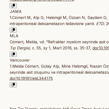
JAMA
1.Cömert M, Alp G, Hekimgil M, Özsan N, Saydam G, 
intraperitoneal deksametazon tedavisine yanıt.
ETD
. 
MLA
Cömert, Melda, vd. “Refrakter myelom seyrinde asit o
Tıp Dergisi
, c. 55, sy 1, Mart 2016, ss. 35-37,
doi:10.1
Vancouver
1.Melda Cömert, Gülay Alp, Mine Hekimgil, Nazan Öz
seyrinde asit oluşumu ve intraperitoneal deksametazon
doi:10.19161/etd.344175
Ege Tıp Dergisi, makalelerin Atıf-Gayri Ticari-Aynı L