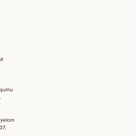
it
luşumu
.
myelom
37.