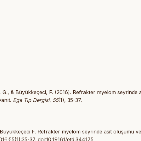
 G., & Büyükkeçeci, F. (2016). Refrakter myelom seyrinde a
yanıt.
Ege Tıp Dergisi
,
55
(1), 35-37.
Büyükkeçeci F. Refrakter myelom seyrinde asit oluşumu v
2016;55(1):35-37.
doi:10.19161/etd.344175