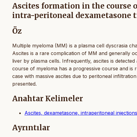
Ascites formation in the course 
intra-peritoneal dexametasone 
Öz
Multiple myeloma (MM) is a plasma cell dyscrasia char
Ascites is a rare complication of MM and generally oc
liver by plasma cells. Infrequently, ascites is detected 
course of myeloma has a progressive course and is 
case with massive ascites due to peritoneal infiltrati
presented.
Anahtar Kelimeler
Ascites, dexametasone, intraperitoneal injection
Ayrıntılar