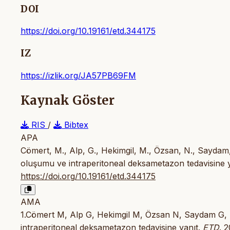
DOI
https://doi.org/10.19161/etd.344175
IZ
https://izlik.org/JA57PB69FM
Kaynak Göster
RIS
/
Bibtex
APA
Cömert, M., Alp, G., Hekimgil, M., Özsan, N., Saydam,
oluşumu ve intraperitoneal deksametazon tedavisine 
https://doi.org/10.19161/etd.344175
AMA
1.Cömert M, Alp G, Hekimgil M, Özsan N, Saydam G, 
intraperitoneal deksametazon tedavisine yanıt.
ETD
. 