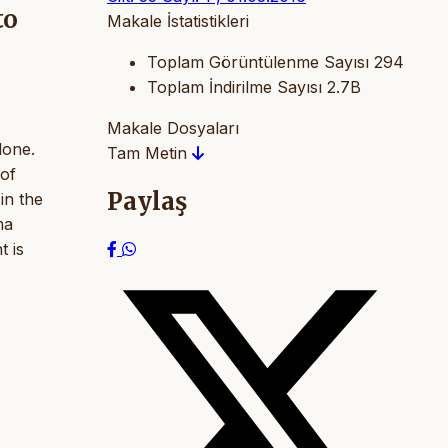
to
Makale İstatistikleri
Toplam Görüntülenme Sayısı
294
Toplam İndirilme Sayısı
2.7B
Makale Dosyaları
lone.
Tam Metin
 of
Paylaş
 in the
ma
t is