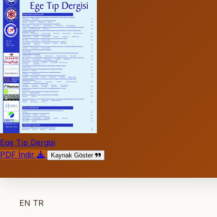
Ege Tıp Dergisi
PDF İndir
Kaynak Göster
EN
TR