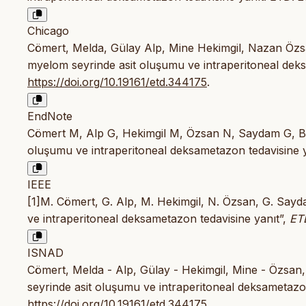
Chicago
Cömert, Melda, Gülay Alp, Mine Hekimgil, Nazan Özsa
myelom seyrinde asit oluşumu ve intraperitoneal deks
https://doi.org/10.19161/etd.344175
.
EndNote
Cömert M, Alp G, Hekimgil M, Özsan N, Saydam G, Bü
oluşumu ve intraperitoneal deksametazon tedavisine ya
IEEE
[1]M. Cömert, G. Alp, M. Hekimgil, N. Özsan, G. Say
ve intraperitoneal deksametazon tedavisine yanıt”,
ET
ISNAD
Cömert, Melda - Alp, Gülay - Hekimgil, Mine - Özsan
seyrinde asit oluşumu ve intraperitoneal deksametazon
https://doi.org/10.19161/etd.344175
.