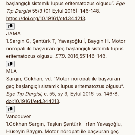
başlangıçlı sistemik lupus eritematozus olgusu”.
Ege
Tıp Dergisi
55/3 (01 Eylül 2016): 146-148.
https://doi.org/10.19161/etd.344213
.
JAMA
1.Sargın G, Şentürk T, Yavaşoğlu İ, Baygın H. Motor
nöropati ile başvuran geç başlangıçlı sistemik lupus
eritematozus olgusu.
ETD
. 2016;55:146–148.
MLA
Sargın, Gökhan, vd. “Motor nöropati ile başvuran
geç başlangıçlı sistemik lupus eritematozus olgusu”.
Ege Tıp Dergisi
, c. 55, sy 3, Eylül 2016, ss. 146-8,
doi:10.19161/etd.344213
.
Vancouver
1.Gökhan Sargın, Taşkın Şentürk, İrfan Yavaşoğlu,
Hüseyin Baygın. Motor nöropati ile başvuran geç