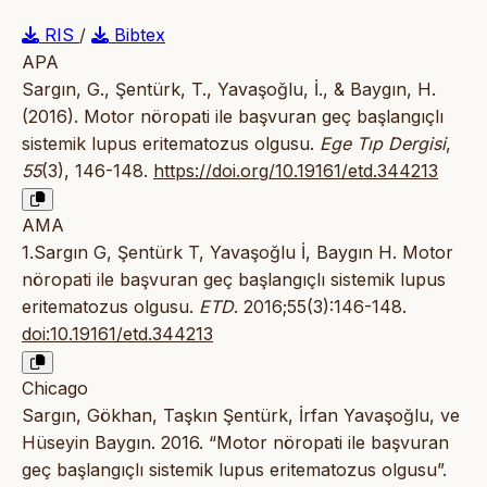
RIS
/
Bibtex
APA
Sargın, G., Şentürk, T., Yavaşoğlu, İ., & Baygın, H.
(2016). Motor nöropati ile başvuran geç başlangıçlı
sistemik lupus eritematozus olgusu.
Ege Tıp Dergisi
,
55
(3), 146-148.
https://doi.org/10.19161/etd.344213
AMA
1.Sargın G, Şentürk T, Yavaşoğlu İ, Baygın H. Motor
nöropati ile başvuran geç başlangıçlı sistemik lupus
eritematozus olgusu.
ETD
. 2016;55(3):146-148.
doi:10.19161/etd.344213
Chicago
Sargın, Gökhan, Taşkın Şentürk, İrfan Yavaşoğlu, ve
Hüseyin Baygın. 2016. “Motor nöropati ile başvuran
geç başlangıçlı sistemik lupus eritematozus olgusu”.