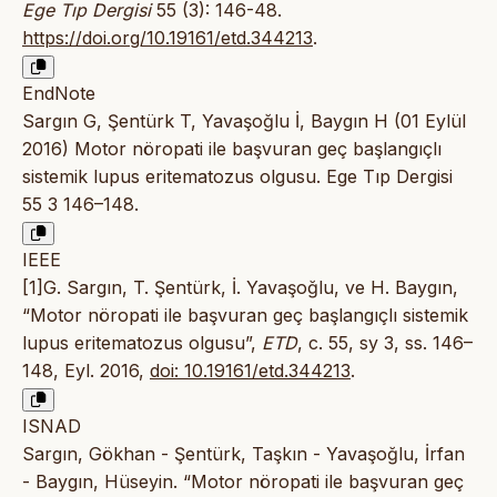
Ege Tıp Dergisi
55 (3): 146-48.
https://doi.org/10.19161/etd.344213
.
EndNote
Sargın G, Şentürk T, Yavaşoğlu İ, Baygın H (01 Eylül
2016) Motor nöropati ile başvuran geç başlangıçlı
sistemik lupus eritematozus olgusu. Ege Tıp Dergisi
55 3 146–148.
IEEE
[1]G. Sargın, T. Şentürk, İ. Yavaşoğlu, ve H. Baygın,
“Motor nöropati ile başvuran geç başlangıçlı sistemik
lupus eritematozus olgusu”,
ETD
, c. 55, sy 3, ss. 146–
148, Eyl. 2016,
doi: 10.19161/etd.344213
.
ISNAD
Sargın, Gökhan - Şentürk, Taşkın - Yavaşoğlu, İrfan
- Baygın, Hüseyin. “Motor nöropati ile başvuran geç