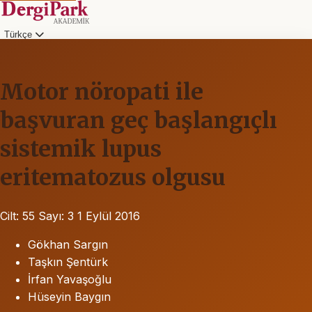
Türkçe
Motor nöropati ile
başvuran geç başlangıçlı
sistemik lupus
eritematozus olgusu
Cilt: 55
Sayı: 3
1 Eylül 2016
Gökhan Sargın
Taşkın Şentürk
İrfan Yavaşoğlu
Hüseyin Baygın