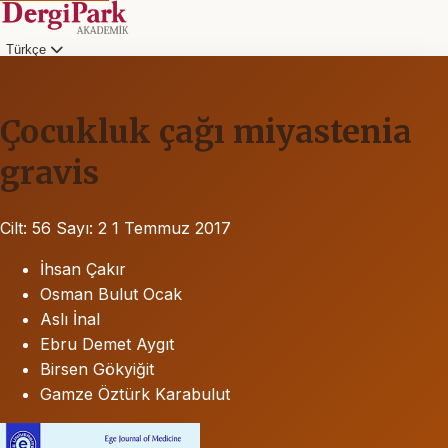
Türkçe
Çocukluk çağı miyastenia
gravis
Cilt: 56
Sayı: 2
1 Temmuz 2017
İhsan Çakır
Osman Bulut Ocak
Aslı İnal
Ebru Demet Aygıt
Birsen Gökyiğit
Gamze Öztürk Karabulut