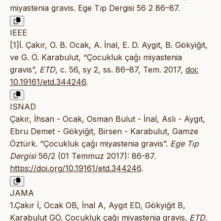
miyastenia gravis. Ege Tıp Dergisi 56 2 86–87.
IEEE
[1]İ. Çakır, O. B. Ocak, A. İnal, E. D. Aygıt, B. Gökyiğit,
ve G. Ö. Karabulut, “Çocukluk çağı miyastenia
gravis”,
ETD
, c. 56, sy 2, ss. 86–87, Tem. 2017,
doi:
10.19161/etd.344246
.
ISNAD
Çakır, İhsan - Ocak, Osman Bulut - İnal, Aslı - Aygıt,
Ebru Demet - Gökyiğit, Birsen - Karabulut, Gamze
Öztürk. “Çocukluk çağı miyastenia gravis”.
Ege Tıp
Dergisi
56/2 (01 Temmuz 2017): 86-87.
https://doi.org/10.19161/etd.344246
.
JAMA
1.Çakır İ, Ocak OB, İnal A, Aygıt ED, Gökyiğit B,
Karabulut GÖ. Çocukluk çağı miyastenia gravis.
ETD
.