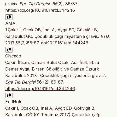
gravis.
Ege Tıp Dergisi
,
56
(2), 86-87.
https://doi.org/10.19161/etd.344246
AMA
1.Çakır İ, Ocak OB, İnal A, Aygıt ED, Gökyiğit B,
Karabulut GÖ. Çocukluk çağı miyastenia gravis.
ETD
.
2017;56(2):86-87.
doi:10.19161/etd.344246
Chicago
Çakır, İhsan, Osman Bulut Ocak, Aslı İnal, Ebru
Demet Aygıt, Birsen Gökyiğit, ve Gamze Öztürk
Karabulut. 2017. “Çocukluk çağı miyastenia gravis”.
Ege Tıp Dergisi
56 (2): 86-87.
https://doi.org/10.19161/etd.344246
.
EndNote
Çakır İ, Ocak OB, İnal A, Aygıt ED, Gökyiğit B,
Karabulut GÖ (01 Temmuz 2017) Çocukluk çağı