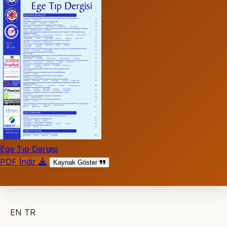
Ege Tıp Dergisi
PDF İndir
Kaynak Göster
EN
TR