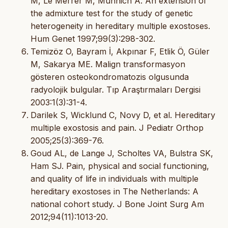
M, Le Merrer M, Munnich A. An extension of
the admixture test for the study of genetic
heterogeneity in hereditary multiple exostoses.
Hum Genet 1997;99(3):298-302.
Temizöz O, Bayram İ, Akpınar F, Etlik Ö, Güler
M, Sakarya ME. Malign transformasyon
gösteren osteokondromatozis olgusunda
radyolojik bulgular. Tıp Araştırmaları Dergisi
2003:1(3):31-4.
Darilek S, Wicklund C, Novy D, et al. Hereditary
multiple exostosis and pain. J Pediatr Orthop
2005;25(3):369-76.
Goud AL, de Lange J, Scholtes VA, Bulstra SK,
Ham SJ. Pain, physical and social functioning,
and quality of life in individuals with multiple
hereditary exostoses in The Netherlands: A
national cohort study. J Bone Joint Surg Am
2012;94(11):1013-20.