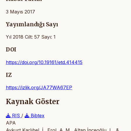
3 Mayıs 2017
Yayımlandığı Sayı
Yıl 2018 Cilt: 57 Sayı: 1
DOI
https://doi.org/10.19161/etd.414415
IZ
https://izlik.org/JA77WA67EP
Kaynak Göster
RIS
/
Bibtex
APA
Aykurt Karlıbel, İ., Erol, A. M., Altan İnceoğlu, L., &