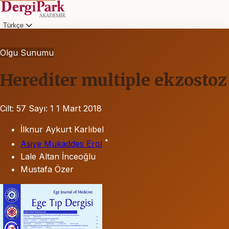
Türkçe
Olgu Sunumu
Herediter multiple ekzostoz
Cilt: 57
Sayı: 1
1 Mart 2018
İlknur Aykurt Karlıbel
*
Asiye Mukaddes Erol
Lale Altan İnceoğlu
Mustafa Özer