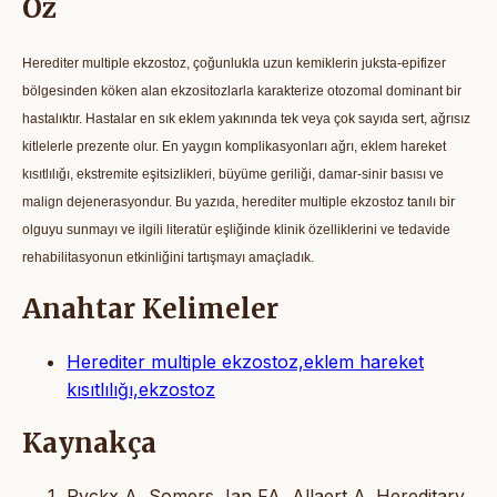
Öz
Herediter multiple ekzostoz, çoğunlukla uzun kemiklerin juksta-epifizer
bölgesinden köken alan ekzositozlarla karakterize otozomal dominant bir
hastalıktır. Hastalar en sık eklem yakınında tek veya çok sayıda sert, ağrısız
kitlelerle prezente olur. En yaygın komplikasyonları ağrı, eklem hareket
kısıtlılığı, ekstremite eşitsizlikleri, büyüme geriliği, damar-sinir basısı ve
malign dejenerasyondur. Bu yazıda, herediter multiple ekzostoz tanılı bir
olguyu sunmayı ve ilgili literatür eşliğinde klinik özelliklerini ve tedavide
rehabilitasyonun etkinliğini tartışmayı amaçladık.
Anahtar Kelimeler
Herediter multiple ekzostoz,eklem hareket
kısıtlılığı,ekzostoz
Kaynakça
Ryckx A, Somers Jan FA, Allaert A. Hereditary