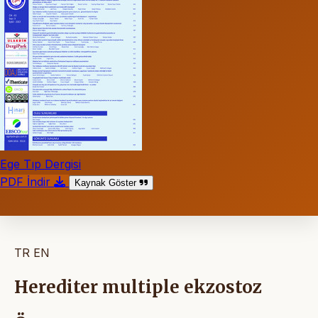
Ege Tıp Dergisi
PDF İndir
Kaynak Göster
TR
EN
Herediter multiple ekzostoz