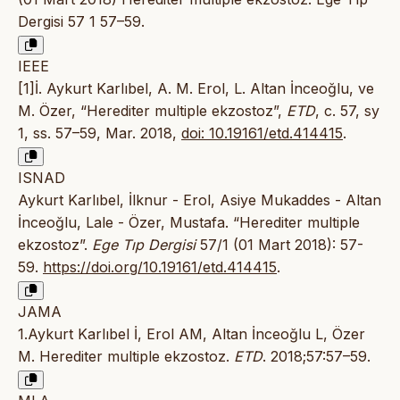
Dergisi 57 1 57–59.
IEEE
[1]İ. Aykurt Karlıbel, A. M. Erol, L. Altan İnceoğlu, ve
M. Özer, “Herediter multiple ekzostoz”,
ETD
, c. 57, sy
1, ss. 57–59, Mar. 2018,
doi: 10.19161/etd.414415
.
ISNAD
Aykurt Karlıbel, İlknur - Erol, Asiye Mukaddes - Altan
İnceoğlu, Lale - Özer, Mustafa. “Herediter multiple
ekzostoz”.
Ege Tıp Dergisi
57/1 (01 Mart 2018): 57-
59.
https://doi.org/10.19161/etd.414415
.
JAMA
1.Aykurt Karlıbel İ, Erol AM, Altan İnceoğlu L, Özer
M. Herediter multiple ekzostoz.
ETD
. 2018;57:57–59.