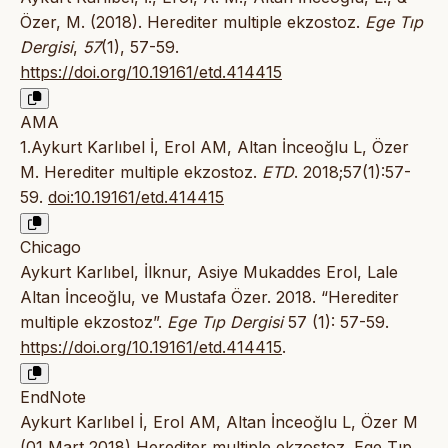
Özer, M. (2018). Herediter multiple ekzostoz.
Ege Tıp
Dergisi
,
57
(1), 57-59.
https://doi.org/10.19161/etd.414415
AMA
1.Aykurt Karlıbel İ, Erol AM, Altan İnceoğlu L, Özer
M. Herediter multiple ekzostoz.
ETD
. 2018;57(1):57-
59.
doi:10.19161/etd.414415
Chicago
Aykurt Karlıbel, İlknur, Asiye Mukaddes Erol, Lale
Altan İnceoğlu, ve Mustafa Özer. 2018. “Herediter
multiple ekzostoz”.
Ege Tıp Dergisi
57 (1): 57-59.
https://doi.org/10.19161/etd.414415
.
EndNote
Aykurt Karlıbel İ, Erol AM, Altan İnceoğlu L, Özer M
(01 Mart 2018) Herediter multiple ekzostoz. Ege Tıp