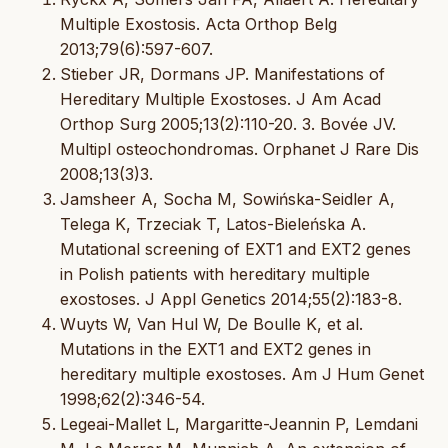
Multiple Exostosis. Acta Orthop Belg
2013;79(6):597-607.
Stieber JR, Dormans JP. Manifestations of
Hereditary Multiple Exostoses. J Am Acad
Orthop Surg 2005;13(2):110-20. 3. Bovée JV.
Multipl osteochondromas. Orphanet J Rare Dis
2008;13(3)3.
Jamsheer A, Socha M, Sowińska-Seidler A,
Telega K, Trzeciak T, Latos-Bieleńska A.
Mutational screening of EXT1 and EXT2 genes
in Polish patients with hereditary multiple
exostoses. J Appl Genetics 2014;55(2):183-8.
Wuyts W, Van Hul W, De Boulle K, et al.
Mutations in the EXT1 and EXT2 genes in
hereditary multiple exostoses. Am J Hum Genet
1998;62(2):346-54.
Legeai-Mallet L, Margaritte-Jeannin P, Lemdani