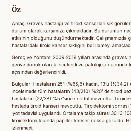
Öz
Amaç: Graves hastalığı ve tiroid kanserleri sık görülen 
durum olarak karşımıza çıkmaktadır. Bu durumun nadir 
etkisinin olduğunu düşündürmektedir. Çalışmamızda gra
hastalardaki tiroid kanser sıklığını belirlemeyi amaçlad
Gereç ve Yöntem: 2009-2018 yılları arasında graves has
geriye dönük olarak incelendi ve patoloji sonucunda tir
açısından değerlendirildi.
Bulgular: Hastaların 25’i (%65,8) kadın, 13’ü (%34,2) 
incelemede tüm hastaların (43/210) %20’ de tiroid be
hastaların (22/38) %57’sinde nodül mevcuttu. Tiroidek
hastada tiroid kanseri mevcuttu. Tiroidektomi sonrası
iyot tedavisi uygulandı. Ortalama takip süresi 30 (3-10
tiroidektomi lojunda papiller kanser nüksü görüldü. He
izlenmedi.