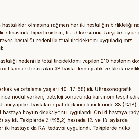
hastalıklar olmasına rağmen her iki hastalığın birlikteliği na
olmasında hipertiroidinin, tiroid kanserine karşı koruyucu
ves hastalığı nedeni ile total tiroidektomi uyguladığımız
ık.
talığı nedeni ile total tiroidektomi yapılan 210 hastanın do
oid kanseri tanısı alan 38 hasta demografik ve klinik özellik
erkek ve ortalama yaşları 40 (17-68) idi. Ultrasonografik
zinde nodül varken, patoloji sonucunda karsinom tespit edil
tomi yapılan hastaların patolojik incelemelerinde 38 (%18)
 1 hastaya boyun diseksiyonu uygulandı. On iki hastaya rady
8) ay idi. Takiplerde 2 (%5,2) hastada 12. ve 18. aylarda
r iki hastaya da RAİ tedavisi uygulandı. Takiplerde nüks