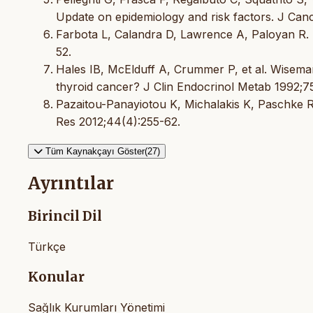
Update on epidemiology and risk factors. J Can
Farbota L, Calandra D, Lawrence A, Paloyan R. 
52.
Hales IB, McElduff A, Crummer P, et al. Wiseman
thyroid cancer? J Clin Endocrinol Metab 1992;7
Pazaitou-Panayiotou K, Michalakis K, Paschke R
Res 2012;44(4):255-62.
Tüm Kaynakçayı Göster(27)
Ayrıntılar
Birincil Dil
Türkçe
Konular
Sağlık Kurumları Yönetimi