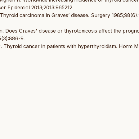
cer Epidemiol 2013;2013:965212.
Thyroid carcinoma in Graves’ disease. Surgery 1985;98(6)
. Does Graves' disease or thyrotoxicosis affect the progno
5(3):886-9.
. Thyroid cancer in patients with hyperthyroidism. Horm 