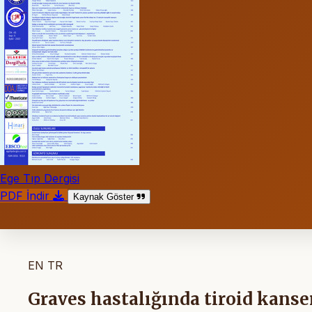
Ege Tıp Dergisi
PDF İndir
Kaynak Göster
EN
TR
Graves hastalığında tiroid kanse