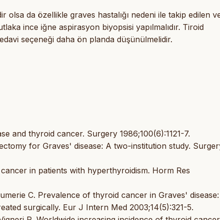
ir olsa da özellikle graves hastalığı nedeni ile takip edilen v
aka ince iğne aspirasyon biyopsisi yapılmalıdır. Tiroid
tedavi seçeneği daha ön planda düşünülmelidir.
ase and thyroid cancer. Surgery 1986;100(6):1121-7.
dectomy for Graves' disease: A two-institution study. Surger
d cancer in patients with hyperthyroidism. Horm Res
erie C. Prevalence of thyroid cancer in Graves' disease:
reated surgically. Eur J Intern Med 2003;14(5):321-5.
 Vigneri R. Worldwide increasing incidence of thyroid cancer