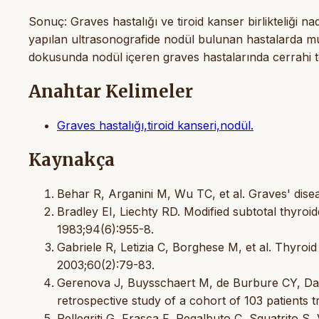
Sonuç: Graves hastalığı ve tiroid kanser birlikteliği nad
yapılan ultrasonografide nodül bulunan hastalarda mutl
dokusunda nodül içeren graves hastalarında cerrahi 
Anahtar Kelimeler
Graves hastalığı,tiroid kanseri,nodül.
Kaynakça
Behar R, Arganini M, Wu TC, et al. Graves' dise
Bradley EI, Liechty RD. Modified subtotal thyroi
1983;94(6):955-8.
Gabriele R, Letizia C, Borghese M, et al. Thyroi
2003;60(2):79-83.
Gerenova J, Buysschaert M, de Burbure CY, Daum
retrospective study of a cohort of 103 patients t
Pellegriti G, Frasca F, Regalbuto C, Squatrito S,