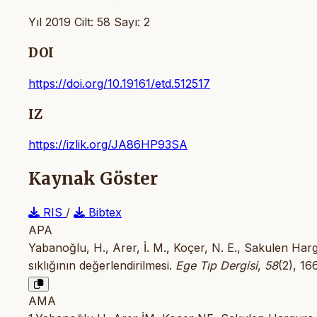
Yıl 2019 Cilt: 58 Sayı: 2
DOI
https://doi.org/10.19161/etd.512517
IZ
https://izlik.org/JA86HP93SA
Kaynak Göster
RIS
/
Bibtex
APA
Yabanoğlu, H., Arer, İ. M., Koçer, N. E., Sakulen Harg
sıklığının değerlendirilmesi.
Ege Tıp Dergisi
,
58
(2), 16
AMA