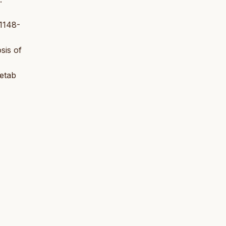
:1148-
sis of
Metab