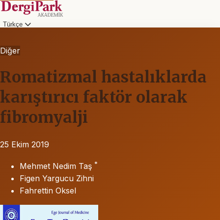
Türkçe
Diğer
Romatizmal hastalıklarda
karıştırıcı faktör olarak
fibromyalji
25 Ekim 2019
*
Mehmet Nedim Taş
Figen Yargucu Zihni
Fahrettin Oksel