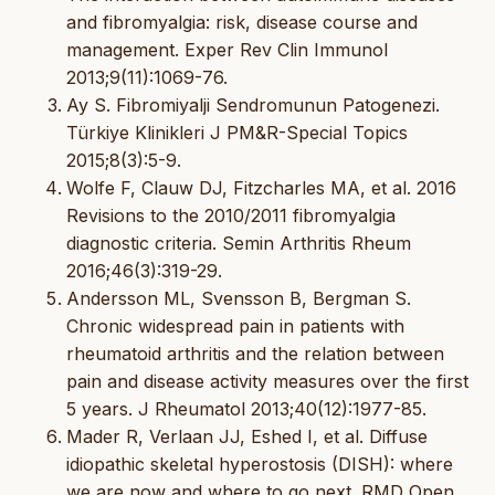
and fibromyalgia: risk, disease course and
management. Exper Rev Clin Immunol
2013;9(11):1069-76.
Ay S. Fibromiyalji Sendromunun Patogenezi.
Türkiye Klinikleri J PM&R-Special Topics
2015;8(3):5-9.
Wolfe F, Clauw DJ, Fitzcharles MA, et al. 2016
Revisions to the 2010/2011 fibromyalgia
diagnostic criteria. Semin Arthritis Rheum
2016;46(3):319-29.
Andersson ML, Svensson B, Bergman S.
Chronic widespread pain in patients with
rheumatoid arthritis and the relation between
pain and disease activity measures over the first
5 years. J Rheumatol 2013;40(12):1977-85.
Mader R, Verlaan JJ, Eshed I, et al. Diffuse
idiopathic skeletal hyperostosis (DISH): where
we are now and where to go next. RMD Open