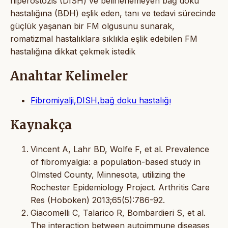
hiperostozis (DISH) ve belirlenemeyen bağ doku
hastalığına (BDH) eşlik eden, tanı ve tedavi sürecinde
güçlük yaşanan bir FM olgusunu sunarak,
romatizmal hastalıklara sıklıkla eşlik edebilen FM
hastalığına dikkat çekmek istedik
Anahtar Kelimeler
Fibromiyalji,DISH,bağ doku hastalığı
Kaynakça
Vincent A, Lahr BD, Wolfe F, et al. Prevalence
of fibromyalgia: a population-based study in
Olmsted County, Minnesota, utilizing the
Rochester Epidemiology Project. Arthritis Care
Res (Hoboken) 2013;65(5):786-92.
Giacomelli C, Talarico R, Bombardieri S, et al.
The interaction between autoimmune diseases