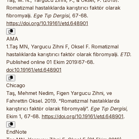
Taş, M. N., Yargucu Zihni, F., & Oksel, F. (2019).
Romatizmal hastalıklarda karıştırıcı faktör olarak
fibromyalji.
Ege Tıp Dergisi
, 67-68.
https://doi.org/10.19161/etd.648901
AMA
1.Taş MN, Yargucu Zihni F, Oksel F. Romatizmal
hastalıklarda karıştırıcı faktör olarak fibromyalji.
ETD
.
Published online 01 Ekim 2019:67-68.
doi:10.19161/etd.648901
Chicago
Taş, Mehmet Nedim, Figen Yargucu Zihni, ve
Fahrettin Oksel. 2019. “Romatizmal hastalıklarda
karıştırıcı faktör olarak fibromyalji”.
Ege Tıp Dergisi
,
Ekim 1, 67-68.
https://doi.org/10.19161/etd.648901
.
EndNote