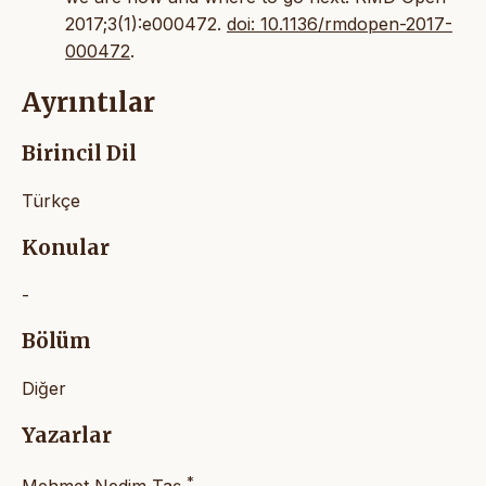
2017;3(1):e000472.
doi: 10.1136/rmdopen-2017-
000472
.
Ayrıntılar
Birincil Dil
Türkçe
Konular
-
Bölüm
Diğer
Yazarlar
*
Mehmet Nedim Taş