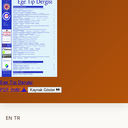
Ege Tıp Dergisi
PDF İndir
Kaynak Göster
EN
TR