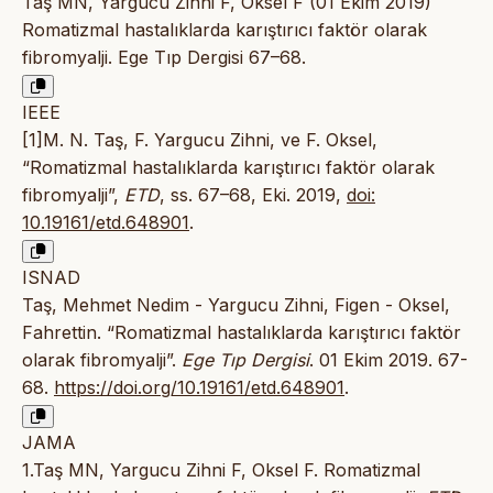
Taş MN, Yargucu Zihni F, Oksel F (01 Ekim 2019)
Romatizmal hastalıklarda karıştırıcı faktör olarak
fibromyalji. Ege Tıp Dergisi 67–68.
IEEE
[1]M. N. Taş, F. Yargucu Zihni, ve F. Oksel,
“Romatizmal hastalıklarda karıştırıcı faktör olarak
fibromyalji”,
ETD
, ss. 67–68, Eki. 2019,
doi:
10.19161/etd.648901
.
ISNAD
Taş, Mehmet Nedim - Yargucu Zihni, Figen - Oksel,
Fahrettin. “Romatizmal hastalıklarda karıştırıcı faktör
olarak fibromyalji”.
Ege Tıp Dergisi
. 01 Ekim 2019. 67-
68.
https://doi.org/10.19161/etd.648901
.
JAMA
1.Taş MN, Yargucu Zihni F, Oksel F. Romatizmal