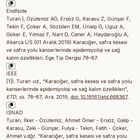
EndNote
Turan İ, Özütemiz AÖ, Ersöz G, Karasu Z, Günşar F,
Tekin F, Çoker A, Sözbilen EM, Ünalp Ö, Uguz A,
Göker E, Yılmaz F, Nart D, Caner A, Haydaroğlu A,
Akarca US (01 Aralık 2019) Karaciğer, safra kesesi
ve safra yolu kanserlerinde epidemiyoloji ve sağ
kalım özellikleri. Ege Tıp Dergisi 78–87.
IEEE
[1]İ. Turan
vd.
, “Karaciğer, safra kesesi ve safra yolu
kanserlerinde epidemiyoloji ve sağ kalım özellikleri”,
ETD
, ss. 78–87, Ara. 2019,
doi: 10.19161/etd.668367
.
ISNAD
Turan, İlker - Özütemiz, Ahmet Ömer - Ersöz, Galip -
Karasu, Zeki - Günşar, Fulya - Tekin, Fatih - Çoker,
Ahmet v.dğr. “Karaciğer, safra kesesi ve safra yolu