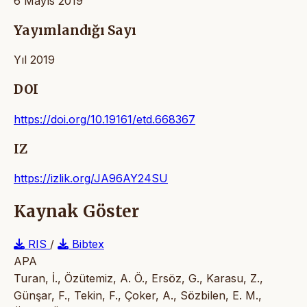
6 Mayıs 2019
Yayımlandığı Sayı
Yıl 2019
DOI
https://doi.org/10.19161/etd.668367
IZ
https://izlik.org/JA96AY24SU
Kaynak Göster
RIS
/
Bibtex
APA
Turan, İ., Özütemiz, A. Ö., Ersöz, G., Karasu, Z.,
Günşar, F., Tekin, F., Çoker, A., Sözbilen, E. M.,