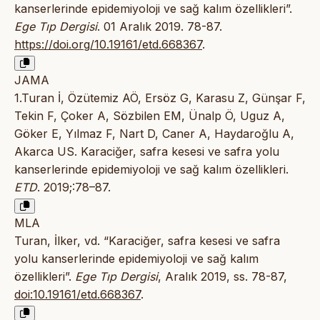
kanserlerinde epidemiyoloji ve sağ kalım özellikleri”.
Ege Tıp Dergisi
. 01 Aralık 2019. 78-87.
https://doi.org/10.19161/etd.668367
.
JAMA
1.Turan İ, Özütemiz AÖ, Ersöz G, Karasu Z, Günşar F,
Tekin F, Çoker A, Sözbilen EM, Ünalp Ö, Uguz A,
Göker E, Yılmaz F, Nart D, Caner A, Haydaroğlu A,
Akarca US. Karaciğer, safra kesesi ve safra yolu
kanserlerinde epidemiyoloji ve sağ kalım özellikleri.
ETD
. 2019;:78–87.
MLA
Turan, İlker, vd. “Karaciğer, safra kesesi ve safra
yolu kanserlerinde epidemiyoloji ve sağ kalım
özellikleri”.
Ege Tıp Dergisi
, Aralık 2019, ss. 78-87,
doi:10.19161/etd.668367
.