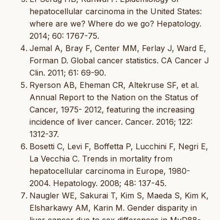
hepatocellular carcinoma in the United States:
where are we? Where do we go? Hepatology.
2014; 60: 1767-75.
Jemal A, Bray F, Center MM, Ferlay J, Ward E,
Forman D. Global cancer statistics. CA Cancer J
Clin. 2011; 61: 69-90.
Ryerson AB, Eheman CR, Altekruse SF, et al.
Annual Report to the Nation on the Status of
Cancer, 1975- 2012, featuring the increasing
incidence of liver cancer. Cancer. 2016; 122:
1312-37.
Bosetti C, Levi F, Boffetta P, Lucchini F, Negri E,
La Vecchia C. Trends in mortality from
hepatocellular carcinoma in Europe, 1980-
2004. Hepatology. 2008; 48: 137-45.
Naugler WE, Sakurai T, Kim S, Maeda S, Kim K,
Elsharkawy AM, Karin M. Gender disparity in
liver cancer due to sex differences in MyD88-