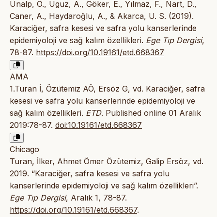
Ünalp, Ö., Uguz, A., Göker, E., Yılmaz, F., Nart, D.,
Caner, A., Haydaroğlu, A., & Akarca, U. S. (2019).
Karaciğer, safra kesesi ve safra yolu kanserlerinde
epidemiyoloji ve sağ kalım özellikleri.
Ege Tıp Dergisi
,
78-87.
https://doi.org/10.19161/etd.668367
AMA
1.Turan İ, Özütemiz AÖ, Ersöz G, vd. Karaciğer, safra
kesesi ve safra yolu kanserlerinde epidemiyoloji ve
sağ kalım özellikleri.
ETD
. Published online 01 Aralık
2019:78-87.
doi:10.19161/etd.668367
Chicago
Turan, İlker, Ahmet Ömer Özütemiz, Galip Ersöz, vd.
2019. “Karaciğer, safra kesesi ve safra yolu
kanserlerinde epidemiyoloji ve sağ kalım özellikleri”.
Ege Tıp Dergisi
, Aralık 1, 78-87.
https://doi.org/10.19161/etd.668367
.