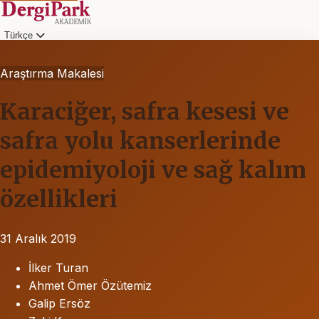
Türkçe
Araştırma Makalesi
Karaciğer, safra kesesi ve
safra yolu kanserlerinde
epidemiyoloji ve sağ kalım
özellikleri
31 Aralık 2019
İlker Turan
Ahmet Ömer Özütemiz
Galip Ersöz