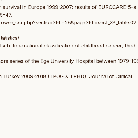
cer survival in Europe 1999-2007: results of EUROCARE-5–a
35–47.
5/browse_csr.php?sectionSEL=28&pageSEL=sect_28_table.02
atistics/
tsch. International classification of childhood cancer, third
umors series of the Ege University Hospital between 1979-19
y in Turkey 2009-2018 (TPOG & TPHD). Journal of Clinical