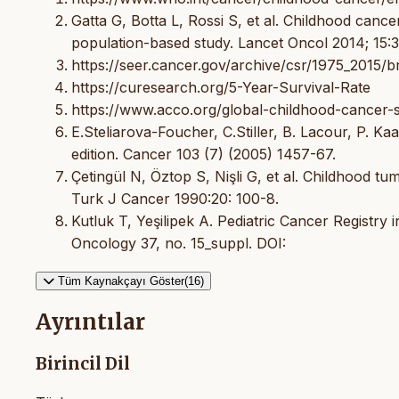
Gatta G, Botta L, Rossi S, et al. Childhood can
population-based study. Lancet Oncol 2014; 15:
https://seer.cancer.gov/archive/csr/1975_201
https://curesearch.org/5-Year-Survival-Rate
https://www.acco.org/global-childhood-cancer-st
E.Steliarova-Foucher, C.Stiller, B. Lacour, P. Kaa
edition. Cancer 103 (7) (2005) 1457-67.
Çetingül N, Öztop S, Nişli G, et al. Childhood t
Turk J Cancer 1990:20: 100-8.
Kutluk T, Yeşilipek A. Pediatric Cancer Registr
Oncology 37, no. 15_suppl. DOI:
Tüm Kaynakçayı Göster(16)
Ayrıntılar
Birincil Dil