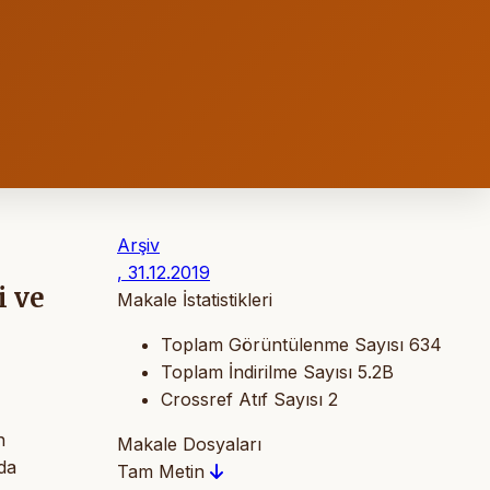
Arşiv
, 31.12.2019
i ve
Makale İstatistikleri
Toplam Görüntülenme Sayısı
634
Toplam İndirilme Sayısı
5.2B
Crossref Atıf Sayısı
2
n
Makale Dosyaları
ada
Tam Metin