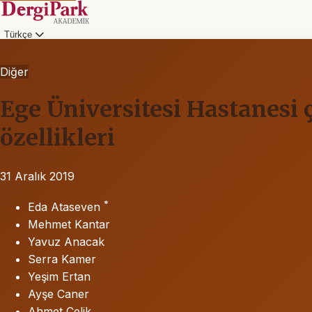
Türkçe
Diğer
Ege Üniversitesi Hastanesi 
özellikleri
31 Aralık 2019
*
Eda Ataseven
Mehmet Kantar
Yavuz Anacak
Serra Kamer
Yeşim Ertan
Ayşe Caner
Ahmet Çelik