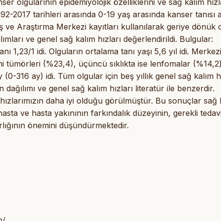
r olgularının epidemiyolojik özelliklerini ve sağ kalım hızl
2-2017 tarihleri arasında 0-19 yaş arasında kanser tanısı 
ş ve Araştırma Merkezi kayıtları kullanılarak geriye dönük 
lımları ve genel sağ kalım hızları değerlendirildi. Bulgular:
ı 1,23/1 idi. Olguların ortalama tanı yaşı 5,6 yıl idi. Merke
temi tümörleri (%23,4), üçüncü sıklıkta ise lenfomalar (%14,2
(0-316 ay) idi. Tüm olgular için beş yıllık genel sağ kalım h
ağılımı ve genel sağ kalım hızları literatür ile benzerdir.
ım hızlarımızın daha iyi olduğu görülmüştür. Bu sonuçlar sağ
hasta ve hasta yakınının farkındalık düzeyinin, gerekli tedav
arlığının önemini düşündürmektedir.
n/