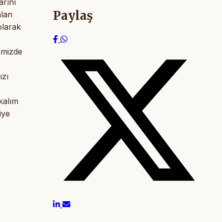
arını
Paylaş
alan
olarak
zimizde
)
ızı
 kalım
iye