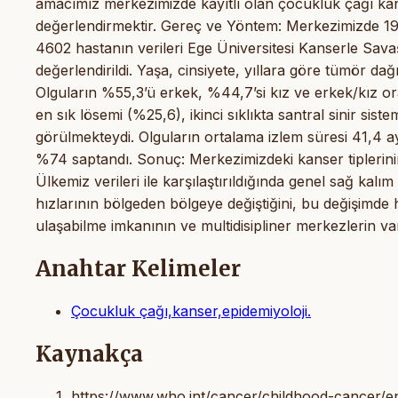
amacımız merkezimizde kayıtlı olan çocukluk çağı kanse
değerlendirmektir. Gereç ve Yöntem: Merkezimizde 199
4602 hastanın verileri Ege Üniversitesi Kanserle Sava
değerlendirildi. Yaşa, cinsiyete, yıllara göre tümör dağı
Olguların %55,3’ü erkek, %44,7’si kız ve erkek/kız oran
en sık lösemi (%25,6), ikinci sıklıkta santral sinir sis
görülmekteydi. Olguların ortalama izlem süresi 41,4 ay 
%74 saptandı. Sonuç: Merkezimizdeki kanser tiplerinin d
Ülkemiz verileri ile karşılaştırıldığında genel sağ kal
hızlarının bölgeden bölgeye değiştiğini, bu değişimde 
ulaşabilme imkanının ve multidisipliner merkezlerin v
Anahtar Kelimeler
Çocukluk çağı,kanser,epidemiyoloji.
Kaynakça
https://www.who.int/cancer/childhood-cancer/e