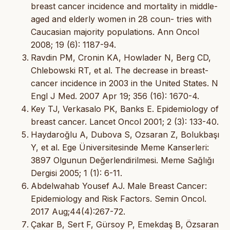
breast cancer incidence and mortality in middle-
aged and elderly women in 28 coun- tries with
Caucasian majority populations. Ann Oncol
2008; 19 (6): 1187-94.
Ravdin PM, Cronin KA, Howlader N, Berg CD,
Chlebowski RT, et al. The decrease in breast-
cancer incidence in 2003 in the United States. N
Engl J Med. 2007 Apr 19; 356 (16): 1670-4.
Key TJ, Verkasalo PK, Banks E. Epidemiology of
breast cancer. Lancet Oncol 2001; 2 (3): 133-40.
Haydaroğlu A, Dubova S, Ozsaran Z, Bolukbaşı
Y, et al. Ege Üniversitesinde Meme Kanserleri:
3897 Olgunun Değerlendirilmesi. Meme Sağlığı
Dergisi 2005; 1 (1): 6-11.
Abdelwahab Yousef AJ. Male Breast Cancer:
Epidemiology and Risk Factors. Semin Oncol.
2017 Aug;44(4):267-72.
Çakar B, Sert F, Gürsoy P, Emekdaş B, Özsaran