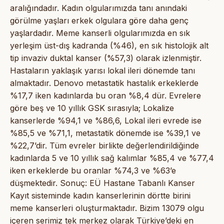
aralığındadır. Kadın olgularımızda tanı anındaki
görülme yaşları erkek olgulara göre daha genç
yaşlardadır. Meme kanserli olgularımızda en sık
yerleşim üst-dış kadranda (%46), en sık histolojik alt
tip invaziv duktal kanser (%57,3) olarak izlenmiştir.
Hastaların yaklaşık yarısı lokal ileri dönemde tanı
almaktadır. Denovo metastatik hastalık erkeklerde
%17,7 iken kadınlarda bu oran %8,4 dür. Evrelere
göre beş ve 10 yıllık GSK sırasıyla; Lokalize
kanserlerde %94,1 ve %86,6, Lokal ileri evrede ise
%85,5 ve %71,1, metastatik dönemde ise %39,1 ve
%22,7’dir. Tüm evreler birlikte değerlendirildiğinde
kadınlarda 5 ve 10 yıllık sağ kalımlar %85,4 ve %77,4
iken erkeklerde bu oranlar %74,3 ve %63’e
düşmektedir. Sonuç: EÜ Hastane Tabanlı Kanser
Kayıt sisteminde kadın kanserlerinin dörtte birini
meme kanserleri oluşturmaktadır. Bizim 13079 olgu
içeren serimiz tek merkez olarak Türkiye’deki en