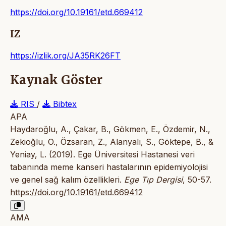
https://doi.org/10.19161/etd.669412
IZ
https://izlik.org/JA35RK26FT
Kaynak Göster
RIS
/
Bibtex
APA
Haydaroğlu, A., Çakar, B., Gökmen, E., Özdemir, N.,
Zekioğlu, O., Özsaran, Z., Alanyalı, S., Göktepe, B., &
Yeniay, L. (2019). Ege Üniversitesi Hastanesi veri
tabanında meme kanseri hastalarının epidemiyolojisi
ve genel sağ kalım özellikleri.
Ege Tıp Dergisi
, 50-57.
https://doi.org/10.19161/etd.669412
AMA