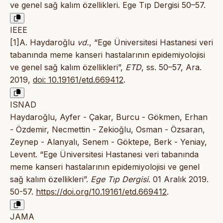
ve genel sağ kalım özellikleri. Ege Tıp Dergisi 50–57.
IEEE
[1]A. Haydaroğlu
vd.
, “Ege Üniversitesi Hastanesi veri
tabanında meme kanseri hastalarının epidemiyolojisi
ve genel sağ kalım özellikleri”,
ETD
, ss. 50–57, Ara.
2019,
doi: 10.19161/etd.669412
.
ISNAD
Haydaroğlu, Ayfer - Çakar, Burcu - Gökmen, Erhan
- Özdemir, Necmettin - Zekioğlu, Osman - Özsaran,
Zeynep - Alanyalı, Senem - Göktepe, Berk - Yeniay,
Levent. “Ege Üniversitesi Hastanesi veri tabanında
meme kanseri hastalarının epidemiyolojisi ve genel
sağ kalım özellikleri”.
Ege Tıp Dergisi
. 01 Aralık 2019.
50-57.
https://doi.org/10.19161/etd.669412
.
JAMA