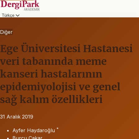
Türkçe
Diğer
Ege Üniversitesi Hastanesi
veri tabanında meme
kanseri hastalarının
epidemiyolojisi ve genel
sağ kalım özellikleri
31 Aralık 2019
*
Ayfer Haydaroğlu
Burcu Çakar