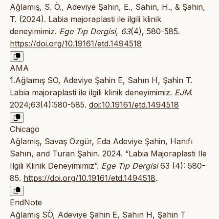
Ağlamış, S. Ö., Adeviye Şahin, E., Sahın, H., & Şahin,
T. (2024). Labia majoraplasti ile ilgili klinik
deneyimimiz.
Ege Tıp Dergisi
,
63
(4), 580-585.
https://doi.org/10.19161/etd.1494518
AMA
1.Ağlamış SÖ, Adeviye Şahin E, Sahın H, Şahin T.
Labia majoraplasti ile ilgili klinik deneyimimiz.
EJM
.
2024;63(4):580-585.
doi:10.19161/etd.1494518
Chicago
Ağlamış, Savaş Özgür, Eda Adeviye Şahin, Hanıfı
Sahın, and Turan Şahin. 2024. “Labia Majoraplasti Ile
Ilgili Klinik Deneyimimiz”.
Ege Tıp Dergisi
63 (4): 580-
85.
https://doi.org/10.19161/etd.1494518
.
EndNote
Ağlamış SÖ, Adeviye Şahin E, Sahın H, Şahin T