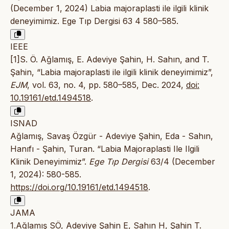
(December 1, 2024) Labia majoraplasti ile ilgili klinik
deneyimimiz. Ege Tıp Dergisi 63 4 580–585.
IEEE
[1]S. Ö. Ağlamış, E. Adeviye Şahin, H. Sahın, and T.
Şahin, “Labia majoraplasti ile ilgili klinik deneyimimiz”,
EJM
, vol. 63, no. 4, pp. 580–585, Dec. 2024,
doi:
10.19161/etd.1494518
.
ISNAD
Ağlamış, Savaş Özgür - Adeviye Şahin, Eda - Sahın,
Hanıfı - Şahin, Turan. “Labia Majoraplasti Ile Ilgili
Klinik Deneyimimiz”.
Ege Tıp Dergisi
63/4 (December
1, 2024): 580-585.
https://doi.org/10.19161/etd.1494518
.
JAMA
1.Ağlamış SÖ, Adeviye Şahin E, Sahın H, Şahin T.