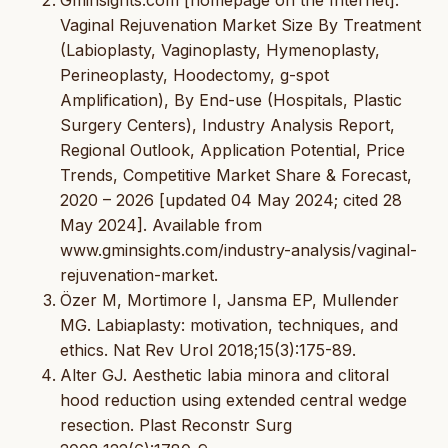
Vaginal Rejuvenation Market Size By Treatment
(Labioplasty, Vaginoplasty, Hymenoplasty,
Perineoplasty, Hoodectomy, g-spot
Amplification), By End-use (Hospitals, Plastic
Surgery Centers), Industry Analysis Report,
Regional Outlook, Application Potential, Price
Trends, Competitive Market Share & Forecast,
2020 – 2026 [updated 04 May 2024; cited 28
May 2024]. Available from
www.gminsights.com/industry-analysis/vaginal-
rejuvenation-market.
Özer M, Mortimore I, Jansma EP, Mullender
MG. Labiaplasty: motivation, techniques, and
ethics. Nat Rev Urol 2018;15(3):175-89.
Alter GJ. Aesthetic labia minora and clitoral
hood reduction using extended central wedge
resection. Plast Reconstr Surg