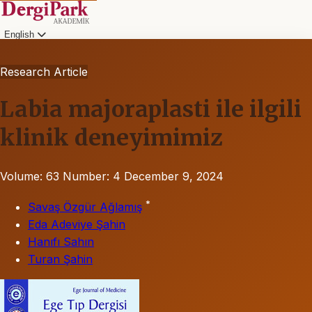
English
Research Article
Labia majoraplasti ile ilgili
klinik deneyimimiz
Volume: 63
Number: 4
December 9, 2024
*
Savaş Özgür Ağlamış
Eda Adeviye Şahin
Hanıfı Sahın
Turan Şahin