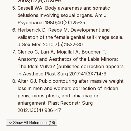
2008;122(6):1780-9
Cassell WA. Body awareness and somatic
delusions involving sexual organs. Am J
Psychoanal 1980;40(2):125-35
Herbenick D, Reece M. Development and
validation of the female genital self-image scale.
J Sex Med 2010;7(5):1822-30
Clerico C, Lari A, Mojallal A, Boucher F.
Anatomy and Aesthetics of the Labia Minora:
The Ideal Vulva? [published correction appears
in Aesthetic Plast Surg 2017;41(3):714-9.
Alter GJ. Pubic contouring after massive weight
loss in men and women: correction of hidden
penis, mons ptosis, and labia majora
enlargement. Plast Reconstr Surg
2012;130(4):936-47
Show All References(18)