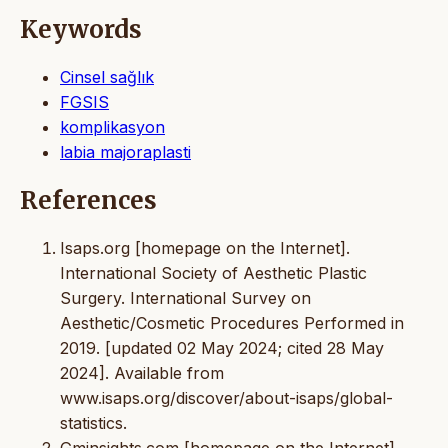
Keywords
Cinsel sağlık
FGSIS
komplikasyon
labia majoraplasti
References
Isaps.org [homepage on the Internet].
International Society of Aesthetic Plastic
Surgery. International Survey on
Aesthetic/Cosmetic Procedures Performed in
2019. [updated 02 May 2024; cited 28 May
2024]. Available from
www.isaps.org/discover/about-isaps/global-
statistics.
Gminsights.com [homepage on the Internet].