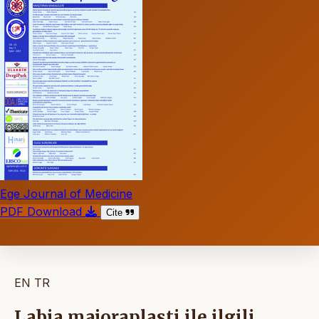
Ege Journal of Medicine
PDF Download
Cite
EN
TR
Labia majoraplasti ile ilgili