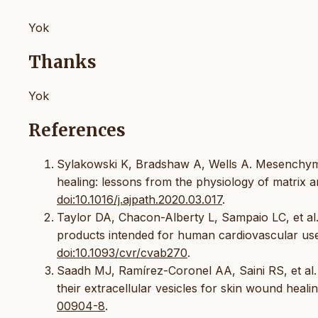
Yok
Thanks
Yok
References
Sylakowski K, Bradshaw A, Wells A. Mesenchyma
healing: lessons from the physiology of matrix 
doi:10.1016/j.ajpath.2020.03.017
.
Taylor DA, Chacon-Alberty L, Sampaio LC, et al
products intended for human cardiovascular use
doi:10.1093/cvr/cvab270
.
Saadh MJ, Ramírez-Coronel AA, Saini RS, et al
their extracellular vesicles for skin wound heal
00904-8
.