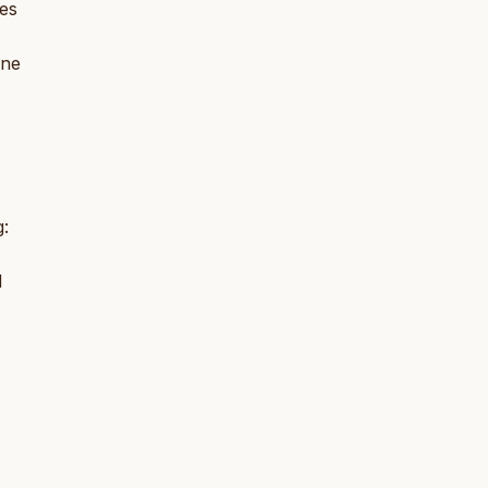
es
one
g:
d