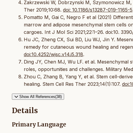
Zakrzewski W, Dobrzynski M, Szymonowicz M, Ryb
Ther 2019;10:68.
doi: 10.1186/s13287-019-1165-5
Pomatto M, Gai C, Negro F et al (2021) Differenti
marrow and adipose mesenchymal stem cells on w
cargoes. Int J Mol Sci 2021;22:1–26. doi:10. 3390
Hu JC, Zheng CX, Sui BD, Liu WJ, Jin Y. Mesenc
remedy for cutaneous wound healing and regene
doi:10.4252/wjsc.v14.i5.318
.
Ding JY, Chen MJ, Wu LF. et al. Mesenchymal ste
roles, opportunities and challenges. Military Me
Zhou C, Zhang B, Yang Y, et al. Stem cell-deri
healing. Stem Cell Res Ther 2023;14(1):107.
doi:
Show All References(38)
Details
Primary Language