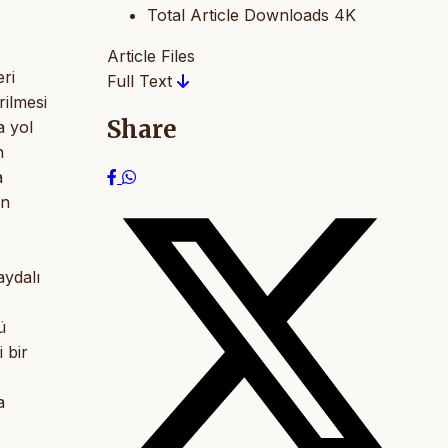
Total Article Downloads
4K
Article Files
eri
Full Text
rilmesi
Share
a yol
n
a
on
aydalı
ü
 bir
a