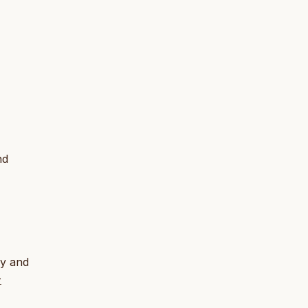
nd
py and
-