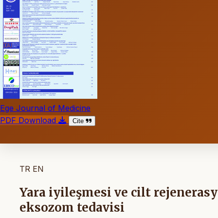
Ege Journal of Medicine
PDF Download
Cite
TR
EN
Yara iyileşmesi ve cilt rejenera
eksozom tedavisi