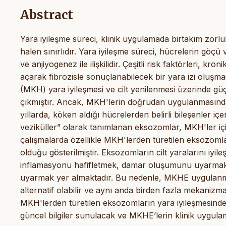
Abstract
Yara iyileşme süreci, klinik uygulamada birtakım zorlu
halen sınırlıdır. Yara iyileşme süreci, hücrelerin göçü 
ve anjiyogenez ile ilişkilidir. Çeşitli risk faktörleri, k
açarak fibrozisle sonuçlanabilecek bir yara izi oluşma
(MKH) yara iyileşmesi ve cilt yenilenmesi üzerinde güç
çıkmıştır. Ancak, MKH'lerin doğrudan uygulanmasında 
yıllarda, köken aldığı hücrelerden belirli bileşenler iç
veziküller” olarak tanımlanan eksozomlar, MKH'ler için
çalışmalarda özellikle MKH'lerden türetilen eksozomlar
olduğu gösterilmiştir. Eksozomların cilt yaralarını iyi
inflamasyonu hafifletmek, damar oluşumunu uyarmak, e
uyarmak yer almaktadır. Bu nedenle, MKHE uygulanması,
alternatif olabilir ve aynı anda birden fazla mekanizma 
MKH'lerden türetilen eksozomların yara iyileşmesinde
güncel bilgiler sunulacak ve MKHE’lerin klinik uygulamal