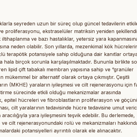
klarla seyreden uzun bir süreç olup güncel tedavilerin etkil
ve proliferasyonu, ekstraselüler matriksin yeniden şekillendi
ronik iltihaplanma ve bazı hastalıklar, yetersiz yara kapanmasın
sına neden olabilir. Son yıllarda, mezenkimal kök hücreleri
lü terapötik potansiyele sahip olduğuna dair kanıtlar ortay
hala birçok sorunla karşılaşılmaktadır. Bununla birlikte s
eren lipid çift tabakalı membran yapısına sahip ve “granüler
 mükemmel bir alternatif olarak ortaya çıkmıştır. Çeşitli
ın (MKHE) yaraların iyileşmesi ve cilt rejenerasyonu için f
leştirme sürecinde etkili olduğu mekanizmalar arasında
pitel hücreleri ve fibroblastların proliferasyon ve göçün
 cilt yaralarının tedavisinde hücre tedavisine umut verici
aracılığıyla yara iyileşmesini teşvik edebilir. Bu derlemede,
 ve cilt rejenerasyonundaki rolü ve mekanizmaları hakkınd
ardaki potansiyelleri ayrıntılı olarak ele alınacaktır.