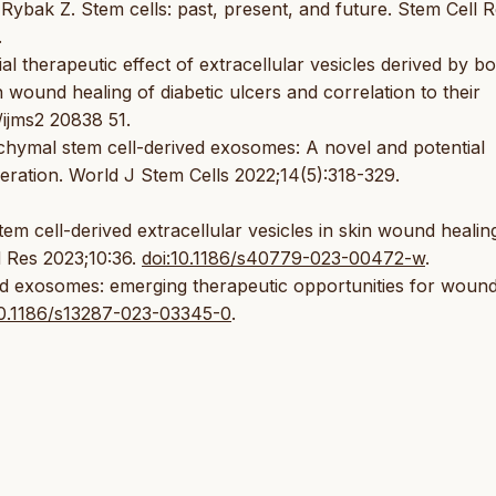
ak Z. Stem cells: past, present, and future. Stem Cell R
.
al therapeutic effect of extracellular vesicles derived by b
ound healing of diabetic ulcers and correlation to their
/ijms2 20838 51.
hymal stem cell-derived exosomes: A novel and potential
ration. World J Stem Cells 2022;14(5):318-329.
m cell-derived extracellular vesicles in skin wound healin
d Res 2023;10:36.
doi:10.1186/s40779-023-00472-w
.
ved exosomes: emerging therapeutic opportunities for woun
10.1186/s13287-023-03345-0
.