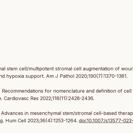
l stem cell/multipotent stromal cell augmentation of wou
and hypoxia support. Am J Pathol 2020;190(7):1370-1381.
. Recommendations for nomenclature and definition of cell
. Cardiovasc Res 2022;118(11):2428-2436.
. Advances in mesenchymal stem/stromal cell-based thera
ing. Hum Cell 2023;36(4):1253-1264.
doi:10.1007/s13577-023