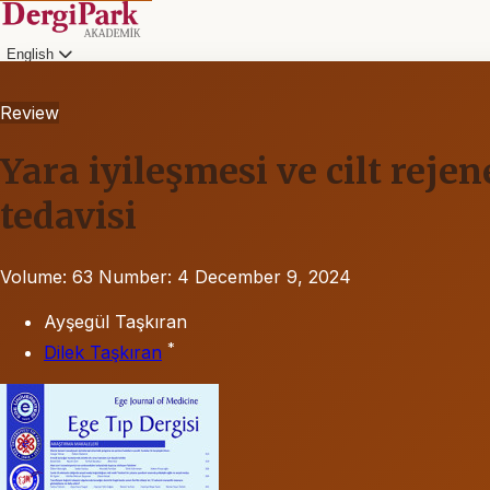
English
Review
Yara iyileşmesi ve cilt rej
tedavisi
Volume: 63
Number: 4
December 9, 2024
Ayşegül Taşkıran
*
Dilek Taşkıran