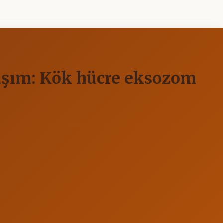
laşım: Kök hücre eksozom