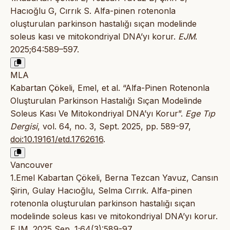
Hacıoğlu G, Cırrık S. Alfa-pinen rotenonla
oluşturulan parkinson hastalığı sıçan modelinde
soleus kası ve mitokondriyal DNA’yı korur.
EJM
.
2025;64:589–597.
MLA
Kabartan Çökeli, Emel, et al. “Alfa-Pinen Rotenonla
Oluşturulan Parkinson Hastalığı Sıçan Modelinde
Soleus Kası Ve Mitokondriyal DNA’yı Korur”.
Ege Tıp
Dergisi
, vol. 64, no. 3, Sept. 2025, pp. 589-97,
doi:10.19161/etd.1762616
.
Vancouver
1.Emel Kabartan Çökeli, Berna Tezcan Yavuz, Cansın
Şirin, Gulay Hacıoğlu, Selma Cırrık. Alfa-pinen
rotenonla oluşturulan parkinson hastalığı sıçan
modelinde soleus kası ve mitokondriyal DNA’yı korur.
EJM. 2025 Sep. 1;64(3):589-97.