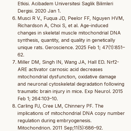
Etkisi. Acibadem Universitesi Saglik Bilimleri
Dergisi. 2020 Jan 1.
Musci R V., Fuqua JD, Peelor FF, Nguyen HVM,
Richardson A, Choi S, et al. Age-induced
changes in skeletal muscle mitochondrial DNA
synthesis, quantity, and quality in genetically
unique rats. Geroscience. 2025 Feb 1; 47(1):851–
62.
Miller DM, Singh IN, Wang JA, Hall ED. Nrf2-
ARE activator carnosic acid decreases
mitochondrial dysfunction, oxidative damage
and neuronal cytoskeletal degradation following
traumatic brain injury in mice. Exp Neurol. 2015
Feb 1; 264:103–10.
Carling PJ, Cree LM, Chinnery PF. The
implications of mitochondrial DNA copy number
regulation during embryogenesis.
Mitochondrion. 2011 Sep;11(5):686–92.