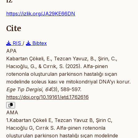
IZ
https://izlik.org/JA29KE66DN
Cite
RIS
/
Bibtex
APA
Kabartan Çökeli, E., Tezcan Yavuz, B., Şirin, C.,
Hacıoğlu, G., & Cırrık, S. (2025). Alfa-pinen
rotenonla oluşturulan parkinson hastalığı sıçan
modelinde soleus kası ve mitokondriyal DNA’yı korur.
Ege Tıp Dergisi
,
64
(3), 589-597.
https://doi.org/10.19161/etd.1762616
AMA
1.Kabartan Çökeli E, Tezcan Yavuz B, Şirin C,
Hacıoğlu G, Cırrık S. Alfa-pinen rotenonla
oluşturulan parkinson hastalığı sıçan modelinde