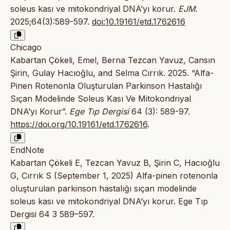
soleus kası ve mitokondriyal DNA’yı korur.
EJM
.
2025;64(3):589-597.
doi:10.19161/etd.1762616
Chicago
Kabartan Çökeli, Emel, Berna Tezcan Yavuz, Cansın
Şirin, Gulay Hacıoğlu, and Selma Cırrık. 2025. “Alfa-
Pinen Rotenonla Oluşturulan Parkinson Hastalığı
Sıçan Modelinde Soleus Kası Ve Mitokondriyal
DNA’yı Korur”.
Ege Tıp Dergisi
64 (3): 589-97.
https://doi.org/10.19161/etd.1762616
.
EndNote
Kabartan Çökeli E, Tezcan Yavuz B, Şirin C, Hacıoğlu
G, Cırrık S (September 1, 2025) Alfa-pinen rotenonla
oluşturulan parkinson hastalığı sıçan modelinde
soleus kası ve mitokondriyal DNA’yı korur. Ege Tıp
Dergisi 64 3 589–597.