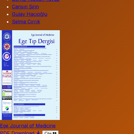
Cansın Şirin
Gulay Hacıoğlu
Selma Cırrık
Ege Journal of Medicine
PDF Download
Cite