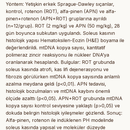
Yöntem: Yetişkin erkek Sprague-Dawley sıçanlar,
kontrol, rotenon (ROT), alfa-pinen (APN) ve alfa-
pinen+rotenon (APN+ROT) gruplarına ayrıldı
(n=12/grup). ROT (2 mg/kg) ve APN (50 mg/kg), 28
gün boyunca subkutan uygulandı. Soleus kasının
histolojik yapısı Hematoksilen-Eozin (H&E) boyama ile
değerlendirildi. mtDNA kopya sayısı, kantitatif
polimeraz zincir reaksiyonu ile nükleer DNA’ya
oranlanarak hesaplandı. Bulgular: ROT grubunda
soleus kasında atrofi, kas lifi dejenerasyonu ve
fibrozis görülürken mtDNA kopya sayısında anlamlı
azalma meydana geldi (p<0,01). APN tedavisi,
histolojik bozulmaları ve mtDNA kaybını önemli
ölçüde azalttı (p<0,05). APN+ROT grubunda mtDNA
kopya sayısı kontrol seviyesine yaklaştı (p>0,05) ve
dokuda belirgin histolojik iyileşmeler gözlendi. Sonuç:
Alfa-pinen, rotenon ile indüklenen PH modelinde
soleus kasında yapısal ve moleküler düzeyde