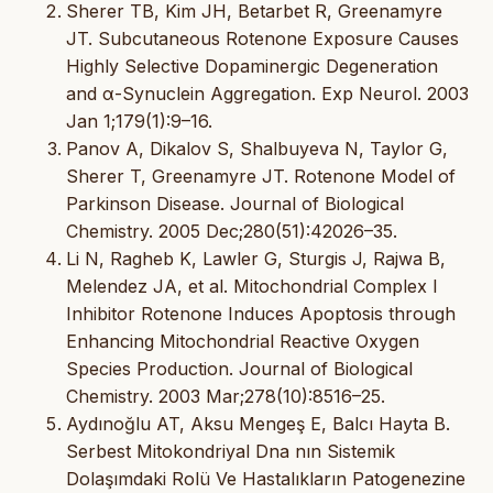
Sherer TB, Kim JH, Betarbet R, Greenamyre
JT. Subcutaneous Rotenone Exposure Causes
Highly Selective Dopaminergic Degeneration
and α-Synuclein Aggregation. Exp Neurol. 2003
Jan 1;179(1):9–16.
Panov A, Dikalov S, Shalbuyeva N, Taylor G,
Sherer T, Greenamyre JT. Rotenone Model of
Parkinson Disease. Journal of Biological
Chemistry. 2005 Dec;280(51):42026–35.
Li N, Ragheb K, Lawler G, Sturgis J, Rajwa B,
Melendez JA, et al. Mitochondrial Complex I
Inhibitor Rotenone Induces Apoptosis through
Enhancing Mitochondrial Reactive Oxygen
Species Production. Journal of Biological
Chemistry. 2003 Mar;278(10):8516–25.
Aydınoğlu AT, Aksu Mengeş E, Balcı Hayta B.
Serbest Mitokondriyal Dna nın Sistemik
Dolaşımdaki Rolü Ve Hastalıkların Patogenezine