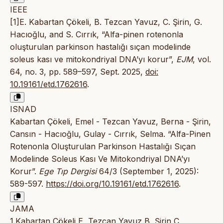
IEEE
[1]E. Kabartan Çökeli, B. Tezcan Yavuz, C. Şirin, G.
Hacıoğlu, and S. Cırrık, “Alfa-pinen rotenonla
oluşturulan parkinson hastalığı sıçan modelinde
soleus kası ve mitokondriyal DNA’yı korur”,
EJM
, vol.
64, no. 3, pp. 589–597, Sept. 2025,
doi:
10.19161/etd.1762616
.
ISNAD
Kabartan Çökeli, Emel - Tezcan Yavuz, Berna - Şirin,
Cansın - Hacıoğlu, Gulay - Cırrık, Selma. “Alfa-Pinen
Rotenonla Oluşturulan Parkinson Hastalığı Sıçan
Modelinde Soleus Kası Ve Mitokondriyal DNA’yı
Korur”.
Ege Tıp Dergisi
64/3 (September 1, 2025):
589-597.
https://doi.org/10.19161/etd.1762616
.
JAMA
1.Kabartan Çökeli E, Tezcan Yavuz B, Şirin C,