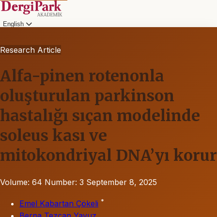
English
Research Article
Alfa-pinen rotenonla
oluşturulan parkinson
hastalığı sıçan modelinde
soleus kası ve
mitokondriyal DNA’yı korur
Volume: 64
Number: 3
September 8, 2025
*
Emel Kabartan Çökeli
Berna Tezcan Yavuz