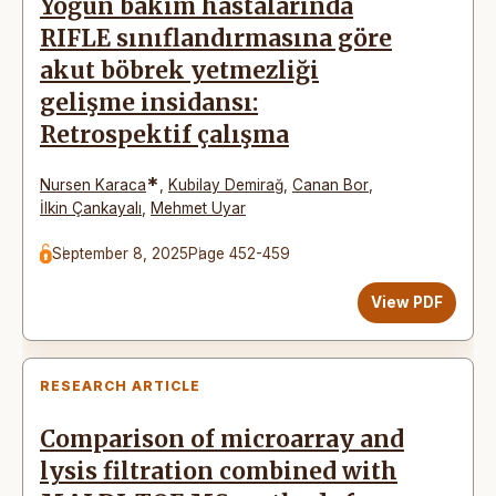
Yoğun bakım hastalarında
RIFLE sınıflandırmasına göre
akut böbrek yetmezliği
gelişme insidansı:
Retrospektif çalışma
*
Nursen Karaca
,
Kubilay Demirağ
,
Canan Bor
,
İlkin Çankayalı
,
Mehmet Uyar
September 8, 2025
Page 452-459
View PDF
RESEARCH ARTICLE
Comparison of microarray and
lysis filtration combined with