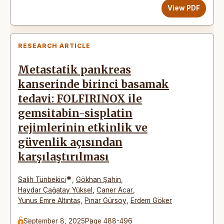
View PDF
RESEARCH ARTICLE
Metastatik pankreas
kanserinde birinci basamak
tedavi: FOLFIRINOX ile
gemsitabin-sisplatin
rejimlerinin etkinlik ve
güvenlik açısından
karşılaştırılması
*
Salih Tünbekici
,
Gökhan Şahin
,
Haydar Çağatay Yüksel
,
Caner Acar
,
Yunus Emre Altıntaş
,
Pınar Gürsoy
,
Erdem Göker
September 8, 2025
Page 488-496