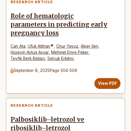
RESEARCH ARTICLE
Role of hematologic
parameters in predicting early
pregnancy loss
*
Can Ata
,
Ufuk Atlıhan
,
Onur Yavuz
,
Alper İleri
,
Hüseyin Aytuğ Avşar
,
Mehmet Emre Peker
,
Tevfik Berk Bıldacı
,
Selçuk Erkılınç
September 8, 2025
Page 504-509
View PDF
RESEARCH ARTICLE
Palbosiklib–letrozol ve
ribosiklib–letrozol