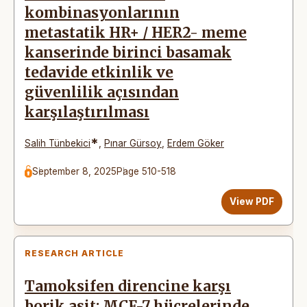
kombinasyonlarının
metastatik HR+ / HER2- meme
kanserinde birinci basamak
tedavide etkinlik ve
güvenlilik açısından
karşılaştırılması
*
Salih Tünbekici
,
Pınar Gürsoy
,
Erdem Göker
September 8, 2025
Page 510-518
View PDF
RESEARCH ARTICLE
Tamoksifen direncine karşı
borik asit: MCF-7 hücrelerinde