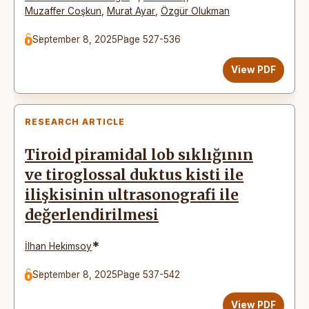
Muzaffer Coşkun
,
Murat Ayar
,
Özgür Olukman
September 8, 2025
Page 527-536
View PDF
RESEARCH ARTICLE
Tiroid piramidal lob sıklığının
ve tiroglossal duktus kisti ile
ilişkisinin ultrasonografi ile
değerlendirilmesi
*
İlhan Hekimsoy
September 8, 2025
Page 537-542
View PDF