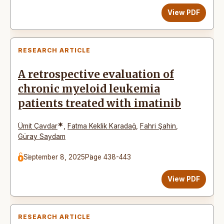
View PDF
RESEARCH ARTICLE
A retrospective evaluation of
chronic myeloid leukemia
patients treated with imatinib
*
Ümit Çavdar
,
Fatma Keklik Karadağ
,
Fahri Şahin
,
Güray Saydam
September 8, 2025
Page 438-443
View PDF
RESEARCH ARTICLE