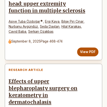
head: upper extremity
function in multiple sclerosis
*
Asiye Tuba Özdoğar
,
Ergi Kaya
,
Bilge Piri Cinar
,
Nurbanu Aygündüz
,
Seda Daştan
,
Hilal Karakaş
,
Cavid Baba
,
Serkan Ozakbas
September 8, 2025
Page 468-474
View PDF
RESEARCH ARTICLE
Effects of upper
blepharoplasty surgery on
keratometry in
dermatochalasis