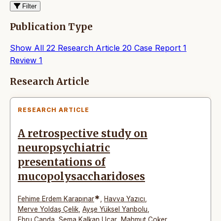
Filter
Publication Type
Show All
22
Research Article
20
Case Report
1
Review
1
Articles
Research Article
RESEARCH ARTICLE
A retrospective study on
neuropsychiatric
presentations of
mucopolysaccharidoses
*
Fehime Erdem Karapınar
,
Havva Yazıcı
,
Merve Yoldaş Çelik
,
Ayşe Yüksel Yanbolu
,
Ebru Canda
,
Sema Kalkan Uçar
,
Mahmut Çoker