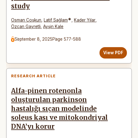
study
*
Osman Coşkun
,
Latif Sağlam
,
Kader Yılar
,
Özcan Gayretli
,
Ayşin Kale
September 8, 2025
Page 577-588
View PDF
RESEARCH ARTICLE
Alfa-pinen rotenonla
oluşturulan parkinson
hastalığı sıçan modelinde
soleus kası ve mitokondriyal
DNA’yı korur