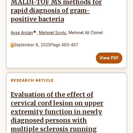
MALDI-TOF MS methods for
rapid diagnosis of gram-
positive bacteria
*
Ayse Arslan
,
Mehmet Soylu
,
Mehmet Ali Özinel
September 8, 2025
Page 460-467
View PDF
RESEARCH ARTICLE
Evaluation of the effect of
cervical cord lesion on upper
extremity function in newly
diagnosed persons with
multiple sclerosis running