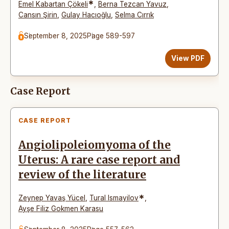
*
Emel Kabartan Çökeli
,
Berna Tezcan Yavuz
,
Cansın Şirin
,
Gulay Hacıoğlu
,
Selma Cırrık
September 8, 2025
Page 589-597
View PDF
Case Report
CASE REPORT
Angiolipoleiomyoma of the
Uterus: A rare case report and
review of the literature
*
Zeynep Yavaş Yücel
,
Tural Ismayilov
,
Ayşe Filiz Gokmen Karasu