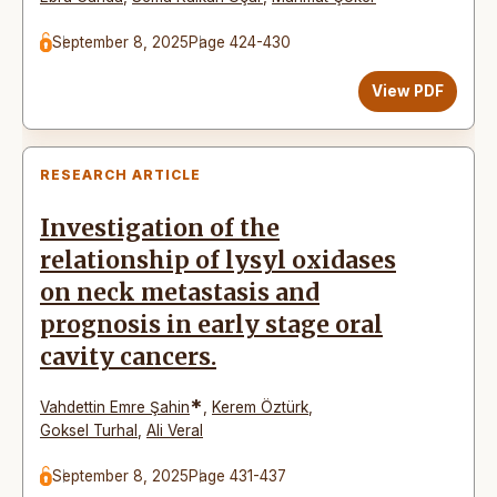
September 8, 2025
Page 424-430
View PDF
RESEARCH ARTICLE
Investigation of the
relationship of lysyl oxidases
on neck metastasis and
prognosis in early stage oral
cavity cancers.
*
Vahdettin Emre Şahin
,
Kerem Öztürk
,
Goksel Turhal
,
Ali Veral
September 8, 2025
Page 431-437