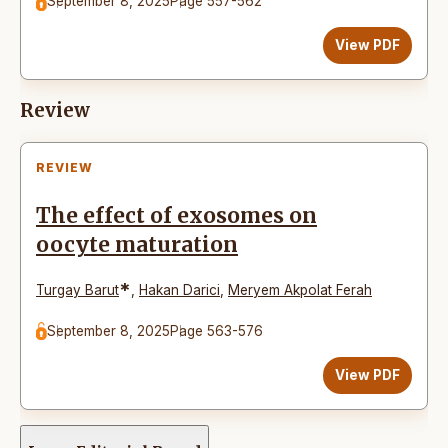
September 8, 2025
Page 557-562
View PDF
Review
REVIEW
The effect of exosomes on
oocyte maturation
*
Turgay Barut
,
Hakan Darici
,
Meryem Akpolat Ferah
September 8, 2025
Page 563-576
View PDF