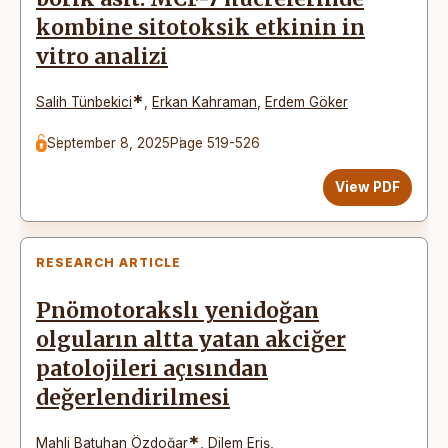
kombine sitotoksik etkinin in
vitro analizi
*
Salih Tünbekici
,
Erkan Kahraman
,
Erdem Göker
September 8, 2025
Page 519-526
View PDF
RESEARCH ARTICLE
Pnömotorakslı yenidoğan
olguların altta yatan akciğer
patolojileri açısından
değerlendirilmesi
*
Mahli Batuhan Özdoğar
,
Dilem Eriş
,