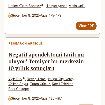
*
Hatice Kübra Sönmez
,
Hidayet Şener
,
Metin Ünlü
September 8, 2025
Page 475-479
View PDF
RESEARCH ARTICLE
Negatif apendektomi tarih mi
oluyor? Tersiyer bir merkezin
10 yıllık sonuçları
*
Yiğit Türk
,
Recep Temel
,
Büşra Küçükateş
,
Volkan Sayur
,
Tufan Gümüş
,
Kamil Erözkan
,
Berk Göktepe
September 8, 2025
Page 480-487