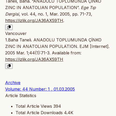
Taneli, Baha. “ANADOLU TOPLUMUNDA ÇİNKO
ZINC IN ANATOLIAN POPULATION”.
Ege Tıp
Dergisi
, vol. 44, no. 1, Mar. 2005, pp. 71-73,
https://izlik.org/JA36AX59TH
.
Vancouver
1.Baha Taneli. ANADOLU TOPLUMUNDA ÇİNKO
ZINC IN ANATOLIAN POPULATION. EJM [Internet].
2005 Mar. 1;44(1):71-3. Available from:
https://izlik.org/JA36AX59TH
Archive
Volume: 44 Number: 1 , 01.03.2005
Article Statistics
Total Article Views
394
Total Article Downloads
4.4K