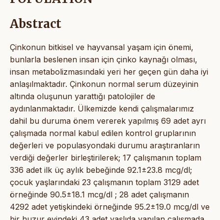
Abstract
Çinkonun bitkisel ve hayvansal yaşam için önemi,
bunlarla beslenen insan için çinko kaynağı olması,
insan metabolizmasındaki yeri her geçen gün daha iyi
anlaşılmaktadır. Çinkonun normal serum düzeyinin
altında oluşunun yarattığı patolojiler de
aydınlanmaktadır. Ülkemizde kendi çalışmalarımız
dahil bu duruma önem vererek yapılmış 69 adet ayrı
çalışmada normal kabul edilen kontrol gruplarının
değerleri ve populasyondaki durumu araştıranların
verdiği değerler birleştirilerek; 17 çalışmanın toplam
336 adet ilk üç aylık bebeğinde 92.1±23.8 mcg/dl;
çocuk yaşlarındaki 23 çalışmanın toplam 3129 adet
örneğinde 90.5±18.1 mcg/dl ; 28 adet çalışmanın
4292 adet yetişkindeki örneğinde 95.2±19.0 mcg/dl ve
bir huzur evindeki 43 adet yaşlıda yapılan çalışmada