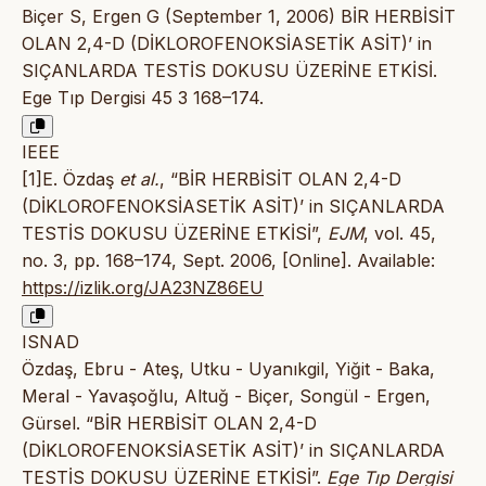
Biçer S, Ergen G (September 1, 2006) BİR HERBİSİT
OLAN 2,4-D (DİKLOROFENOKSİASETİK ASİT)’ in
SIÇANLARDA TESTİS DOKUSU ÜZERİNE ETKİSİ.
Ege Tıp Dergisi 45 3 168–174.
IEEE
[1]E. Özdaş
et al.
, “BİR HERBİSİT OLAN 2,4-D
(DİKLOROFENOKSİASETİK ASİT)’ in SIÇANLARDA
TESTİS DOKUSU ÜZERİNE ETKİSİ”,
EJM
, vol. 45,
no. 3, pp. 168–174, Sept. 2006, [Online]. Available:
https://izlik.org/JA23NZ86EU
ISNAD
Özdaş, Ebru - Ateş, Utku - Uyanıkgil, Yiğit - Baka,
Meral - Yavaşoğlu, Altuğ - Biçer, Songül - Ergen,
Gürsel. “BİR HERBİSİT OLAN 2,4-D
(DİKLOROFENOKSİASETİK ASİT)’ in SIÇANLARDA
TESTİS DOKUSU ÜZERİNE ETKİSİ”.
Ege Tıp Dergisi