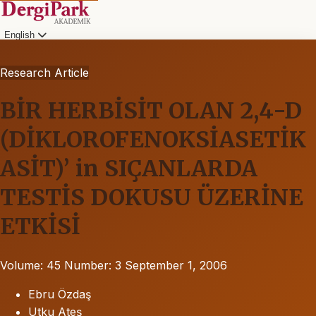
English
Research Article
BİR HERBİSİT OLAN 2,4-D
(DİKLOROFENOKSİASETİK
ASİT)’ in SIÇANLARDA
TESTİS DOKUSU ÜZERİNE
ETKİSİ
Volume: 45
Number: 3
September 1, 2006
Ebru Özdaş
Utku Ateş