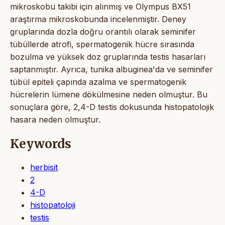
mikroskobu takibi için alınmış ve Olympus BX51
araştırma mikroskobunda incelenmiştir. Deney
gruplarında dozla doğru orantılı olarak seminifer
tübüllerde atrofi, spermatogenik hücre sırasında
bozulma ve yüksek doz gruplarında testis hasarları
saptanmıştır. Ayrıca, tunika albuginea'da ve seminifer
tübül epiteli çapında azalma ve spermatogenik
hücrelerin lümene dökülmesine neden olmuştur. Bu
sonuçlara göre, 2,4-D testis dokusunda histopatolojik
hasara neden olmuştur.
Keywords
herbisit
2
4-D
histopatoloji
testis