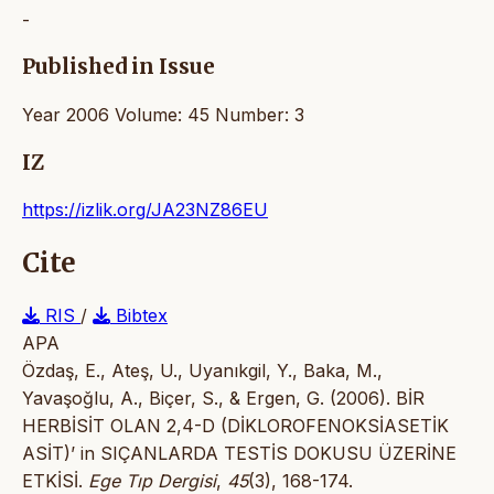
-
Published in Issue
Year 2006 Volume: 45 Number: 3
IZ
https://izlik.org/JA23NZ86EU
Cite
RIS
/
Bibtex
APA
Özdaş, E., Ateş, U., Uyanıkgil, Y., Baka, M.,
Yavaşoğlu, A., Biçer, S., & Ergen, G. (2006). BİR
HERBİSİT OLAN 2,4-D (DİKLOROFENOKSİASETİK
ASİT)’ in SIÇANLARDA TESTİS DOKUSU ÜZERİNE
ETKİSİ.
Ege Tıp Dergisi
,
45
(3), 168-174.