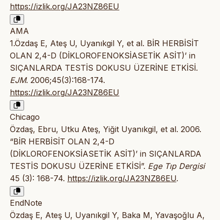
https://izlik.org/JA23NZ86EU
AMA
1.Özdaş E, Ateş U, Uyanıkgil Y, et al. BİR HERBİSİT
OLAN 2,4-D (DİKLOROFENOKSİASETİK ASİT)’ in
SIÇANLARDA TESTİS DOKUSU ÜZERİNE ETKİSİ.
EJM
. 2006;45(3):168-174.
https://izlik.org/JA23NZ86EU
Chicago
Özdaş, Ebru, Utku Ateş, Yiğit Uyanıkgil, et al. 2006.
“BİR HERBİSİT OLAN 2,4-D
(DİKLOROFENOKSİASETİK ASİT)’ in SIÇANLARDA
TESTİS DOKUSU ÜZERİNE ETKİSİ”.
Ege Tıp Dergisi
45 (3): 168-74.
https://izlik.org/JA23NZ86EU
.
EndNote
Özdaş E, Ateş U, Uyanıkgil Y, Baka M, Yavaşoğlu A,