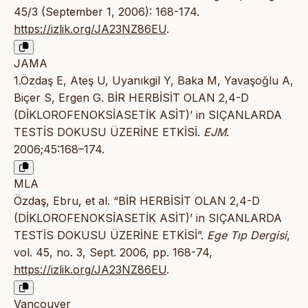
45/3 (September 1, 2006): 168-174.
https://izlik.org/JA23NZ86EU
.
JAMA
1.Özdaş E, Ateş U, Uyanıkgil Y, Baka M, Yavaşoğlu A,
Biçer S, Ergen G. BİR HERBİSİT OLAN 2,4-D
(DİKLOROFENOKSİASETİK ASİT)’ in SIÇANLARDA
TESTİS DOKUSU ÜZERİNE ETKİSİ.
EJM
.
2006;45:168–174.
MLA
Özdaş, Ebru, et al. “BİR HERBİSİT OLAN 2,4-D
(DİKLOROFENOKSİASETİK ASİT)’ in SIÇANLARDA
TESTİS DOKUSU ÜZERİNE ETKİSİ”.
Ege Tıp Dergisi
,
vol. 45, no. 3, Sept. 2006, pp. 168-74,
https://izlik.org/JA23NZ86EU
.
Vancouver