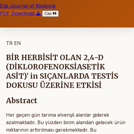
Ege Journal of Medicine
PDF Download
Cite
TR
EN
BİR HERBİSİT OLAN 2,4-D
(DİKLOROFENOKSİASETİK
ASİT)’ in SIÇANLARDA TESTİS
DOKUSU ÜZERİNE ETKİSİ
Abstract
Her geçen gün tarıma elverişli alanlar giderek
azalmaktadır. Bu yüzden birim alandan gelecek ürün
miktarının arttırılması gerekmektedir. Bu