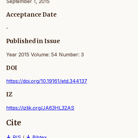
September 1, 2015
Acceptance Date
-
Published in Issue
Year 2015 Volume: 54 Number: 3
DOI
https://doi.org/10.19161/etd.344137
IZ
https://izlik.org/JA63HL32AS
Cite
RIS
/
Bibtex