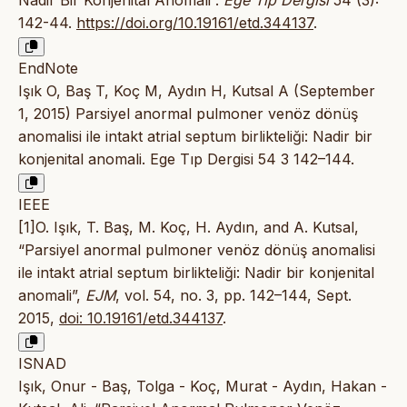
142-44.
https://doi.org/10.19161/etd.344137
.
EndNote
Işık O, Baş T, Koç M, Aydın H, Kutsal A (September
1, 2015) Parsiyel anormal pulmoner venöz dönüş
anomalisi ile intakt atrial septum birlikteliği: Nadir bir
konjenital anomali. Ege Tıp Dergisi 54 3 142–144.
IEEE
[1]O. Işık, T. Baş, M. Koç, H. Aydın, and A. Kutsal,
“Parsiyel anormal pulmoner venöz dönüş anomalisi
ile intakt atrial septum birlikteliği: Nadir bir konjenital
anomali”,
EJM
, vol. 54, no. 3, pp. 142–144, Sept.
2015,
doi: 10.19161/etd.344137
.
ISNAD
Işık, Onur - Baş, Tolga - Koç, Murat - Aydın, Hakan -