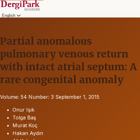
English
Partial anomalous
pulmonary venous return
with intact atrial septum: A
rare congenital anomaly
Volume: 54
Number: 3
September 1, 2015
Onur Işık
Tolga Baş
Murat Koç
Hakan Aydın