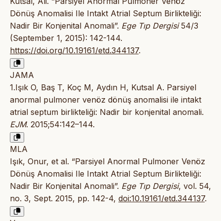
Kutsal, Ali. “Parsiyel Anormal Pulmoner Venöz
Dönüş Anomalisi Ile Intakt Atrial Septum Birlikteliği:
Nadir Bir Konjenital Anomali”.
Ege Tıp Dergisi
54/3
(September 1, 2015): 142-144.
https://doi.org/10.19161/etd.344137
.
JAMA
1.Işık O, Baş T, Koç M, Aydın H, Kutsal A. Parsiyel
anormal pulmoner venöz dönüş anomalisi ile intakt
atrial septum birlikteliği: Nadir bir konjenital anomali.
EJM
. 2015;54:142–144.
MLA
Işık, Onur, et al. “Parsiyel Anormal Pulmoner Venöz
Dönüş Anomalisi Ile Intakt Atrial Septum Birlikteliği:
Nadir Bir Konjenital Anomali”.
Ege Tıp Dergisi
, vol. 54,
no. 3, Sept. 2015, pp. 142-4,
doi:10.19161/etd.344137
.