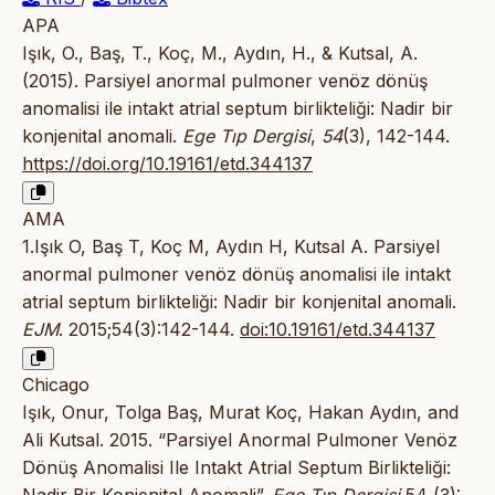
APA
Işık, O., Baş, T., Koç, M., Aydın, H., & Kutsal, A.
(2015). Parsiyel anormal pulmoner venöz dönüş
anomalisi ile intakt atrial septum birlikteliği: Nadir bir
konjenital anomali.
Ege Tıp Dergisi
,
54
(3), 142-144.
https://doi.org/10.19161/etd.344137
AMA
1.Işık O, Baş T, Koç M, Aydın H, Kutsal A. Parsiyel
anormal pulmoner venöz dönüş anomalisi ile intakt
atrial septum birlikteliği: Nadir bir konjenital anomali.
EJM
. 2015;54(3):142-144.
doi:10.19161/etd.344137
Chicago
Işık, Onur, Tolga Baş, Murat Koç, Hakan Aydın, and
Ali Kutsal. 2015. “Parsiyel Anormal Pulmoner Venöz
Dönüş Anomalisi Ile Intakt Atrial Septum Birlikteliği:
Nadir Bir Konjenital Anomali”.
Ege Tıp Dergisi
54 (3):