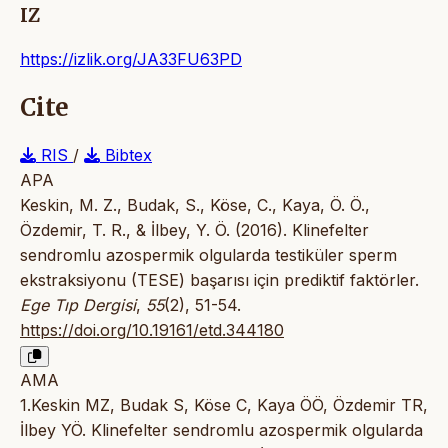
IZ
https://izlik.org/JA33FU63PD
Cite
RIS
/
Bibtex
APA
Keskin, M. Z., Budak, S., Köse, C., Kaya, Ö. Ö.,
Özdemir, T. R., & İlbey, Y. Ö. (2016). Klinefelter
sendromlu azospermik olgularda testiküler sperm
ekstraksiyonu (TESE) başarısı için prediktif faktörler.
Ege Tıp Dergisi
,
55
(2), 51-54.
https://doi.org/10.19161/etd.344180
AMA
1.Keskin MZ, Budak S, Köse C, Kaya ÖÖ, Özdemir TR,
İlbey YÖ. Klinefelter sendromlu azospermik olgularda