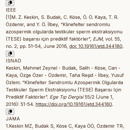
IEEE
[1]M. Z. Keskin, S. Budak, C. Köse, Ö. Ö. Kaya, T. R.
Özdemir, and Y. Ö. İlbey, “Klinefelter sendromlu
azospermik olgularda testiküler sperm ekstraksiyonu
(TESE) başarısı için prediktif faktörler”,
EJM
, vol. 55,
no. 2, pp. 51–54, June 2016,
doi: 10.19161/etd.344180
.
ISNAD
Keskin, Mehmet Zeynel - Budak, Salih - Köse, Can -
Kaya, Özge Özer - Özdemir, Taha Reşid - İlbey, Yusuf
Özlem. “Klinefelter Sendromlu Azospermik Olgularda
Testiküler Sperm Ekstraksiyonu (TESE) Başarısı Için
Prediktif Faktörler”.
Ege Tıp Dergisi
55/2 (June 1,
2016): 51-54.
https://doi.org/10.19161/etd.344180
.
JAMA
1.Keskin MZ, Budak S, Köse C, Kaya ÖÖ, Özdemir TR,