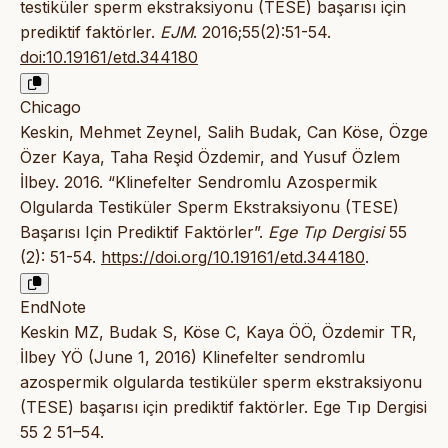
testiküler sperm ekstraksiyonu (TESE) başarısı için
prediktif faktörler.
EJM
. 2016;55(2):51-54.
doi:10.19161/etd.344180
Chicago
Keskin, Mehmet Zeynel, Salih Budak, Can Köse, Özge
Özer Kaya, Taha Reşid Özdemir, and Yusuf Özlem
İlbey. 2016. “Klinefelter Sendromlu Azospermik
Olgularda Testiküler Sperm Ekstraksiyonu (TESE)
Başarısı Için Prediktif Faktörler”.
Ege Tıp Dergisi
55
(2): 51-54.
https://doi.org/10.19161/etd.344180
.
EndNote
Keskin MZ, Budak S, Köse C, Kaya ÖÖ, Özdemir TR,
İlbey YÖ (June 1, 2016) Klinefelter sendromlu
azospermik olgularda testiküler sperm ekstraksiyonu
(TESE) başarısı için prediktif faktörler. Ege Tıp Dergisi
55 2 51–54.