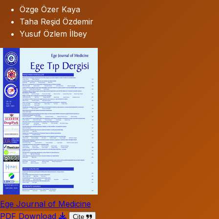
Özge Özer Kaya
Taha Reşid Özdemir
Yusuf Özlem İlbey
Ege Journal of Medicine
PDF Download
Cite