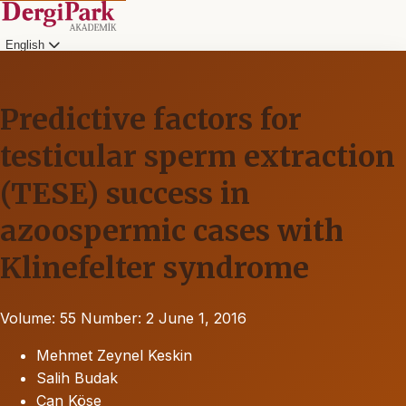
English
Predictive factors for
testicular sperm extraction
(TESE) success in
azoospermic cases with
Klinefelter syndrome
Volume: 55
Number: 2
June 1, 2016
Mehmet Zeynel Keskin
Salih Budak
Can Köse