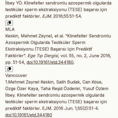
İlbey YÖ. Klinefelter sendromlu azospermik olgularda
testiküler sperm ekstraksiyonu (TESE) başarısı için
prediktif faktörler.
EJM
. 2016;55:51–54.
MLA
Keskin, Mehmet Zeynel, et al. “Klinefelter Sendromlu
Azospermik Olgularda Testiküler Sperm
Ekstraksiyonu (TESE) Başarısı Için Prediktif
Faktörler”.
Ege Tıp Dergisi
, vol. 55, no. 2, June 2016,
pp. 51-54,
doi:10.19161/etd.344180
.
Vancouver
1.Mehmet Zeynel Keskin, Salih Budak, Can Köse,
Özge Özer Kaya, Taha Reşid Özdemir, Yusuf Özlem
İlbey. Klinefelter sendromlu azospermik olgularda
testiküler sperm ekstraksiyonu (TESE) başarısı için
prediktif faktörler. EJM. 2016 Jun. 1;55(2):51-4.
doi:10.19161/etd.344180