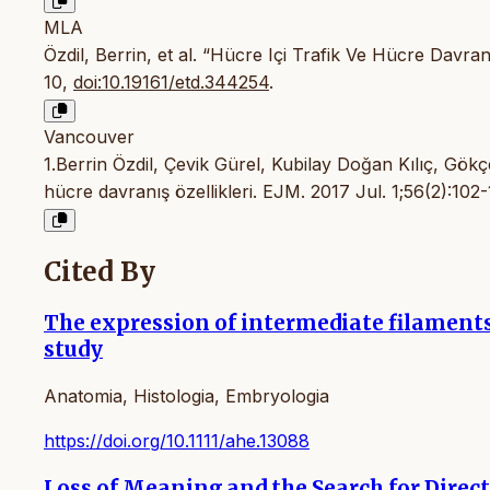
MLA
Özdil, Berrin, et al. “Hücre Içi Trafik Ve Hücre Davranı
10,
doi:10.19161/etd.344254
.
Vancouver
1.Berrin Özdil, Çevik Gürel, Kubilay Doğan Kılıç, Gök
hücre davranış özellikleri. EJM. 2017 Jul. 1;56(2):102
Cited By
The expression of intermediate filament
study
Anatomia, Histologia, Embryologia
https://doi.org/10.1111/ahe.13088
Loss of Meaning and the Search for Direct