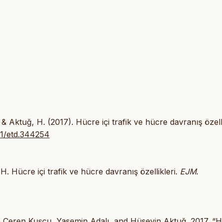
., & Aktuğ, H. (2017). Hücre içi trafik ve hücre davranış özelli
161/etd.344254
H. Hücre içi trafik ve hücre davranış özellikleri.
EJM
.
çe Ceren Kuşçu, Yasemin Adalı, and Hüseyin Aktuğ. 2017. “