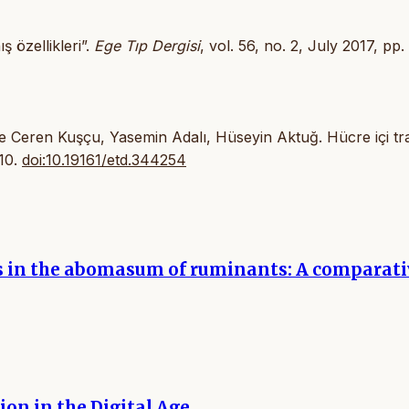
ş özellikleri”.
Ege Tıp Dergisi
, vol. 56, no. 2, July 2017, pp.
çe Ceren Kuşçu, Yasemin Adalı, Hüseyin Aktuğ. Hücre içi tra
-10.
doi:10.19161/etd.344254
s in the abomasum of ruminants: A comparati
ion in the Digital Age