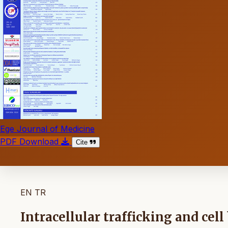
Ege Journal of Medicine
PDF Download
Cite
EN
TR
Intracellular trafficking and cell