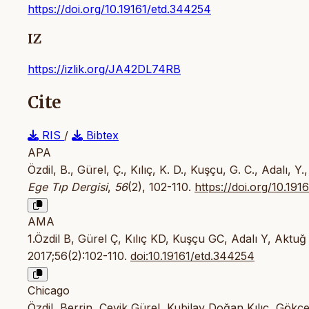
https://doi.org/10.19161/etd.344254
IZ
https://izlik.org/JA42DL74RB
Cite
RIS
/
Bibtex
APA
Özdil, B., Gürel, Ç., Kılıç, K. D., Kuşçu, G. C., Adalı, Y
Ege Tıp Dergisi
,
56
(2), 102-110.
https://doi.org/10.19
AMA
1.Özdil B, Gürel Ç, Kılıç KD, Kuşçu GC, Adalı Y, Aktuğ 
2017;56(2):102-110.
doi:10.19161/etd.344254
Chicago
Özdil, Berrin, Çevik Gürel, Kubilay Doğan Kılıç, Gök