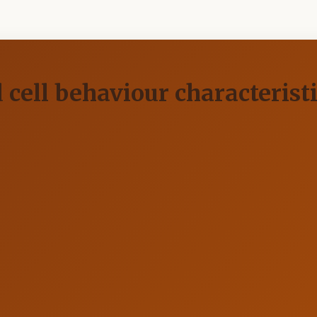
d cell behaviour characterist