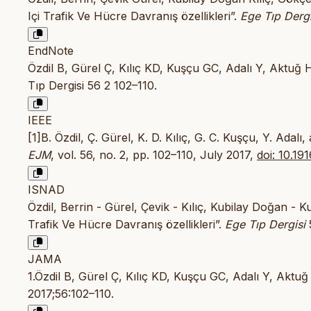
Içi Trafik Ve Hücre Davranış özellikleri”.
Ege Tıp Dergi
EndNote
Özdil B, Gürel Ç, Kılıç KD, Kuşçu GC, Adalı Y, Aktuğ H 
Tıp Dergisi 56 2 102–110.
IEEE
[1]B. Özdil, Ç. Gürel, K. D. Kılıç, G. C. Kuşçu, Y. Adalı
EJM
, vol. 56, no. 2, pp. 102–110, July 2017,
doi: 10.19
ISNAD
Özdil, Berrin - Gürel, Çevik - Kılıç, Kubilay Doğan -
Trafik Ve Hücre Davranış özellikleri”.
Ege Tıp Dergisi
5
JAMA
1.Özdil B, Gürel Ç, Kılıç KD, Kuşçu GC, Adalı Y, Aktuğ 
2017;56:102–110.