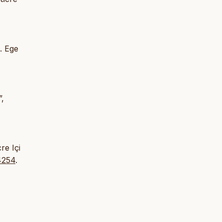
i. Ege
”,
re Içi
44254
.