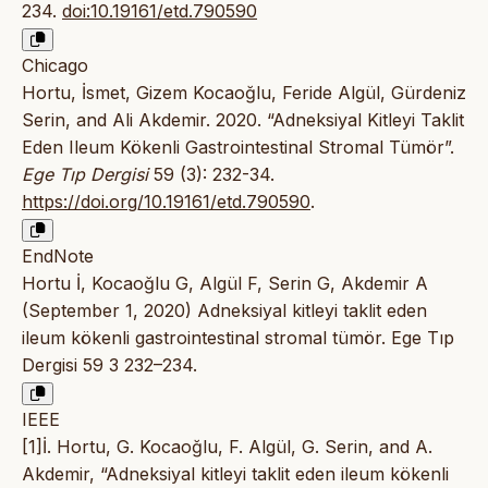
234.
doi:10.19161/etd.790590
Chicago
Hortu, İsmet, Gizem Kocaoğlu, Feride Algül, Gürdeniz
Serin, and Ali Akdemir. 2020. “Adneksiyal Kitleyi Taklit
Eden Ileum Kökenli Gastrointestinal Stromal Tümör”.
Ege Tıp Dergisi
59 (3): 232-34.
https://doi.org/10.19161/etd.790590
.
EndNote
Hortu İ, Kocaoğlu G, Algül F, Serin G, Akdemir A
(September 1, 2020) Adneksiyal kitleyi taklit eden
ileum kökenli gastrointestinal stromal tümör. Ege Tıp
Dergisi 59 3 232–234.
IEEE
[1]İ. Hortu, G. Kocaoğlu, F. Algül, G. Serin, and A.
Akdemir, “Adneksiyal kitleyi taklit eden ileum kökenli