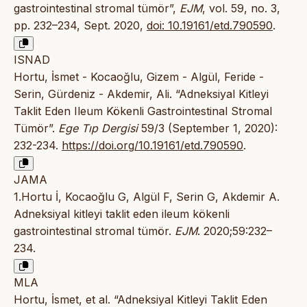
gastrointestinal stromal tümör”,
EJM
, vol. 59, no. 3,
pp. 232–234, Sept. 2020,
doi: 10.19161/etd.790590
.
ISNAD
Hortu, İsmet - Kocaoğlu, Gizem - Algül, Feride -
Serin, Gürdeniz - Akdemir, Ali. “Adneksiyal Kitleyi
Taklit Eden Ileum Kökenli Gastrointestinal Stromal
Tümör”.
Ege Tıp Dergisi
59/3 (September 1, 2020):
232-234.
https://doi.org/10.19161/etd.790590
.
JAMA
1.Hortu İ, Kocaoğlu G, Algül F, Serin G, Akdemir A.
Adneksiyal kitleyi taklit eden ileum kökenli
gastrointestinal stromal tümör.
EJM
. 2020;59:232–
234.
MLA
Hortu, İsmet, et al. “Adneksiyal Kitleyi Taklit Eden