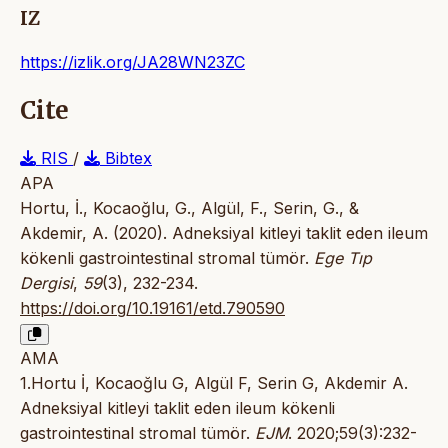
IZ
https://izlik.org/JA28WN23ZC
Cite
RIS
/
Bibtex
APA
Hortu, İ., Kocaoğlu, G., Algül, F., Serin, G., &
Akdemir, A. (2020). Adneksiyal kitleyi taklit eden ileum
kökenli gastrointestinal stromal tümör.
Ege Tıp
Dergisi
,
59
(3), 232-234.
https://doi.org/10.19161/etd.790590
AMA
1.Hortu İ, Kocaoğlu G, Algül F, Serin G, Akdemir A.
Adneksiyal kitleyi taklit eden ileum kökenli
gastrointestinal stromal tümör.
EJM
. 2020;59(3):232-