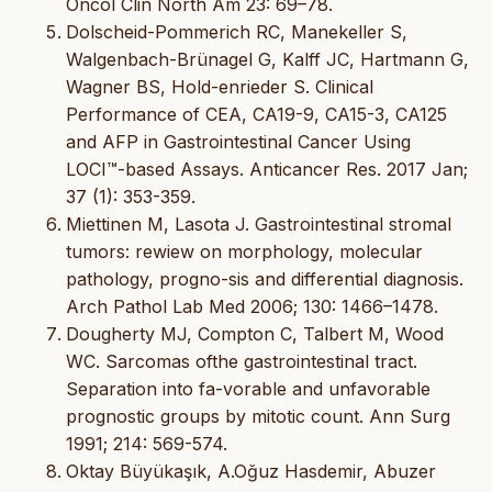
Oncol Clin North Am 23: 69–78.
Dolscheid-Pommerich RC, Manekeller S,
Walgenbach-Brünagel G, Kalff JC, Hartmann G,
Wagner BS, Hold-enrieder S. Clinical
Performance of CEA, CA19-9, CA15-3, CA125
and AFP in Gastrointestinal Cancer Using
LOCI™-based Assays. Anticancer Res. 2017 Jan;
37 (1): 353-359.
Miettinen M, Lasota J. Gastrointestinal stromal
tumors: rewiew on morphology, molecular
pathology, progno-sis and differential diagnosis.
Arch Pathol Lab Med 2006; 130: 1466–1478.
Dougherty MJ, Compton C, Talbert M, Wood
WC. Sarcomas ofthe gastrointestinal tract.
Separation into fa-vorable and unfavorable
prognostic groups by mitotic count. Ann Surg
1991; 214: 569-574.
Oktay Büyükaşık, A.Oğuz Hasdemir, Abuzer