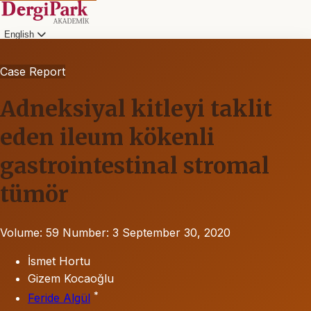
English
Case Report
Adneksiyal kitleyi taklit
eden ileum kökenli
gastrointestinal stromal
tümör
Volume: 59
Number: 3
September 30, 2020
İsmet Hortu
Gizem Kocaoğlu
*
Feride Algül