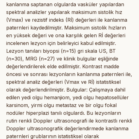
kanlanma saptanan olgularda vasküler yapılardan
spektral analizler yapılarak maksimum sistolik hız
(Vmax) ve rezistif indeks (Rİ) değerleri ile kanlanma
paternleri kaydedilmiştir. Maksimum sistolik hızların
en yüksek değeri ve ona karşılık gelen Rİ değerleri
incelenen lezyon için belirleyici kabul edilmiştir.
Lezyon tanıları biyopsi (n=15) gri skala US, BT
(n=30), MRG (n=27) ve klinik bulgular eşliğinde
değerlendirilerek elde edillmiştir. Kontrast madde
öncesi ve sonrası lezyonların kanlanma paternleri ile,
spektral analiz değerleri (Vmax ve Rİ) istatistiksel
olarak değerlendirilmiştir. Bulgular: Çalışmaya dahil
edilen yedi olgu hemanjiom, yedi olgu hepatosellüler
karsinom, yirmi olgu metastaz ve bir olgu fokal
nodüler hiperplazi tanılı olgulardı. Bu lezyonların
rutin renkli Doppler ultrasonografi ile kontrastlı renkli
Doppler ultrasonografik değerlendirmede kanlanma
paternleri grublarının istatistiksel olarak