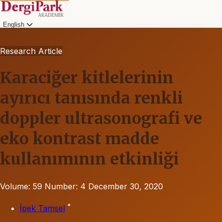
English
Research Article
Karaciğer kitlelerinin
ayırıcı tanısında renkli
doppler ultrasonografi ve
eko kontrast madde
kullanımının etkinliği
Volume: 59
Number: 4
December 30, 2020
*
İpek Tamsel