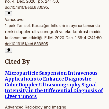
no. 4, Dec. 2020, pp. 241-50,
doi:10.19161/etd.833695
.
Vancouver
1.İpek Tamsel. Karaciğer kitlelerinin ayırıcı tanısında
renkli doppler ultrasonografi ve eko kontrast madde
kullanımının etkinliği. EJM. 2020 Dec. 1;59(4):241-50.
doi:10.19161/etd.833695
Cited By
Microparticle Suspension Intravenous
Applications to Enhance Diagnostic
Color Doppler Ultrasonography Signal
Intensity in the Differential Diagnosis of
Liver Tumors
Advanced Radiology and Imaging