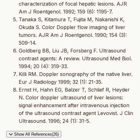
characterization of focal hepatic lesions. AJR
Am J Roentgenol. 1992; 159 (6): 1195-7.
Tanaka S, Kitamura T, Fujita M, Nakanishi K,
Okuda S. Color Doppler flow imaging of liver
tumors. AJR Am J Roentgenol. 1990; 154 (3):
509-14.
Goldberg BB, Liu JB, Forsberg F. Ultrasound
contrast agents: A review. Ultrasound Med Biol.
1994; 20 (4): 319-33.
Killi RM. Doppler sonography of the native liver.
Eur J Radiology 1999; 32 (1): 21-35.
Ernst H, Hahn EG, Balzer T, Schlief R, Heyder
N. Color doppler ultrasound of liver lesions:
signal enhancement after intravenous injection
of the ultrasound contrast agent Levovist. J Clin
Ultrasound. 1996; 24 (1): 31-5.
Show All References(26)