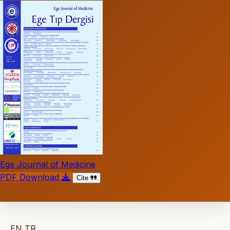
Ege Journal of Medicine
PDF Download
Cite
EN
TR