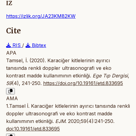
IZ
https://izlik.org/JA23KM82KW
Cite
RIS
/
Bibtex
APA
Tamsel, İ. (2020). Karaciğer kitlelerinin ayırıcı
tanısında renkli doppler ultrasonografi ve eko
kontrast madde kullanımının etkinliği.
Ege Tıp Dergisi
,
59
(4), 241-250.
https://doi.org/10.19161/etd.833695
AMA
1.Tamsel İ. Karaciğer kitlelerinin ayırıcı tanısında renkli
doppler ultrasonografi ve eko kontrast madde
kullanımının etkinliği.
EJM
. 2020;59(4):241-250.
doi:10.19161/etd.833695