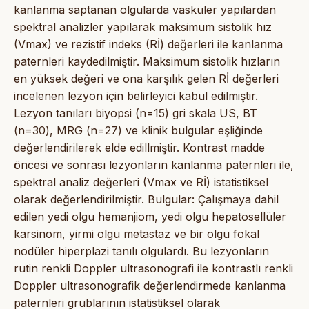
kanlanma saptanan olgularda vasküler yapılardan
spektral analizler yapılarak maksimum sistolik hız
(Vmax) ve rezistif indeks (Rİ) değerleri ile kanlanma
paternleri kaydedilmiştir. Maksimum sistolik hızların
en yüksek değeri ve ona karşılık gelen Rİ değerleri
incelenen lezyon için belirleyici kabul edilmiştir.
Lezyon tanıları biyopsi (n=15) gri skala US, BT
(n=30), MRG (n=27) ve klinik bulgular eşliğinde
değerlendirilerek elde edillmiştir. Kontrast madde
öncesi ve sonrası lezyonların kanlanma paternleri ile,
spektral analiz değerleri (Vmax ve Rİ) istatistiksel
olarak değerlendirilmiştir. Bulgular: Çalışmaya dahil
edilen yedi olgu hemanjiom, yedi olgu hepatosellüler
karsinom, yirmi olgu metastaz ve bir olgu fokal
nodüler hiperplazi tanılı olgulardı. Bu lezyonların
rutin renkli Doppler ultrasonografi ile kontrastlı renkli
Doppler ultrasonografik değerlendirmede kanlanma
paternleri grublarının istatistiksel olarak