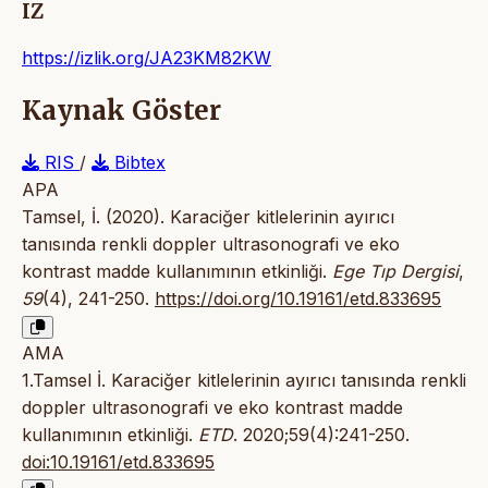
IZ
https://izlik.org/JA23KM82KW
Kaynak Göster
RIS
/
Bibtex
APA
Tamsel, İ. (2020). Karaciğer kitlelerinin ayırıcı
tanısında renkli doppler ultrasonografi ve eko
kontrast madde kullanımının etkinliği.
Ege Tıp Dergisi
,
59
(4), 241-250.
https://doi.org/10.19161/etd.833695
AMA
1.Tamsel İ. Karaciğer kitlelerinin ayırıcı tanısında renkli
doppler ultrasonografi ve eko kontrast madde
kullanımının etkinliği.
ETD
. 2020;59(4):241-250.
doi:10.19161/etd.833695