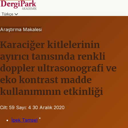
Türkçe
Araştırma Makalesi
Karaciğer kitlelerinin
ayırıcı tanısında renkli
doppler ultrasonografi ve
eko kontrast madde
kullanımının etkinliği
Cilt: 59
Sayı: 4
30 Aralık 2020
*
İpek Tamsel