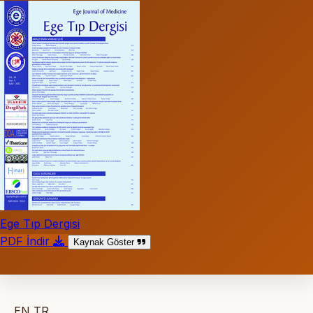
Ege Tıp Dergisi
PDF İndir
Kaynak Göster
EN
TR