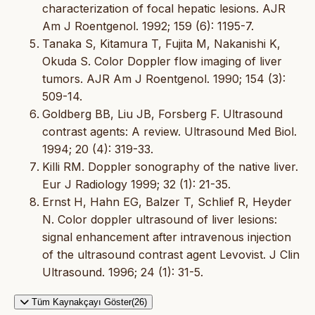
characterization of focal hepatic lesions. AJR
Am J Roentgenol. 1992; 159 (6): 1195-7.
Tanaka S, Kitamura T, Fujita M, Nakanishi K,
Okuda S. Color Doppler flow imaging of liver
tumors. AJR Am J Roentgenol. 1990; 154 (3):
509-14.
Goldberg BB, Liu JB, Forsberg F. Ultrasound
contrast agents: A review. Ultrasound Med Biol.
1994; 20 (4): 319-33.
Killi RM. Doppler sonography of the native liver.
Eur J Radiology 1999; 32 (1): 21-35.
Ernst H, Hahn EG, Balzer T, Schlief R, Heyder
N. Color doppler ultrasound of liver lesions:
signal enhancement after intravenous injection
of the ultrasound contrast agent Levovist. J Clin
Ultrasound. 1996; 24 (1): 31-5.
Tüm Kaynakçayı Göster(26)