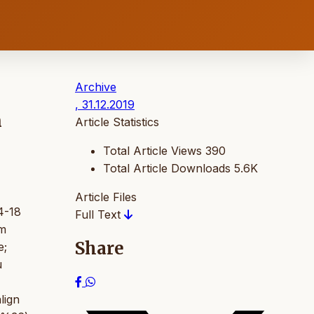
Archive
, 31.12.2019
n
Article Statistics
Total Article Views
390
Total Article Downloads
5.6K
Article Files
4-18
Full Text
üm
Share
e;
u
lign