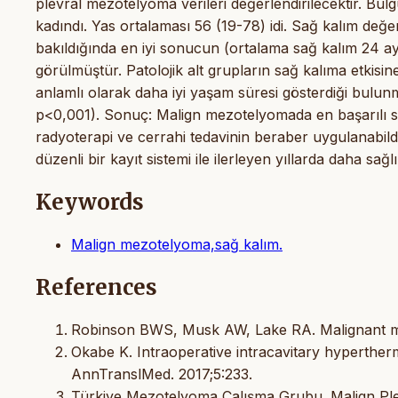
plevral mezotelyoma verileri değerlendirilecektir. Bul
kadındı. Yas ortalaması 56 (19-78) idi. Sağ kalım değer
bakıldığında en iyi sonucun (ortalama sağ kalım 24 ay
görülmüştür. Patolojik alt grupların sağ kalıma etkisin
anlamlı olarak daha iyi yaşam süresi gösterdiği bulun
p<0,001). Sonuç: Malign mezotelyomada en başarılı so
radyoterapi ve cerrahi tedavinin beraber uygulanabildi
düzenli bir kayıt sistemi ile ilerleyen yıllarda daha sa
Keywords
Malign mezotelyoma,sağ kalım.
References
Robinson BWS, Musk AW, Lake RA. Malignant me
Okabe K. Intraoperative intracavitary hyperthe
AnnTranslMed. 2017;5:233.
Türkiye Mezotelyoma Çalışma Grubu. Malign Plev