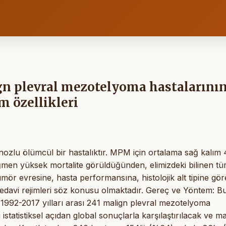
gn plevral mezotelyoma hastalarını
m özellikleri
lu ölümcül bir hastalıktır. MPM için ortalama sağ kalım 
ğmen yüksek mortalite görüldüğünden, elimizdeki bilinen t
mör evresine, hasta performansına, histolojik alt tipine gör
tedavi rejimleri söz konusu olmaktadır. Gereç ve Yöntem: B
 1992-2017 yılları arası 241 malign plevral mezotelyoma
 istatistiksel açıdan global sonuçlarla karşılaştırılacak ve ma