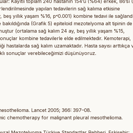
gular: Kayıtlı toplam 240 hastanın 154’ü (%64) erkek, 86’sı
lendirilmesinde yapılan tedavilerin sağ kalıma etkisine
, beş yıllık yaşam %16, p˂0.001) kombine tedavi ile sağland
e bakıldığında (Grafik 5) epiteloid mezotelyoma alt tipinin de
muştur (ortalama sağ kalım 24 ay, beş yıllık yaşam %15,
nuçlar kombine tedavilerle elde edilmektedir. Kemoterapi,
ği hastalarda sağ kalım uzamaktadır. Hasta sayısı arttıkça 
ğlıklı sonuçlar verebileceğimizi düşünüyoruz.
sothelioma. Lancet 2005; 366: 397–08.
rmic chemotherapy for malignant pleural mesothelioma.
ral Mezotelyoma Türkiye Standartlar Rehberi. Eskişehir: