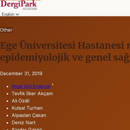
English
Other
Ege Üniversitesi Hastanesi
epidemiyolojik ve genel sağ
December 31, 2019
*
Ayşe Gül Ergönül
Tevfik İlker Akçam
Ali Özdil
Kutsal Turhan
Alpaslan Çakan
Deniz Nart
Serdar Özkök