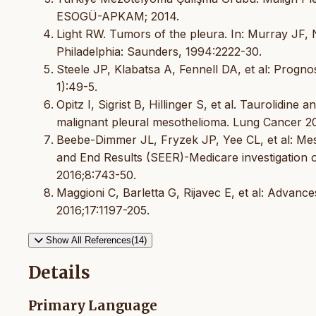
ESOGÜ-APKAM; 2014.
Light RW. Tumors of the pleura. In: Murray JF, N
Philadelphia: Saunders, 1994:2222-30.
Steele JP, Klabatsa A, Fennell DA, et al: Progn
1):49-5.
Opitz I, Sigrist B, Hillinger S, et al. Taurolidine
malignant pleural mesothelioma. Lung Cancer 2
Beebe-Dimmer JL, Fryzek JP, Yee CL, et al: Meso
and End Results (SEER)-Medicare investigation of
2016;8:743-50.
Maggioni C, Barletta G, Rijavec E, et al: Advan
2016;17:1197-205.
Show All References(14)
Details
Primary Language