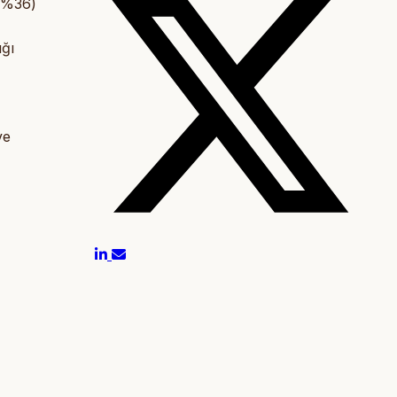
 (%36)
ığı
ve