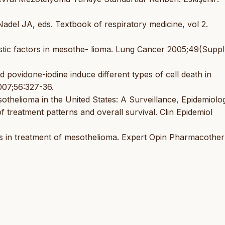
adel JA, eds. Textbook of respiratory medicine, vol 2.
ostic factors in mesothe- lioma. Lung Cancer 2005;49(Suppl
 and povidone-iodine induce different types of cell death in
007;56:327-36.
thelioma in the United States: A Surveillance, Epidemiolo
 treatment patterns and overall survival. Clin Epidemiol
ces in treatment of mesothelioma. Expert Opin Pharmacother