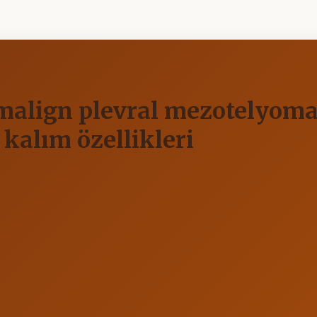
 malign plevral mezotelyoma
 kalım özellikleri