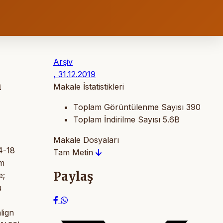
Arşiv
, 31.12.2019
n
Makale İstatistikleri
Toplam Görüntülenme Sayısı
390
Toplam İndirilme Sayısı
5.6B
Makale Dosyaları
4-18
Tam Metin
üm
Paylaş
e;
u
lign