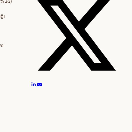
 (%36)
ığı
ve