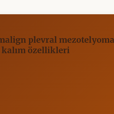
 malign plevral mezotelyoma
 kalım özellikleri