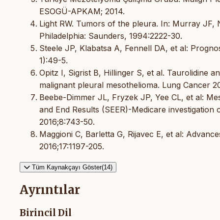
ESOGÜ-APKAM; 2014.
Light RW. Tumors of the pleura. In: Murray JF, N
Philadelphia: Saunders, 1994:2222-30.
Steele JP, Klabatsa A, Fennell DA, et al: Progn
1):49-5.
Opitz I, Sigrist B, Hillinger S, et al. Taurolidine
malignant pleural mesothelioma. Lung Cancer 2
Beebe-Dimmer JL, Fryzek JP, Yee CL, et al: Meso
and End Results (SEER)-Medicare investigation of
2016;8:743-50.
Maggioni C, Barletta G, Rijavec E, et al: Advan
2016;17:1197-205.
Tüm Kaynakçayı Göster(14)
Ayrıntılar
Birincil Dil