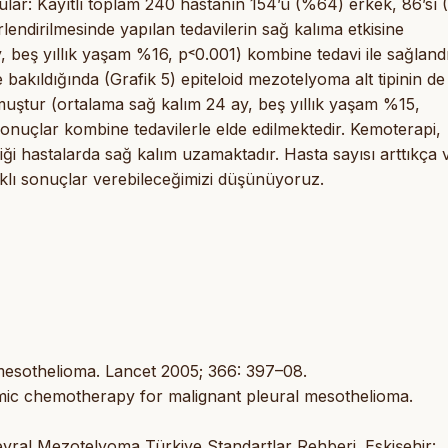
gular: Kayıtlı toplam 240 hastanın 154’ü (%64) erkek, 86’sı
lendirilmesinde yapılan tedavilerin sağ kalıma etkisine
, beş yıllık yaşam %16, p˂0.001) kombine tedavi ile sağland
e bakıldığında (Grafik 5) epiteloid mezotelyoma alt tipinin de
muştur (ortalama sağ kalım 24 ay, beş yıllık yaşam %15,
nuçlar kombine tedavilerle elde edilmektedir. Kemoterapi,
ği hastalarda sağ kalım uzamaktadır. Hasta sayısı arttıkça 
ğlıklı sonuçlar verebileceğimizi düşünüyoruz.
sothelioma. Lancet 2005; 366: 397–08.
rmic chemotherapy for malignant pleural mesothelioma.
ral Mezotelyoma Türkiye Standartlar Rehberi. Eskişehir: