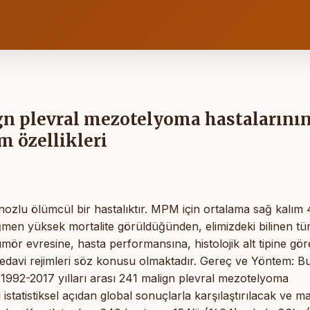
gn plevral mezotelyoma hastalarını
m özellikleri
lu ölümcül bir hastalıktır. MPM için ortalama sağ kalım 
ğmen yüksek mortalite görüldüğünden, elimizdeki bilinen t
mör evresine, hasta performansına, histolojik alt tipine gör
tedavi rejimleri söz konusu olmaktadır. Gereç ve Yöntem: B
 1992-2017 yılları arası 241 malign plevral mezotelyoma
 istatistiksel açıdan global sonuçlarla karşılaştırılacak ve ma