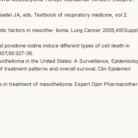
adel JA, eds. Textbook of respiratory medicine, vol 2.
ostic factors in mesothe- lioma. Lung Cancer 2005;49(Suppl
 and povidone-iodine induce different types of cell death in
007;56:327-36.
thelioma in the United States: A Surveillance, Epidemiolo
 treatment patterns and overall survival. Clin Epidemiol
ces in treatment of mesothelioma. Expert Opin Pharmacother