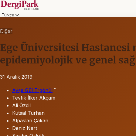
Türkçe
Diğer
Ege Üniversitesi Hastanesi
epidemiyolojik ve genel sağ
31 Aralık 2019
*
Ayşe Gül Ergönül
Tevfik İlker Akçam
Ali Özdil
Kutsal Turhan
Alpaslan Çakan
Deniz Nart
Serdar Özkök