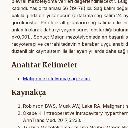
plevral mezotelyoma verileri değerlendirilecektir. Bul
kadındı. Yas ortalaması 56 (19-78) idi. Sağ kalım değer
bakıldığında en iyi sonucun (ortalama sağ kalım 24 ay
görülmüştür. Patolojik alt grupların sağ kalıma etkisin
anlamlı olarak daha iyi yaşam süresi gösterdiği bulun
p<0,001). Sonuç: Malign mezotelyomada en başarılı so
radyoterapi ve cerrahi tedavinin beraber uygulanabildi
düzenli bir kayıt sistemi ile ilerleyen yıllarda daha sa
Anahtar Kelimeler
Malign mezotelyoma,sağ kalım.
Kaynakça
Robinson BWS, Musk AW, Lake RA. Malignant me
Okabe K. Intraoperative intracavitary hyperthe
AnnTranslMed. 2017;5:233.
Türkiye Mezotelyoma Çalışma Grubu. Malign Plev