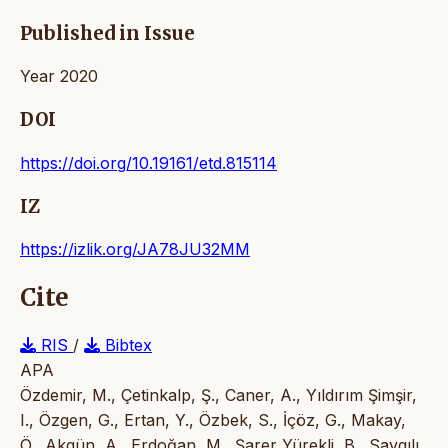
Published in Issue
Year 2020
DOI
https://doi.org/10.19161/etd.815114
IZ
https://izlik.org/JA78JU32MM
Cite
RIS
/
Bibtex
APA
Özdemir, M., Çetinkalp, Ş., Caner, A., Yıldırım Şimşir,
I., Özgen, G., Ertan, Y., Özbek, S., İçöz, G., Makay,
Ö., Akgün, A., Erdoğan, M., Şarer Yürekli, B., Saygılı,