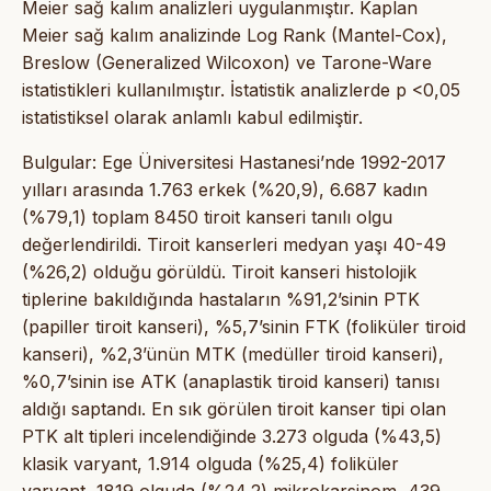
Meier sağ kalım analizleri uygulanmıştır. Kaplan
Meier sağ kalım analizinde Log Rank (Mantel-Cox),
Breslow (Generalized Wilcoxon) ve Tarone-Ware
istatistikleri kullanılmıştır. İstatistik analizlerde p <0,05
istatistiksel olarak anlamlı kabul edilmiştir.
Bulgular: Ege Üniversitesi Hastanesi’nde 1992-2017
yılları arasında 1.763 erkek (%20,9), 6.687 kadın
(%79,1) toplam 8450 tiroit kanseri tanılı olgu
değerlendirildi. Tiroit kanserleri medyan yaşı 40-49
(%26,2) olduğu görüldü. Tiroit kanseri histolojik
tiplerine bakıldığında hastaların %91,2’sinin PTK
(papiller tiroit kanseri), %5,7’sinin FTK (foliküler tiroid
kanseri), %2,3’ünün MTK (medüller tiroid kanseri),
%0,7’sinin ise ATK (anaplastik tiroid kanseri) tanısı
aldığı saptandı. En sık görülen tiroit kanser tipi olan
PTK alt tipleri incelendiğinde 3.273 olguda (%43,5)
klasik varyant, 1.914 olguda (%25,4) foliküler
varyant, 1819 olguda (%24,2) mikrokarsinom, 439