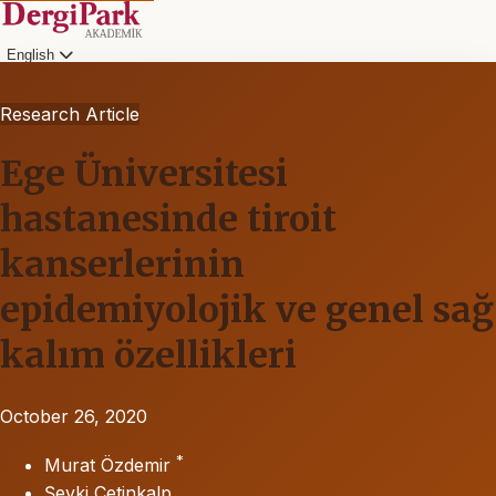
English
Research Article
Ege Üniversitesi
hastanesinde tiroit
kanserlerinin
epidemiyolojik ve genel sağ
kalım özellikleri
October 26, 2020
*
Murat Özdemir
Şevki Çetinkalp