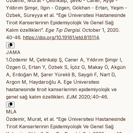
Özdemir, Murat - Çetinkalp, Şevki - Caner, Ayşe -
Yıldırım Şimşir, Ilgın - Özgen, Gökhan - Ertan, Yeşim -
Özbek, Süreyya et al. “Ege Üniversitesi Hastanesinde
Tiroit Kanserlerinin Epidemiyolojik Ve Genel Sağ
Kalım özellikleri”.
Ege Tıp Dergisi
. October 1, 2020.
40-46.
https://doi.org/10.19161/etd.815114
.
JAMA
1.Özdemir M, Çetinkalp Ş, Caner A, Yıldırım Şimşir I,
Özgen G, Ertan Y, Özbek S, İçöz G, Makay Ö, Akgün
A, Erdoğan M, Şarer Yürekli B, Saygılı F, Nart D,
Argon M, Haydaroğlu A. Ege Üniversitesi
hastanesinde tiroit kanserlerinin epidemiyolojik ve
genel sağ kalım özellikleri.
EJM
. 2020;:40–46.
MLA
Özdemir, Murat, et al. “Ege Üniversitesi Hastanesinde
Tiroit Kanserlerinin Epidemiyolojik Ve Genel Sağ