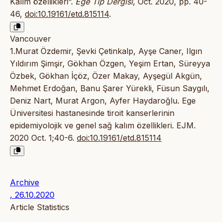
Kalım özellikleri”.
Ege Tıp Dergisi
, Oct. 2020, pp. 40-
46,
doi:10.19161/etd.815114
.
Vancouver
1.Murat Özdemir, Şevki Çetinkalp, Ayşe Caner, Ilgın
Yıldırım Şimşir, Gökhan Özgen, Yeşim Ertan, Süreyya
Özbek, Gökhan İçöz, Özer Makay, Ayşegül Akgün,
Mehmet Erdoğan, Banu Şarer Yürekli, Füsun Saygılı,
Deniz Nart, Murat Argon, Ayfer Haydaroğlu. Ege
Üniversitesi hastanesinde tiroit kanserlerinin
epidemiyolojik ve genel sağ kalım özellikleri. EJM.
2020 Oct. 1;40-6.
doi:10.19161/etd.815114
Archive
, 26.10.2020
Article Statistics