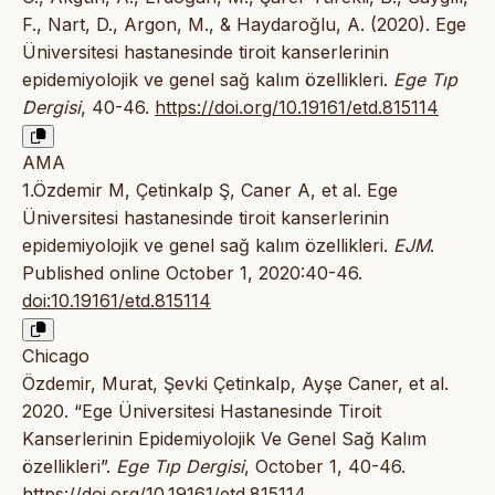
F., Nart, D., Argon, M., & Haydaroğlu, A. (2020). Ege
Üniversitesi hastanesinde tiroit kanserlerinin
epidemiyolojik ve genel sağ kalım özellikleri.
Ege Tıp
Dergisi
, 40-46.
https://doi.org/10.19161/etd.815114
AMA
1.Özdemir M, Çetinkalp Ş, Caner A, et al. Ege
Üniversitesi hastanesinde tiroit kanserlerinin
epidemiyolojik ve genel sağ kalım özellikleri.
EJM
.
Published online October 1, 2020:40-46.
doi:10.19161/etd.815114
Chicago
Özdemir, Murat, Şevki Çetinkalp, Ayşe Caner, et al.
2020. “Ege Üniversitesi Hastanesinde Tiroit
Kanserlerinin Epidemiyolojik Ve Genel Sağ Kalım
özellikleri”.
Ege Tıp Dergisi
, October 1, 40-46.
https://doi.org/10.19161/etd.815114
.