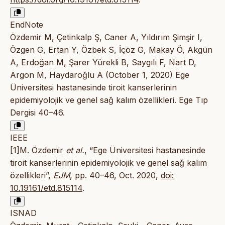
EndNote
Özdemir M, Çetinkalp Ş, Caner A, Yıldırım Şimşir I,
Özgen G, Ertan Y, Özbek S, İçöz G, Makay Ö, Akgün
A, Erdoğan M, Şarer Yürekli B, Saygılı F, Nart D,
Argon M, Haydaroğlu A (October 1, 2020) Ege
Üniversitesi hastanesinde tiroit kanserlerinin
epidemiyolojik ve genel sağ kalım özellikleri. Ege Tıp
Dergisi 40–46.
IEEE
[1]M. Özdemir
et al.
, “Ege Üniversitesi hastanesinde
tiroit kanserlerinin epidemiyolojik ve genel sağ kalım
özellikleri”,
EJM
, pp. 40–46, Oct. 2020,
doi:
10.19161/etd.815114
.
ISNAD