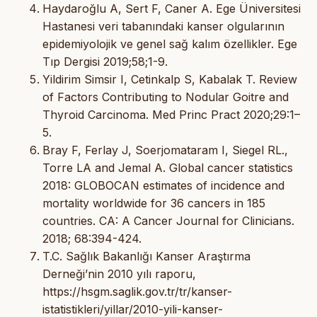
Haydaroğlu A, Sert F, Caner A. Ege Üniversitesi
Hastanesi veri tabanındaki kanser olgularının
epidemiyolojik ve genel sağ kalım özellikler. Ege
Tıp Dergisi 2019;58;1-9.
Yildirim Simsir I, Cetinkalp S, Kabalak T. Review
of Factors Contributing to Nodular Goitre and
Thyroid Carcinoma. Med Princ Pract 2020;29:1–
5.
Bray F, Ferlay J, Soerjomataram I, Siegel RL.,
Torre LA and Jemal A. Global cancer statistics
2018: GLOBOCAN estimates of incidence and
mortality worldwide for 36 cancers in 185
countries. CA: A Cancer Journal for Clinicians.
2018; 68:394-424.
T.C. Sağlık Bakanlığı Kanser Araştırma
Derneği’nin 2010 yılı raporu,
https://hsgm.saglik.gov.tr/tr/kanser-
istatistikleri/yillar/2010-yili-kanser-