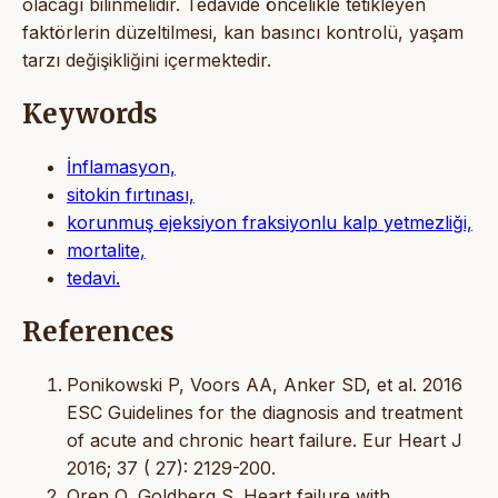
olacağı bilinmelidir. Tedavide öncelikle tetikleyen
faktörlerin düzeltilmesi, kan basıncı kontrolü, yaşam
tarzı değişikliğini içermektedir.
Keywords
İnflamasyon,
sitokin fırtınası,
korunmuş ejeksiyon fraksiyonlu kalp yetmezliği,
mortalite,
tedavi.
References
Ponikowski P, Voors AA, Anker SD, et al. 2016
ESC Guidelines for the diagnosis and treatment
of acute and chronic heart failure. Eur Heart J
2016; 37 ( 27): 2129-200.
Oren O, Goldberg S. Heart failure with