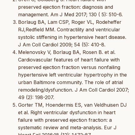
preserved ejection fraction: diagnosis and
management. Am J Med 2017; 130 ( 5): 510-6.
Borlaug BA, Lam CSP, Roger VL, Rodeheffer
RJ,Redfield MM. Contractility and ventricular
systolic stiffening in hypertensive heart disease.
J Am Coll Cardiol 2009; 54 (5): 410-8.
Melenovsky V, Borlaug BA, Rosen B. et al.
Cardiovascular features of heart failure with
preserved ejection fraction versus nonfailing
hypertensive left ventricular hypertrophy in the
urban Baltimore community. The role of atrial
remodeling/dysfunction. J Am Coll Cardiol 2007;
49 (2): 198-207.
Gorter TM, Hoendermis ES, van Veldhuisen DJ
et al. Right ventricular dysfunction in heart
failure with preserved ejection fraction: a
systematic review and meta-analysis. Eur J
Heart Fail 2016;18 (12): 1472-87.