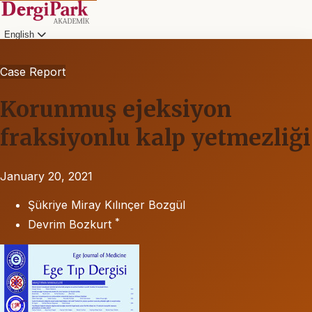
English
Case Report
Korunmuş ejeksiyon
fraksiyonlu kalp yetmezliği
January 20, 2021
Şükriye Miray Kılınçer Bozgül
*
Devrim Bozkurt