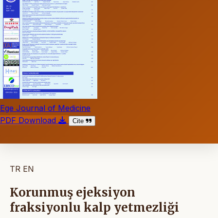
Ege Journal of Medicine
PDF Download
Cite
TR
EN
Korunmuş ejeksiyon
fraksiyonlu kalp yetmezliği