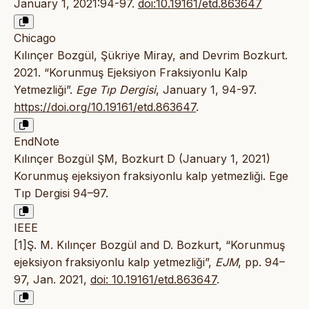
January 1, 2021:94-97.
doi:10.19161/etd.863647
Chicago
Kılınçer Bozgül, Şükriye Miray, and Devrim Bozkurt.
2021. “Korunmuş Ejeksiyon Fraksiyonlu Kalp
Yetmezliği”.
Ege Tıp Dergisi
, January 1, 94-97.
https://doi.org/10.19161/etd.863647
.
EndNote
Kılınçer Bozgül ŞM, Bozkurt D (January 1, 2021)
Korunmuş ejeksiyon fraksiyonlu kalp yetmezliği. Ege
Tıp Dergisi 94–97.
IEEE
[1]Ş. M. Kılınçer Bozgül and D. Bozkurt, “Korunmuş
ejeksiyon fraksiyonlu kalp yetmezliği”,
EJM
, pp. 94–
97, Jan. 2021,
doi: 10.19161/etd.863647
.