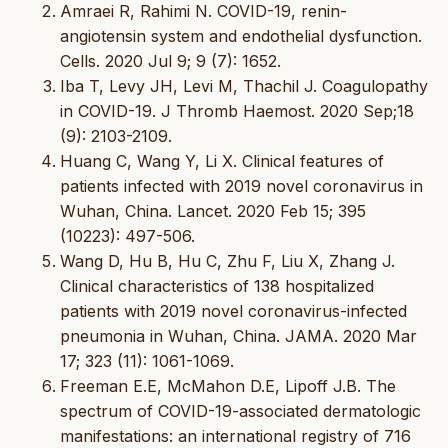
Amraei R, Rahimi N. COVID-19, renin-
angiotensin system and endothelial dysfunction.
Cells. 2020 Jul 9; 9 (7): 1652.
Iba T, Levy JH, Levi M, Thachil J. Coagulopathy
in COVID-19. J Thromb Haemost. 2020 Sep;18
(9): 2103-2109.
Huang C, Wang Y, Li X. Clinical features of
patients infected with 2019 novel coronavirus in
Wuhan, China. Lancet. 2020 Feb 15; 395
(10223): 497-506.
Wang D, Hu B, Hu C, Zhu F, Liu X, Zhang J.
Clinical characteristics of 138 hospitalized
patients with 2019 novel coronavirus-infected
pneumonia in Wuhan, China. JAMA. 2020 Mar
17; 323 (11): 1061-1069.
Freeman E.E, McMahon D.E, Lipoff J.B. The
spectrum of COVID-19-associated dermatologic
manifestations: an international registry of 716