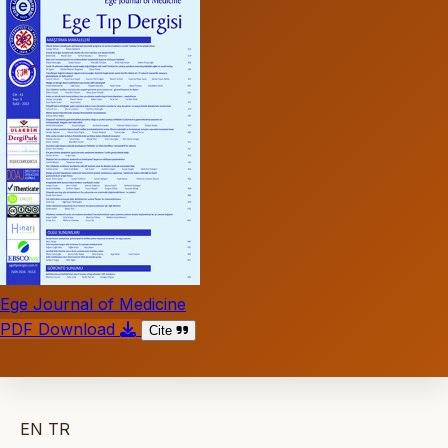
Ege Journal of Medicine
PDF Download
Cite
EN
TR