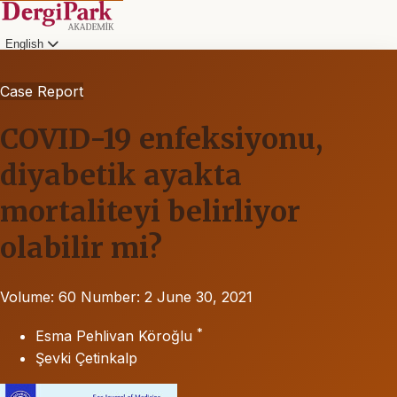
English
Case Report
COVID-19 enfeksiyonu,
diyabetik ayakta
mortaliteyi belirliyor
olabilir mi?
Volume: 60
Number: 2
June 30, 2021
*
Esma Pehlivan Köroğlu
Şevki Çetinkalp