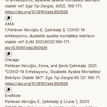
19 enfeksiyonu, diyabetik ayakta mortaliteyi belirliyor
olabilir mi?
Ege Tıp Dergisi
,
60
(2), 169-171.
https://doi.org/10.19161/etd.950926
AMA
1.Pehlivan Köroğlu E, Çetinkalp Ş. COVID-19
enfeksiyonu, diyabetik ayakta mortaliteyi belirliyor
olabilir mi?
EJM
. 2021;60(2):169-171.
doi:10.19161/etd.950926
Chicago
Pehlivan Köroğlu, Esma, and Şevki Çetinkalp. 2021.
“COVID-19 Enfeksiyonu, Diyabetik Ayakta Mortaliteyi
Belirliyor Olabilir Mi?”.
Ege Tıp Dergisi
60 (2): 169-71.
https://doi.org/10.19161/etd.950926
.
EndNote
Pehlivan Köroğlu E, Çetinkalp Ş (June 1, 2021)