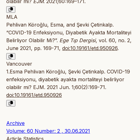
olabilir mi?
EJM
. 2021;60:169–171.
MLA
Pehlivan Köroğlu, Esma, and Şevki Çetinkalp.
“COVID-19 Enfeksiyonu, Diyabetik Ayakta Mortaliteyi
Belirliyor Olabilir Mi?”.
Ege Tıp Dergisi
, vol. 60, no. 2,
June 2021, pp. 169-71,
doi:10.19161/etd.950926
.
Vancouver
1.Esma Pehlivan Köroğlu, Şevki Çetinkalp. COVID-19
enfeksiyonu, diyabetik ayakta mortaliteyi belirliyor
olabilir mi? EJM. 2021 Jun. 1;60(2):169-71.
doi:10.19161/etd.950926
Archive
Volume: 60 Number: 2 , 30.06.2021
Article Statistics