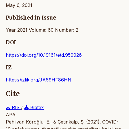
May 6, 2021
Published in Issue
Year 2021 Volume: 60 Number: 2
DOI
https://doi.org/10.19161/etd.950926
IZ
https://izlik.org/JA69HF86HN
Cite
RIS
/
Bibtex
APA
Pehlivan Köroğlu, E., & Çetinkalp, Ş. (2021). COVID-