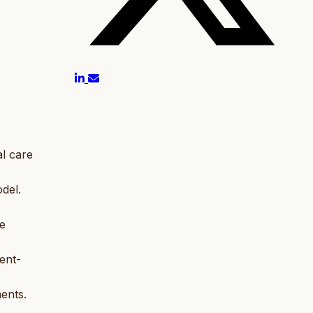
al care
del.
re
ent-
ents.