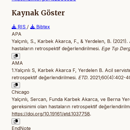
Kaynak Göster
RIS
/
Bibtex
APA
Yalçınlı, S., Karbek Akarca, F., & Yerdelen, B. (2021).
hastaların retrospektif değerlendirilmesi.
Ege Tıp Derg
AMA
1.Yalçınlı S, Karbek Akarca F, Yerdelen B. Acil servis
retrospektif değerlendirilmesi.
ETD
. 2021;60(4):402-4
Chicago
Yalçınlı, Sercan, Funda Karbek Akarca, ve Berna Yerde
gereksinimi olan hastaların retrospektif değerlendirilm
https://doi.org/10.19161/etd.1037758
.
EndNote