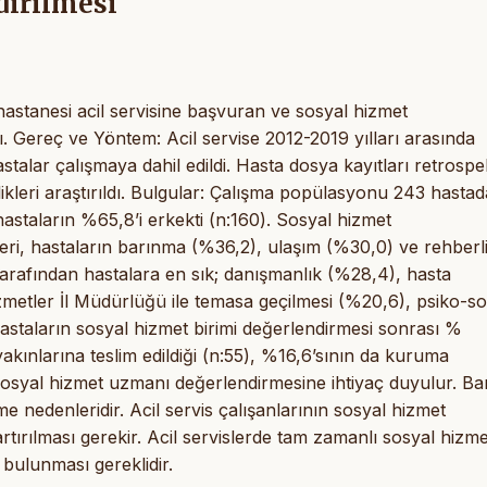
dirilmesi
stanesi acil servisine başvuran ve sosyal hizmet
dı. Gereç ve Yöntem: Acil servise 2012-2019 yılları arasında
alar çalışmaya dahil edildi. Hasta dosya kayıtları retrospek
likleri araştırıldı. Bulgular: Çalışma popülasyonu 243 hasta
hastaların %65,8’i erkekti (n:160). Sosyal hizmet
eri, hastaların barınma (%36,2), ulaşım (%30,0) ve rehberl
 tarafından hastalara en sık; danışmanlık (%28,4), hasta
zmetler İl Müdürlüğü ile temasa geçilmesi (%20,6), psiko-so
Hastaların sosyal hizmet birimi değerlendirmesi sonrası %
akınlarına teslim edildiği (n:55), %16,6’sının da kuruma
de sosyal hizmet uzmanı değerlendirmesine ihtiyaç duyulur. B
e nedenleridir. Acil servis çalışanlarının sosyal hizmet
tırılması gerekir. Acil servislerde tam zamanlı sosyal hizme
 bulunması gereklidir.