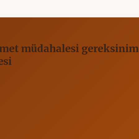
hizmet müdahalesi gereksinim
esi