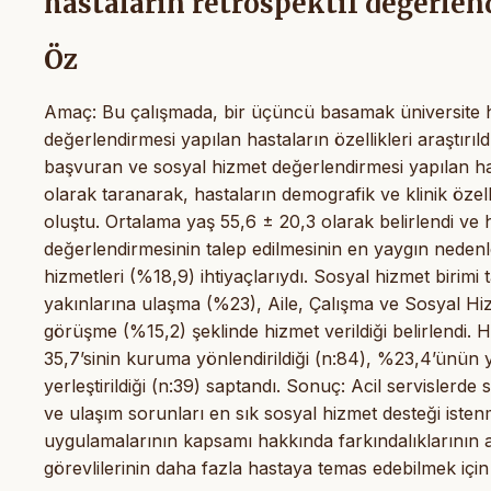
hastaların retrospektif değerlen
Öz
Amaç: Bu çalışmada, bir üçüncü basamak üniversite ha
değerlendirmesi yapılan hastaların özellikleri araştırıl
başvuran ve sosyal hizmet değerlendirmesi yapılan hast
olarak taranarak, hastaların demografik ve klinik özel
oluştu. Ortalama yaş 55,6 ± 20,3 olarak belirlendi ve 
değerlendirmesinin talep edilmesinin en yaygın nedenl
hizmetleri (%18,9) ihtiyaçlarıydı. Sosyal hizmet birimi
yakınlarına ulaşma (%23), Aile, Çalışma ve Sosyal Hi
görüşme (%15,2) şeklinde hizmet verildiği belirlendi. 
35,7’sinin kuruma yönlendirildiği (n:84), %23,4’ünün y
yerleştirildiği (n:39) saptandı. Sonuç: Acil servisler
ve ulaşım sorunları en sık sosyal hizmet desteği istenm
uygulamalarının kapsamı hakkında farkındalıklarının ar
görevlilerinin daha fazla hastaya temas edebilmek için