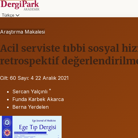
Türkçe
Araştırma Makalesi
Acil serviste tıbbi sosyal 
retrospektif değerlendirilm
Cilt: 60
Sayı: 4
22 Aralık 2021
*
Sercan Yalçınlı
Funda Karbek Akarca
Berna Yerdelen