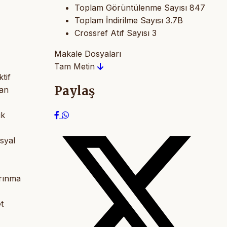
Toplam Görüntülenme Sayısı
847
Toplam İndirilme Sayısı
3.7B
Crossref Atıf Sayısı
3
Makale Dosyaları
Tam Metin
tif
Paylaş
dan
ik
syal
arınma
t