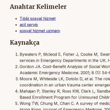
Anahtar Kelimeler
Tıbbi sosyal hizmet
acil servis
sosyal hizmet uzmanı
Kaynakça
Bywaters P, Mcleod E, Fisher J, Cooke M, Swann 
services in Emergency Departments in the UK. H
Gordon JA. Cost-Benefit Analysis of Social Wo
Academic Emergency Medıcıne. 2001; 8 (1): 54-
Moore M, Whiteside LK, Dotolo D, et al. The role
coordination in an urban trauma center emergen
Mahajan P, Stanley R, Ross KW, Clark L, Sandbe
Based Enrollment Program for Uninsured Childr
Wong TW, Chung M, Chan C. A survey of medical
Hong Kong Journal of Emergency Medicine. 2001