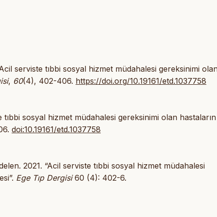
 Acil serviste tıbbi sosyal hizmet müdahalesi gereksinimi ola
isi
,
60
(4), 402-406.
https://doi.org/10.19161/etd.1037758
te tıbbi sosyal hizmet müdahalesi gereksinimi olan hastaların
06.
doi:10.19161/etd.1037758
len. 2021. “Acil serviste tıbbi sosyal hizmet müdahalesi
esi”.
Ege Tıp Dergisi
60 (4): 402-6.