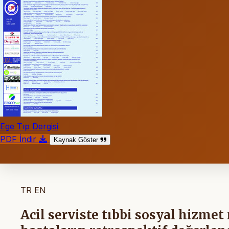
Ege Tıp Dergisi
PDF İndir
Kaynak Göster
TR
EN
Acil serviste tıbbi sosyal hizme