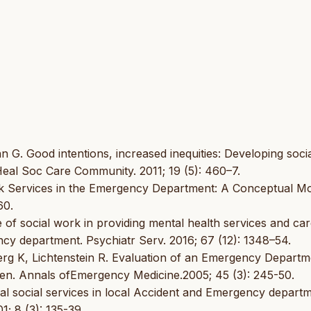
G. Good intentions, increased inequities: Developing soci
eal Soc Care Community. 2011; 19 (5): 460–7.
rk Services in the Emergency Department: A Conceptual Mo
60.
 of social work in providing mental health services and ca
cy department. Psychiatr Serv. 2016; 67 (12): 1348–54.
rg K, Lichtenstein R. Evaluation of an Emergency Departm
en. Annals ofEmergency Medicine.2005; 45 (3): 245-50.
 social services in local Accident and Emergency departm
; 8 (3): 135-39.