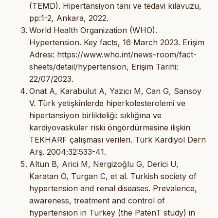
(TEMD). Hipertansiyon tanı ve tedavi kılavuzu,
pp:1-2, Ankara, 2022.
World Health Organization (WHO).
Hypertension. Key facts, 16 March 2023. Erişim
Adresi: https://www.who.int/news-room/fact-
sheets/detail/hypertension, Erişim Tarihi:
22/07/2023.
Onat A, Karabulut A, Yazıcı M, Can G, Sansoy
V. Türk yetişkinlerde hiperkolesterolemi ve
hipertansiyon birlikteliği: sıklığına ve
kardiyovasküler riski öngördürmesine ilişkin
TEKHARF çalışması verileri. Türk Kardiyol Dern
Arş. 2004;32:533-41.
Altun B, Arici M, Nergizoğlu G, Derici U,
Karatan O, Turgan C, et al. Turkish society of
hypertension and renal diseases. Prevalence,
awareness, treatment and control of
hypertension in Turkey (the PatenT study) in