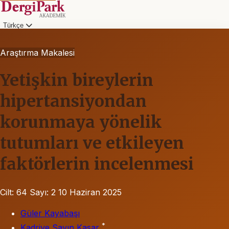
Türkçe
Araştırma Makalesi
Yetişkin bireylerin
hipertansiyondan
korunmaya yönelik
tutumları ve etkileyen
faktörlerin incelenmesi
Cilt: 64
Sayı: 2
10 Haziran 2025
Güler Kayabaşı
*
Kadriye Sayın Kasar