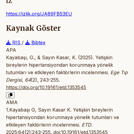
IZ
https://izlik.org/JA89FB53EU
Kaynak Göster
RIS
/
Bibtex
APA
Kayabaşı, G., & Sayın Kasar, K. (2025). Yetişkin
bireylerin hipertansiyondan korunmaya yönelik
tutumları ve etkileyen faktörlerin incelenmesi.
Ege Tıp
Dergisi
,
64
(2), 243-255.
https://doi.org/10.19161/etd.1353545
AMA
1.Kayabaşı G, Sayın Kasar K. Yetişkin bireylerin
hipertansiyondan korunmaya yönelik tutumları ve
etkileyen faktörlerin incelenmesi.
ETD
.
2025;64(2):243-255.
doi:10.19161/etd.1353545