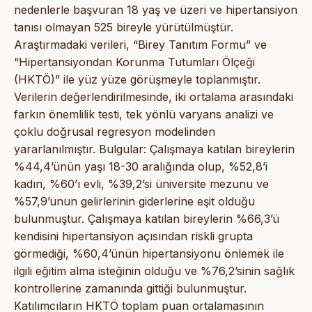
nedenlerle başvuran 18 yaş ve üzeri ve hipertansiyon
tanısı olmayan 525 bireyle yürütülmüştür.
Araştırmadaki verileri, “Birey Tanıtım Formu” ve
“Hipertansiyondan Korunma Tutumları Ölçeği
(HKTÖ)” ile yüz yüze görüşmeyle toplanmıştır.
Verilerin değerlendirilmesinde, iki ortalama arasındaki
farkın önemlilik testi, tek yönlü varyans analizi ve
çoklu doğrusal regresyon modelinden
yararlanılmıştır. Bulgular: Çalışmaya katılan bireylerin
%44,4’ünün yaşı 18-30 aralığında olup, %52,8’i
kadın, %60’ı evli, %39,2’si üniversite mezunu ve
%57,9’unun gelirlerinin giderlerine eşit olduğu
bulunmuştur. Çalışmaya katılan bireylerin %66,3’ü
kendisini hipertansiyon açısından riskli grupta
görmediği, %60,4’ünün hipertansiyonu önlemek ile
ilgili eğitim alma isteğinin olduğu ve %76,2’sinin sağlık
kontrollerine zamanında gittiği bulunmuştur.
Katılımcıların HKTÖ toplam puan ortalamasının