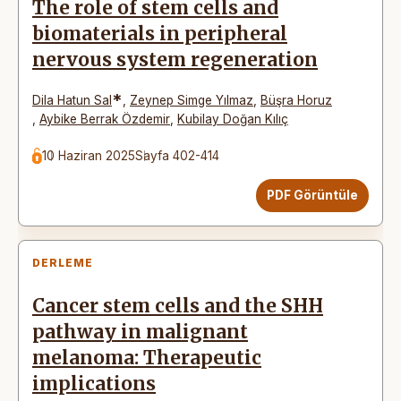
The role of stem cells and
biomaterials in peripheral
nervous system regeneration
*
Dila Hatun Sal
,
Zeynep Simge Yılmaz
,
Büşra Horuz
,
Aybike Berrak Özdemir
,
Kubilay Doğan Kılıç
10 Haziran 2025
Sayfa 402-414
PDF Görüntüle
DERLEME
Cancer stem cells and the SHH
pathway in malignant
melanoma: Therapeutic
implications