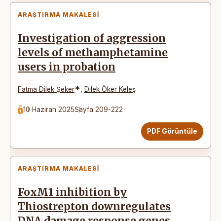
ARAŞTIRMA MAKALESI
Investigation of aggression
levels of methamphetamine
users in probation
*
Fatma Dilek Şeker
,
Dilek Öker Keleş
10 Haziran 2025
Sayfa 209-222
PDF Görüntüle
ARAŞTIRMA MAKALESI
FoxM1 inhibition by
Thiostrepton downregulates
DNA damage response genes,