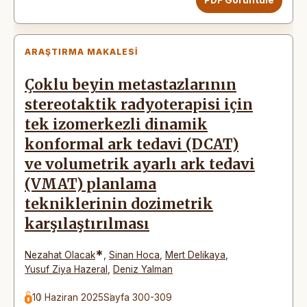
ARAŞTIRMA MAKALESI
Çoklu beyin metastazlarının
stereotaktik radyoterapisi için
tek izomerkezli dinamik
konformal ark tedavi (DCAT)
ve volumetrik ayarlı ark tedavi
(VMAT) planlama
tekniklerinin dozimetrik
karşılaştırılması
*
Nezahat Olacak
,
Sinan Hoca
,
Mert Delikaya
,
Yusuf Ziya Hazeral
,
Deniz Yalman
10 Haziran 2025
Sayfa 300-309