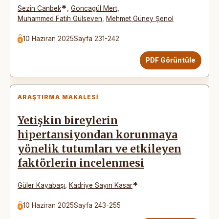
*
Sezin Canbek
,
Goncagül Mert
,
Muhammed Fatih Gülseven
,
Mehmet Güney Şenol
10 Haziran 2025
Sayfa 231-242
PDF Görüntüle
ARAŞTIRMA MAKALESI
Yetişkin bireylerin
hipertansiyondan korunmaya
yönelik tutumları ve etkileyen
faktörlerin incelenmesi
*
Güler Kayabaşı
,
Kadriye Sayın Kasar
10 Haziran 2025
Sayfa 243-255