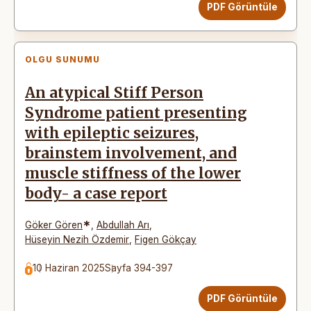
PDF Görüntüle
OLGU SUNUMU
An atypical Stiff Person
Syndrome patient presenting
with epileptic seizures,
brainstem involvement, and
muscle stiffness of the lower
body- a case report
*
Göker Gören
,
Abdullah Arı
,
Hüseyin Nezih Özdemir
,
Figen Gökçay
10 Haziran 2025
Sayfa 394-397
PDF Görüntüle