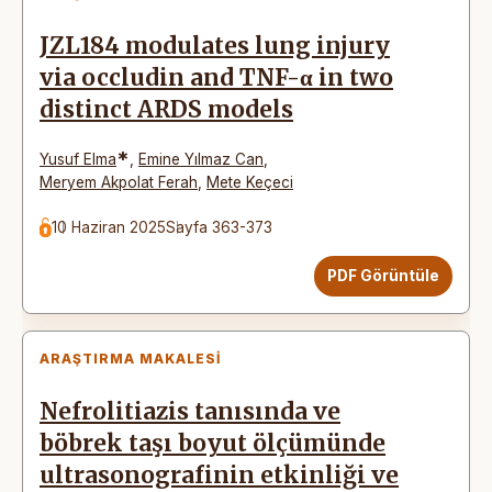
JZL184 modulates lung injury
via occludin and TNF-α in two
distinct ARDS models
*
Yusuf Elma
,
Emine Yılmaz Can
,
Meryem Akpolat Ferah
,
Mete Keçeci
10 Haziran 2025
Sayfa 363-373
PDF Görüntüle
ARAŞTIRMA MAKALESI
Nefrolitiazis tanısında ve
böbrek taşı boyut ölçümünde
ultrasonografinin etkinliği ve