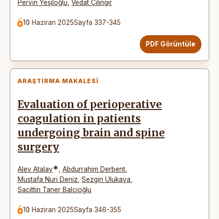
Pervin Yeşiloğlu
,
Vedat Çilingir
10 Haziran 2025
Sayfa 337-345
PDF Görüntüle
ARAŞTIRMA MAKALESI
Evaluation of perioperative
coagulation in patients
undergoing brain and spine
surgery
*
Alev Atalay
,
Abdurrahim Derbent
,
Mustafa Nuri Deniz
,
Sezgin Ulukaya
,
Sacittin Taner Balcioğlu
10 Haziran 2025
Sayfa 346-355