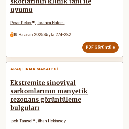
skorlarının klinik tanı ile
uyumu
*
Pınar Peker
,
İbrahim Hatemi
10 Haziran 2025
Sayfa 274-282
PDF Görüntüle
ARAŞTIRMA MAKALESI
Ekstremite sinoviyal
sarkomlarının manyetik
rezonans görüntüleme
bulguları
*
İpek Tamsel
,
İlhan Hekimsoy