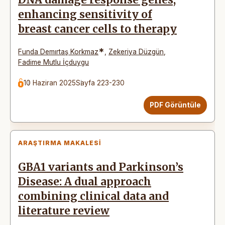
enhancing sensitivity of
breast cancer cells to therapy
*
Funda Demırtaş Korkmaz
,
Zekeriya Düzgün
,
Fadime Mutlu İçduygu
10 Haziran 2025
Sayfa 223-230
PDF Görüntüle
ARAŞTIRMA MAKALESI
GBA1 variants and Parkinson’s
Disease: A dual approach
combining clinical data and
literature review