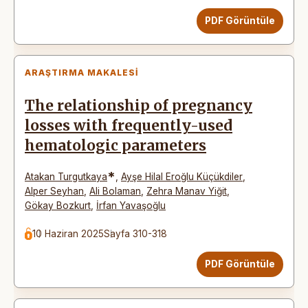
PDF Görüntüle
ARAŞTIRMA MAKALESI
The relationship of pregnancy
losses with frequently-used
hematologic parameters
*
Atakan Turgutkaya
,
Ayşe Hilal Eroğlu Küçükdiler
,
Alper Seyhan
,
Ali Bolaman
,
Zehra Manav Yiğit
,
Gökay Bozkurt
,
İrfan Yavaşoğlu
10 Haziran 2025
Sayfa 310-318
PDF Görüntüle