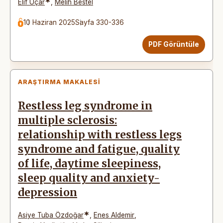
*
Elif Uçar
,
Melih Bestel
10 Haziran 2025
Sayfa 330-336
PDF Görüntüle
ARAŞTIRMA MAKALESI
Restless leg syndrome in
multiple sclerosis:
relationship with restless legs
syndrome and fatigue, quality
of life, daytime sleepiness,
sleep quality and anxiety-
depression
*
Asiye Tuba Özdoğar
,
Enes Aldemir
,