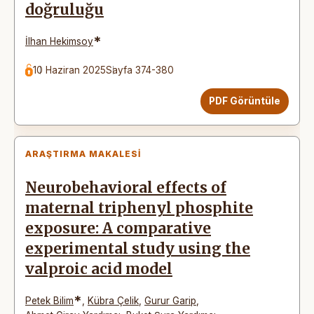
doğruluğu
*
İlhan Hekimsoy
10 Haziran 2025
Sayfa 374-380
PDF Görüntüle
ARAŞTIRMA MAKALESI
Neurobehavioral effects of
maternal triphenyl phosphite
exposure: A comparative
experimental study using the
valproic acid model
*
Petek Bilim
,
Kübra Çelik
,
Gurur Garip
,