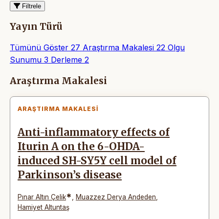
Filtrele
Yayın Türü
Tümünü Göster
27
Araştırma Makalesi
22
Olgu
Sunumu
3
Derleme
2
Makaleler
Araştırma Makalesi
ARAŞTIRMA MAKALESI
Anti-inflammatory effects of
Iturin A on the 6-OHDA-
induced SH-SY5Y cell model of
Parkinson’s disease
*
Pınar Altın Çelik
,
Muazzez Derya Andeden
,
Hamiyet Altuntaş