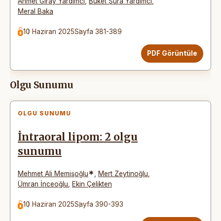
Ahmet Giray Yardımcı
,
Buket Şura Yardımcı
,
Meral Baka
10 Haziran 2025
Sayfa 381-389
PDF Görüntüle
Olgu Sunumu
OLGU SUNUMU
İntraoral lipom: 2 olgu
sunumu
*
Mehmet Ali Memişoğlu
,
Mert Zeytinoğlu
,
Ümran İnceoğlu
,
Ekin Çelikten
10 Haziran 2025
Sayfa 390-393