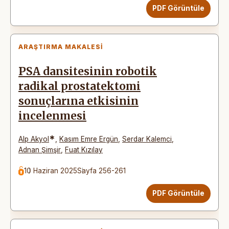
PDF Görüntüle
ARAŞTIRMA MAKALESI
PSA dansitesinin robotik
radikal prostatektomi
sonuçlarına etkisinin
incelenmesi
*
Alp Akyol
,
Kasım Emre Ergün
,
Serdar Kalemci
,
Adnan Şimşir
,
Fuat Kızılay
10 Haziran 2025
Sayfa 256-261
PDF Görüntüle