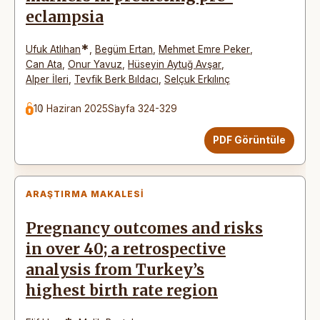
eclampsia
*
Ufuk Atlıhan
,
Begüm Ertan
,
Mehmet Emre Peker
,
Can Ata
,
Onur Yavuz
,
Hüseyin Aytuğ Avşar
,
Alper İleri
,
Tevfik Berk Bıldacı
,
Selçuk Erkılınç
10 Haziran 2025
Sayfa 324-329
PDF Görüntüle
ARAŞTIRMA MAKALESI
Pregnancy outcomes and risks
in over 40; a retrospective
analysis from Turkey’s
highest birth rate region