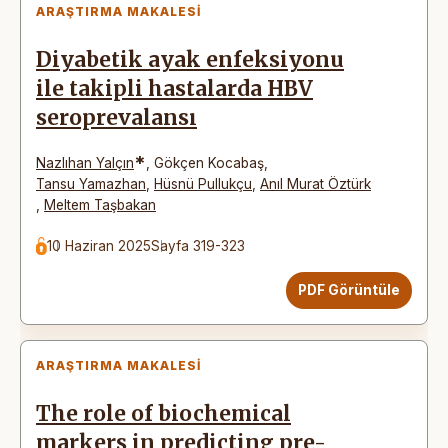
ARAŞTIRMA MAKALESI
Diyabetik ayak enfeksiyonu
ile takipli hastalarda HBV
seroprevalansı
*
Nazlıhan Yalçın
,
Gökçen Kocabaş
,
Tansu Yamazhan
,
Hüsnü Pullukçu
,
Anıl Murat Öztürk
,
Meltem Taşbakan
10 Haziran 2025
Sayfa 319-323
PDF Görüntüle
ARAŞTIRMA MAKALESI
The role of biochemical
markers in predicting pre-